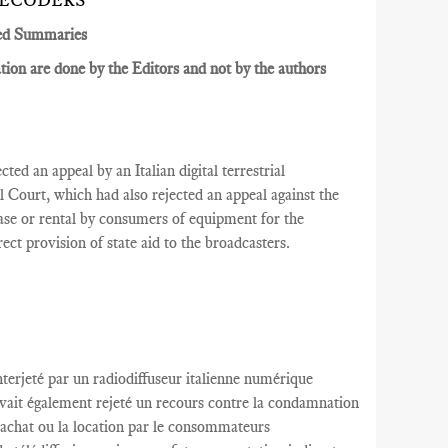
DECODERS
ed Summaries
ion are done by the Editors and not by the authors
ted an appeal by an Italian digital terrestrial
al
Court
, which had also rejected an appeal against the
se or rental by consumers of equipment for the
irect provision of state aid to the broadcasters.
nterjeté par
un radiodiffuseur
italienne
numérique
avait
également rejeté
un recours contre
la condamnation
’achat
ou la location
par le
consommateurs