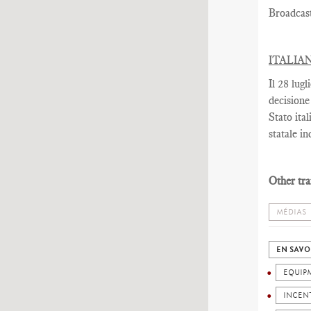
Broadcas
ITALIA
Il 28 lug
decisione
Stato ita
statale in
Other tra
MÉDIAS
EN SAVO
EQUIP
INCEN