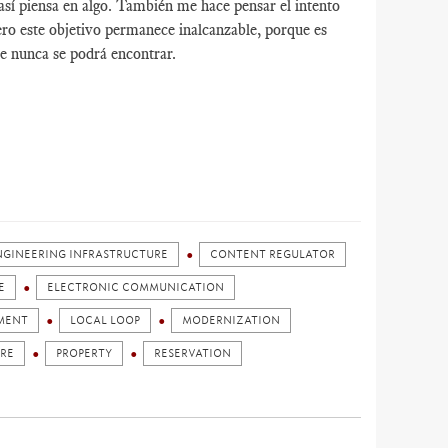
así piensa en algo. También me hace pensar el intento
ro este objetivo permanece inalcanzable, porque es
e nunca se podrá encontrar.
ENGINEERING INFRASTRUCTURE
CONTENT REGULATOR
E
ELECTRONIC COMMUNICATION
MENT
LOCAL LOOP
MODERNIZATION
URE
PROPERTY
RESERVATION