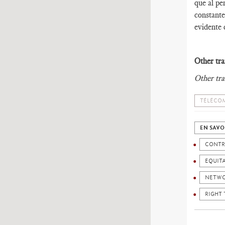
que al pe
constante
evidente 
Other tra
Other tra
TÉLÉCOM
EN SAVO
CONTR
EQUIT
NETW
RIGHT 