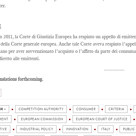
ter
.
N
lio 2011, la Corte di Giustizia Europea ha respinto un appello di emitte
 della Corte generale europea. Anche tale Corte aveva respinto l’appe
liano per aver sovvenzionato l’acquisto o l’affitto da parte dei consuma
diretto alle emittenti.
.................
nslations forthcoming.
IR +
COMPETITION AUTHORITY
CONSUMER
CRITERIA
MENT
EUROPEAN COMMISSION
EUROPEAN COURT OF JUSTICE
TIVE
INDUSTRIAL POLICY
INNOVATION
ITALY
PUBLIC