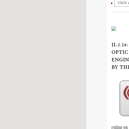
STATE 
II-2.
OPTIC
ENGIN
BY TH
ruling on