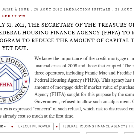
Mise à jour : 28 août 2012 (Rédaction initiale : 21 août 
Sur le vif
LY 31, 2012, THE SECRETARY OF THE TREASURY
EDERAL HOUSING FINANCE AGENCY (FHFA) TO R
ROGRAM TO REDUCE THE AMOUNT OF CAPITAL T
 YET DUE.
We know the importance of the credit mortgage c in t
financial crisis of 2008 and those that erupted. The r
three operators, including Fannie Mae and Freddie 
Federal Housing Agency (FHFA). This agency has the
amount of mortgage debt if market value of purchas
Agency (FHFA) sought for this purpose by the same f
Government, refused to allow such an adjustment. On
ates is expressed "concern" of such refusal, which risk to distressed c
s already cost so much at the first time.
IR +
EXECUTIVE POWER
FEDERAL HOUSING FINANCE AGENCY (FHF