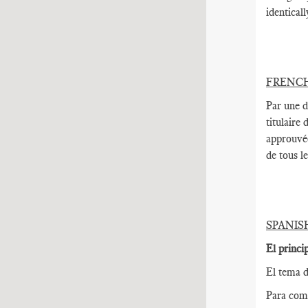
identicall
FRENC
Par une d
titulaire
approuvée
de tous l
SPANIS
El princi
El tema d
Para come