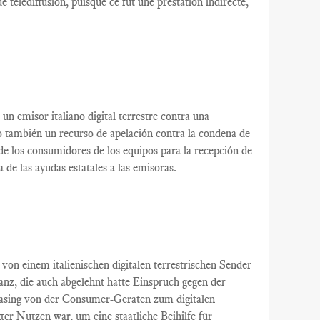
e télédiffusion
, puisque ce
fut
une
prestation indirecte,
un
emisor italiano
digital terrestre
contra una
o
también
un recurso de apelación
contra la condena
de
de
los consumidores
de los equipos
para la recepción de
a de
las ayudas estatales
a las emisoras
.
von einem italienischen
digitalen terrestrischen
Sender
tanz
, die auch
abgelehnt
hatte
Einspruch gegen
der
asing
von der
Consumer-Geräten
zum digitalen
kter Nutzen
war
,
um eine staatliche Beihilfe
für