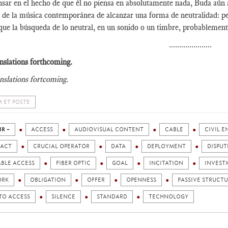
nsar en el hecho de que él no piensa en absolutamente nada, Buda aún 
 de la música contemporánea de alcanzar una forma de neutralidad: pe
que la búsqueda de lo neutral, en un sonido o un timbre, probablement
.....................
nslations forthcoming.
nslations fortcoming.
 ET POSTE
IR +
ACCESS
AUDIOVISUAL CONTENT
CABLE
CIVIL 
ACT
CRUCIAL OPERATOR
DATA
DEPLOYMENT
DISPUT
ABLE ACCESS
FIBER OPTIC
GOAL
INCITATION
INVEST
ORK
OBLIGATION
OFFER
OPENNESS
PASSIVE STRUCT
TO ACCESS
SILENCE
STANDARD
TECHNOLOGY