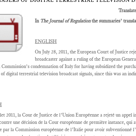
ASERS OF DIGITAL TERRESTRIAL TELEVISION 
Translat
In
The Journal of Regulation
the summaries’ translat
ENGLISH
On July 28, 2011, the European Court of Justice rejec
broadcaster against a ruling of the
European Gener
Commission’s condemnation of Italy for having subsidized the purcha
of digital terrestrial television broadcast signals, since this was an ind
H
let
2011,
la Cour
de Justice de l’Union Européenne a rejeté
un appel i
contre une décision
de la Cour européenne
de première instance
, qui 
e par la Commission européenne
de l’Italie
pour avoir
subventionné l