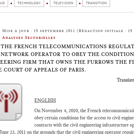
AID
TECHNOLOGY
TELEVISION
TRANSITION
Mise à jour : 19 septembre 2012 (Rédaction initiale : 19
Analyses Sectorielles
14: THE FRENCH TELECOMMUNICATIONS REGULAT
 NETWORK OPERATOR TO OBEY THE CONDITIONS
EERING FIRM THAT OWNS THE FURROWS THE F
E COURT OF APPEALS OF PARIS.
Translat
ENGLISH
On November 4, 2010, the French telecommunication
obey certain conditions for the access to civil engine
contracts with the civil engineering infrastructure 
 June 23, 2011 on the grounds that the civil engineering operator requi