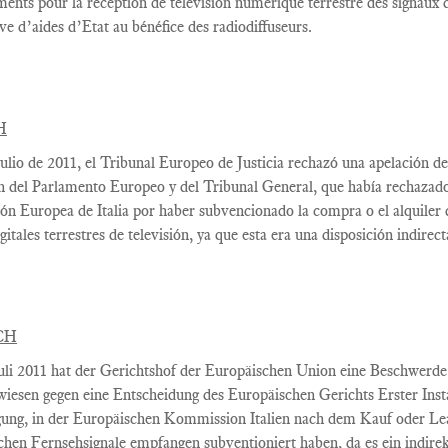
ments
pour la réception de
télévision numérique terrestre
des signaux d
ive
d’aides d’Etat
au bénéfice des
radiodiffuseurs.
H
ulio
de 2011, el
Tribunal Europeo
de Justicia
rechazó una apelación de
n
del Parlamento Europeo y
del Tribunal General,
que había rechazad
ión Europea
de Italia por haber
subvencionado la
compra o el alquiler
gitales terrestres
de televisión
, ya que esta
era una disposición
indirect
CH
uli 2011
hat
der Gerichtshof
der Europäischen
Union
eine Beschwerde
wiesen
gegen eine Entscheidung
des Europäischen
Gerichts Erster Ins
ung,
in
der Europäischen Kommission
Italien nach
dem
Kauf oder Le
schen
Fernsehsignale
empfangen
subventioniert
haben
, da es ein
indire