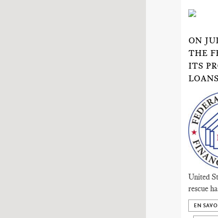
ON JU
THE F
ITS P
LOANS
United St
rescue ha
EN SAVO