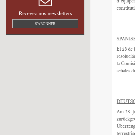
d’équipe
constitut
Recevez nos newsletters
S'ABONNER
SPANIS
El 28 de j
resolució
la Comis
señales di
DEUTS
Am
28. J
zurückge
Überzeug
terrestri