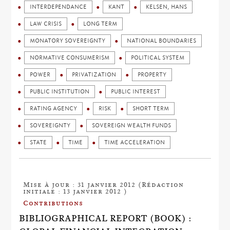
INTERDEPENDANCE
KANT
KELSEN, HANS
LAW CRISIS
LONG TERM
MONATORY SOVEREIGNTY
NATIONAL BOUNDARIES
NORMATIVE CONSUMERISM
POLITICAL SYSTEM
POWER
PRIVATIZATION
PROPERTY
PUBLIC INSTITUTION
PUBLIC INTEREST
RATING AGENCY
RISK
SHORT TERM
SOVEREIGNTY
SOVEREIGN WEALTH FUNDS
STATE
TIME
TIME ACCELERATION
Mise à jour : 31 janvier 2012 (Rédaction
initiale : 13 janvier 2012 )
Contributions
BIBLIOGRAPHICAL REPORT (BOOK) :