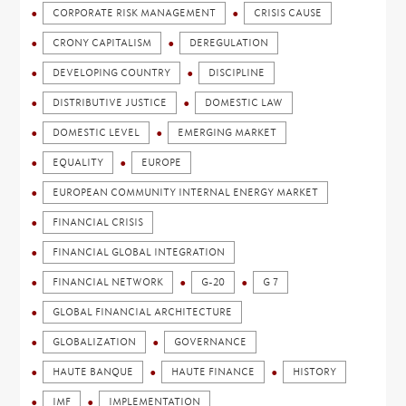
CORPORATE RISK MANAGEMENT
CRISIS CAUSE
CRONY CAPITALISM
DEREGULATION
DEVELOPING COUNTRY
DISCIPLINE
DISTRIBUTIVE JUSTICE
DOMESTIC LAW
DOMESTIC LEVEL
EMERGING MARKET
EQUALITY
EUROPE
EUROPEAN COMMUNITY INTERNAL ENERGY MARKET
FINANCIAL CRISIS
FINANCIAL GLOBAL INTEGRATION
FINANCIAL NETWORK
G-20
G 7
GLOBAL FINANCIAL ARCHITECTURE
GLOBALIZATION
GOVERNANCE
HAUTE BANQUE
HAUTE FINANCE
HISTORY
IMF
IMPLEMENTATION