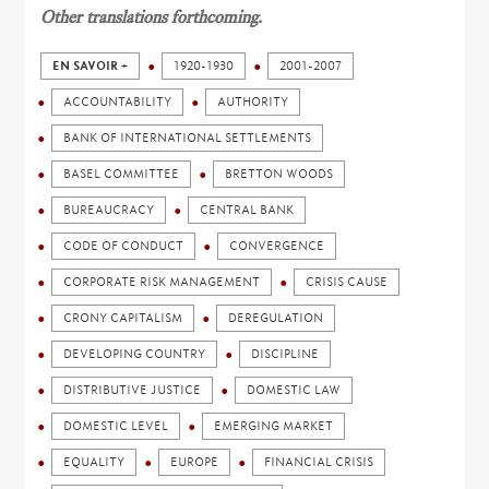
Other translations forthcoming.
EN SAVOIR +
1920-1930
2001-2007
ACCOUNTABILITY
AUTHORITY
BANK OF INTERNATIONAL SETTLEMENTS
BASEL COMMITTEE
BRETTON WOODS
BUREAUCRACY
CENTRAL BANK
CODE OF CONDUCT
CONVERGENCE
CORPORATE RISK MANAGEMENT
CRISIS CAUSE
CRONY CAPITALISM
DEREGULATION
DEVELOPING COUNTRY
DISCIPLINE
DISTRIBUTIVE JUSTICE
DOMESTIC LAW
DOMESTIC LEVEL
EMERGING MARKET
EQUALITY
EUROPE
FINANCIAL CRISIS