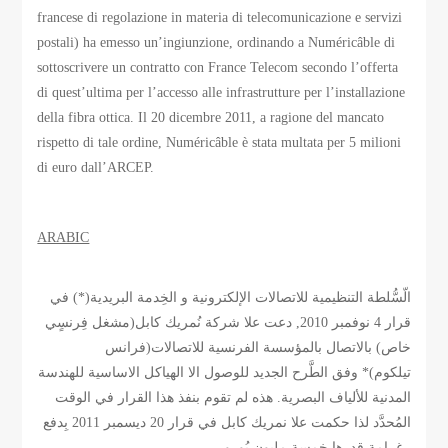
francese di regolazione in materia di telecomunicazione e servizi
postali) ha emesso un’ingiunzione, ordinando a Numéricâble di
sottoscrivere un contratto con France Telecom secondo l’offerta
di quest’ultima per l’accesso alle infrastrutture per l’installazione
della fibra ottica. Il 20 dicembre 2011, a ragione del mancato
rispetto di tale ordine, Numéricâble è stata multata per 5 milioni
di euro dall’ARCEP.
ARABIC
الّسُّلطة التنظيمية للاتصالات الإلكترونية و الخِدمة البريدية(*) في
قرار 4 نوفمبر 2010, دعت علا شركة نُمريك كابل(مشغل فِرنسٍي
خاص) بالاتصال بالمؤسسة الفرنسية للاتصالات(فرانس
تيلكوم)* وفق الطَّرح الجديد للوصول الا الهياكل الاساسية للهندسة
المدنية للألياف البصرية. هذه لم تقوم بنفذ هذا القرار في الوقت
المُحدَّد لذا حكمت علا نمريك كابل في قرار 20 ديسمبر 2011 بِدفع
غرامة قدرها خمسة مليون يُورو.