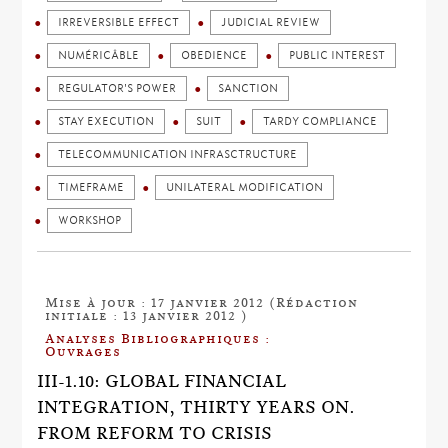
IRREVERSIBLE EFFECT
JUDICIAL REVIEW
NUMÉRICÂBLE
OBEDIENCE
PUBLIC INTEREST
REGULATOR'S POWER
SANCTION
STAY EXECUTION
SUIT
TARDY COMPLIANCE
TELECOMMUNICATION INFRASCTRUCTURE
TIMEFRAME
UNILATERAL MODIFICATION
WORKSHOP
Mise à jour : 17 janvier 2012 (Rédaction
initiale : 13 janvier 2012 )
Analyses Bibliographiques :
Ouvrages
III-1.10: GLOBAL FINANCIAL
INTEGRATION, THIRTY YEARS ON.
FROM REFORM TO CRISIS