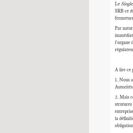
Le
Singl
SRB ce dr
fermeture
Par natur
immédiate
l'organe 
régulateu
A lire ce
1. Nous a
Autorités
2. Mais c
strutures 
entrepris
la défini
obligatio