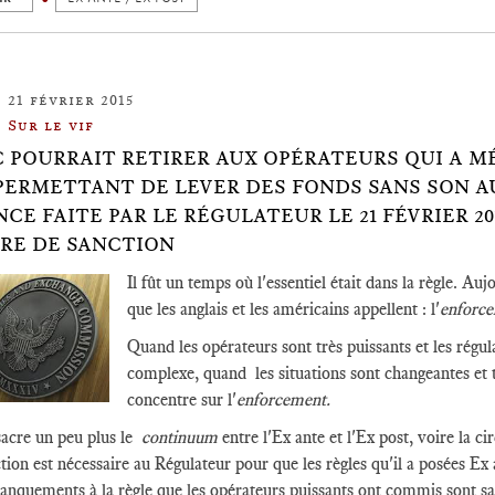
21 février 2015
Sur le vif
C POURRAIT RETIRER AUX OPÉRATEURS QUI A MÉ
PERMETTANT DE LEVER DES FONDS SANS SON A
CE FAITE PAR LE RÉGULATEUR LE 21 FÉVRIER 2
RE DE SANCTION
Il fût un temps où l'essentiel était dans la règle. Aujo
que les anglais et les américains appellent : l'
enforce
Quand les opérateurs sont très puissants et les régul
complexe, quand les situations sont changeantes et to
concentre sur l'
enforcement.
acre un peu plus le
continuum
entre l'Ex ante et l'Ex post, voire la c
tion est nécessaire au Régulateur pour que les règles qu'il a posées Ex an
anquements à la règle que les opérateurs puissants ont commis sont sanct