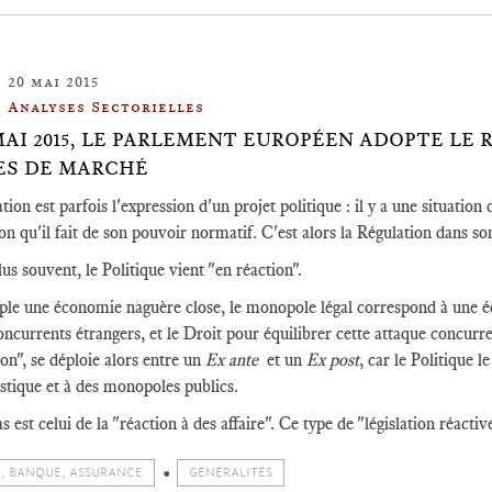
20 mai 2015
Analyses Sectorielles
 MAI 2015, LE PARLEMENT EUROPÉEN ADOPTE LE
ES DE MARCHÉ
tion est parfois l'expression d'un projet politique : il y a une situatio
ion qu'il fait de son pouvoir normatif. C'est alors la Régulation dans s
lus souvent, le Politique vient "en réaction".
le une économie naguère close, le monopole légal correspond à une é
oncurrents étrangers, et le Droit pour équilibrer cette attaque concurren
ion", se déploie alors entre un
Ex ante
et un
Ex post
, car le Politique 
tique et à des monopoles publics.
s est celui de la "réaction à des affaire". Ce type de "législation réactiv
, BANQUE, ASSURANCE
GÉNÉRALITÉS