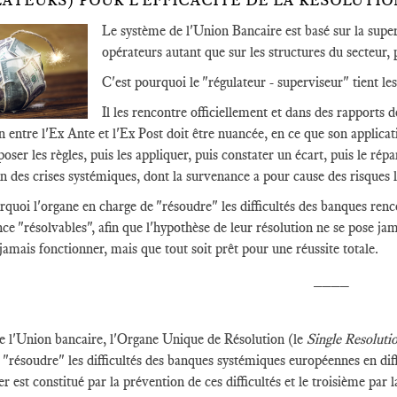
ATEURS) POUR L'EFFICACITÉ DE LA RÉSOLUTIO
Le système de l'Union Bancaire est basé sur la superv
opérateurs autant que sur les structures du secteur, 
C'est pourquoi le "régulateur - superviseur" tient le
Il les rencontre officiellement et dans des rapports d
on entre l'Ex Ante et l'Ex Post doit être nuancée, en ce que son applica
oser les règles, puis les appliquer, puis constater un écart, puis le rép
n des crises systémiques, dont la survenance a pour cause des risques l
rquoi l'organe en charge de "résoudre" les difficultés des banques renco
e "résolvables", afin que l'hypothèse de leur résolution ne se pose jamai
 jamais fonctionner, mais que tout soit prêt pour une réussite totale.
____
e l'Union bancaire, l'Organe Unique de Résolution (le
Single Resolut
 "résoudre" les difficultés des banques systémiques européennes en diff
r est constitué par la prévention de ces difficultés et le troisième par 