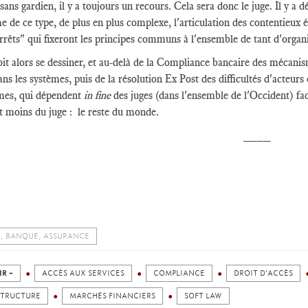
ans gardien, il y a toujours un recours. Cela sera donc le juge. Il y a 
e de ce type, de plus en plus complexe, l'articulation des contentieux é
rrêts" qui fixeront les principes communs à l'ensemble de tant d'organ
oit alors se dessiner, et au-delà de la Compliance bancaire des mécanis
ns les systèmes, puis de la résolution Ex Post des difficultés d'acteurs 
mes, qui dépendent
in fine
des juges (dans l'ensemble de l'Occident) fa
 moins du juge : le reste du monde.
____
, BANQUE, ASSURANCE
IR +
ACCÈS AUX SERVICES
COMPLIANCE
DROIT D'ACCÈS
STRUCTURE
MARCHÉS FINANCIERS
SOFT LAW