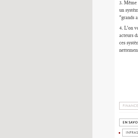
3. Même s
un systèm
"grands a
4. L'on v
acteurs da
ces systè
nettement
FINANCE
EN SAVO
INFRA