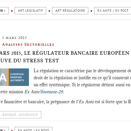
IR +
ART LÉGISLATIF
ART RÉGULATOIRE
EX ANTE / EX POST
3 mars 2015
Analyses Sectorielles
MARS 2015, LE RÉGULATEUR BANCAIRE EUROPÉEN
EUVE DU STRESS TEST
La régulation se caractérise par le développement de
droit de la régulation se justifie en ce qu'il construi
un effet systémique. Si le régulateur détient aussi e
cette mission
Ex Ante
!footnote-29
.
e financière et bancaire, la prégnance de l'
Ex Ante
est si forte que la 
, BANQUE, ASSURANCE
IR +
EX ANTE / EX POST