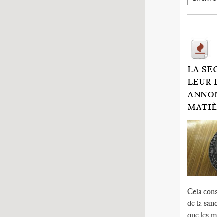
LA SE
LEUR 
ANNON
MATIÈ
Cela cons
de la sanc
que les m