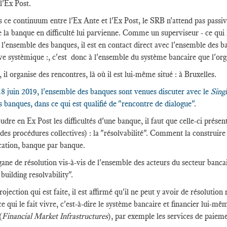
 l'Ex Post.
 ce continuum entre l'Ex Ante et l'Ex Post, le SRB n'attend pas passiv
e la banque en difficulté lui parvienne. Comme un superviseur - ce qui
 l'ensemble des banques, il est en contact direct avec l'ensemble des b
ve systèmique :, c'est donc à l'ensemble du système bancaire que l'org
, il organise des rencontres, là où il est lui-même situé : à Bruxelles.
18 juin 2019, l'ensemble des banques sont venues discuter avec le
Sing
s banques, dans ce qui est qualifié de "rencontre de dialogue"
.
udre en Ex Post les difficultés d'une banque, il faut que celle-ci présen
s procédures collectives) : la "résolvabilité". Comment la construire
cation, banque par banque.
gane de résolution vis-à-vis de l'ensemble des acteurs du secteur bancair
 building resolvability".
ojection qui est faite, il est affirmé qu'il ne peut y avoir de résolution 
ce qui le fait vivre, c'est-à-dire le système bancaire et financier lui-mê
(
Financial Market Infrastructures
), par exemple les services de paiem