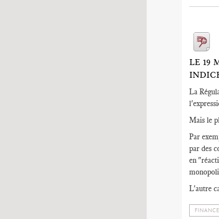
LE 19
INDIC
La Régula
l'express
Mais le p
Par exemp
par des c
en "réact
monopolis
L'autre ca
FINANCE