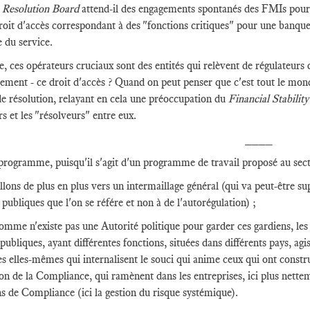
e Resolution Board
attend-il des engagements spontanés des FMIs pour u
oit d'accès correspondant à des "fonctions critiques" pour une banque, l
 du service.
e, ces opérateurs cruciaux sont des entités qui relèvent de régulateurs q
ment - ce droit d'accès ? Quand on peut penser que c'est tout le monde
de résolution, relayant en cela une préoccupation du
Financial Stabilit
rs et les "résolveurs" entre eux.
____
 programme, puisqu'il s'agit d'un programme de travail proposé au sect
llons de plus en plus vers un intermaillage général (qui va peut-être su
 publiques que l'on se référe et non à de l'autorégulation) ;
omme n'existe pas une Autorité politique pour garder ces gardiens, les 
publiques, ayant différentes fonctions, situées dans différents pays, agi
es elles-mêmes qui internalisent le souci qui anime ceux qui ont construi
tion de la Compliance, qui ramènent dans les entreprises, ici plus nette
ns de Compliance (ici la gestion du risque systémique).