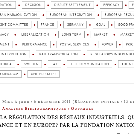
RATION
DECISION
DISPUTE SETTLEMENT
EFFICACY
EAN HARMONIZATION
EUROPEAN INTEGRATION
EUROPEAN REGU
IGHT COMMITTEE
FRANCE
GERMANY
GOAL
GOOD PR
IMACY
LIBERALIZATION
LONG TERM
MARKET
MARKET
AMENT
PERFORMANCE
POSTAL SERVICES
POWER
PRIC
C INTERVENTION
RAIL TRANSPORTATION
REGULATOR'S INDEPEND
 KOREA
SWEDEN
TAX
TELECOMMUNICATION
THE N
D KINGDOM
UNITED STATES
Mise à jour : 6 décembre 2011 (Rédaction initiale : 12 o
Analyses Bibliographiques : Ouvrages
.9: LA RÉGULATION DES RÉSEAUX INDUSTRIELS.
ANCE ET EN EUROPE? PAR LA FONDATION NATI