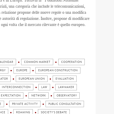
ncia e in Europa. Tuttavia la “Fondation Nationale
iali, una categoria che include le telecomunicazioni,
 La relazione propone delle nuove regole o una modifica
le autorità di regolazione. Inoltre, propone di modificare
 ogni volta che il mercato rilevante è quello europeo.
ALENDAR
COMMON MARKET
COOPERATION
RGY
EUROPE
EUROPEAN CONSTRUCTION
LATOR
EUROPEAN UNION
EVALUATION
INTERCONNECTION
LAW
LAWMAKER
 EXPECTATION
NETWORK
OBSERVATORY
E
PRIVATE ACTIVITY
PUBLIC CONSULTATION
ENCE
ROAMING
SOCIETY'S DEBATE