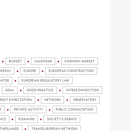
BUDGET
CALENDAR
COMMON MARKET
ENERGY
EUROPE
EUROPEAN CONSTRUCTION
LATOR
EUROPEAN REGULATORY LAW
GOAL
GOOD PRACTICE
INTERCONNECTION
RKET EXPECTATION
NETWORK
OBSERVATORY
E
PRIVATE ACTIVITY
PUBLIC CONSULTATION
ENCE
ROAMING
SOCIETY'S DEBATE
ETHERLANDS
TRANSEUROPEAN NETWORK