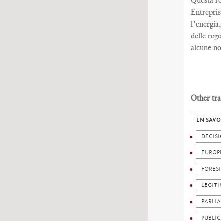
Questa re
Entrepris
l’energia
delle reg
alcune no
Other tra
EN SAVO
DECIS
EUROP
FORES
LEGIT
PARLI
PUBLI