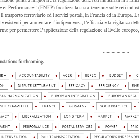
lazione punta a migliorare la regolazione delle reti industriali in Fra
e et Performance” (FNEP) focalizza la sua attenzione sulle reti industr
, il trasporto ferroviario ed i servizi postali, in Francia ed in Europa.
ole esistenti per aumentare l’indipendenza, l’efficacia e la vigilanza del
rme per permettere l’applicazione della regolazione al livello europeo,
.....................
nslations forthcoming.
IR +
ACCOUNTABILITY
ACER
BEREC
BUDGET
C
ION
DISPUTE SETTLEMENT
EFFICACY
EFFICIENCY
ENE
EAN HARMONIZATION
EUROPEAN INTEGRATION
EUROPEAN REGU
IGHT COMMITTEE
FRANCE
GERMANY
GOOD PRACTICE
IMACY
LIBERALIZATION
LONG TERM
MARKET
MARKET
AMENT
PERFORMANCE
POSTAL SERVICES
POWER
PRIC
C INTERVENTION
RAIL TRANSPORTATION
REGULATOR'S INDEPEND