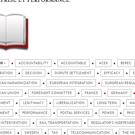
PRISE ET PERFORMANCE
IR +
ACCOUNTABILITY
ACCOUNTABLE
ACER
BEREC
RATION
DECISION
DISPUTE SETTLEMENT
EFFICACY
EAN HARMONIZATION
EUROPEAN INTEGRATION
EUROPEAN REGU
EAN UNION
FORESIGHT COMMITTEE
FRANCE
GERMANY
TMENT
LEGITIMACY
LIBERALIZATION
LONG TERM
MA
AMENT
PERFORMANCE
POSTAL SERVICES
POWER
PRIC
C INTERVENTION
RAIL TRANSPORTATION
REGULATOR'S INDEPEND
 KOREA
SWEDEN
TAX
TELECOMMUNICATION
THE N