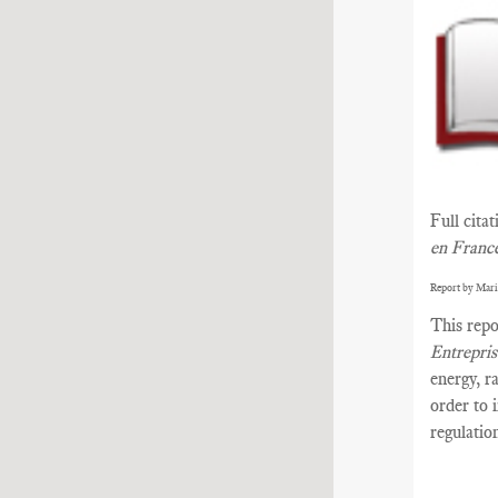
Full cita
en Franc
Report by Mari
This repo
Entrepri
energy, r
order to 
regulatio