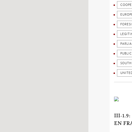
COOPE
EUROP
FORES
LEGIT
PARLI
PUBLI
SOUTH
UNITE
III-1
EN FR