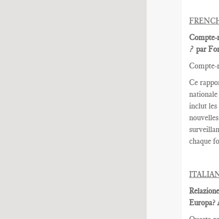
FRENC
Compte-r
?
par Fon
Compte-r
Ce rappo
nationale
inclut
les
nouvelles
surveilla
chaque fo
ITALIA
Relazione 
Europa? A