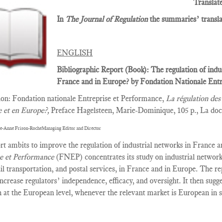
Translat
In
The Journal of Regulation
the summaries’ translat
ENGLISH
Bibliographic Report (Book): The regulation of indu
France and in Europe? by Fondation Nationale Entr
tion: Fondation nationale Entreprise et Performance,
La régulation des 
e et en Europe?,
Preface Hagelsteen, Marie-Dominique, 105 p., La doc
e-Anne Frison-RocheManaging Editor and Director
rt ambits to improve the regulation of industrial networks in France 
se et Performance
(FNEP) concentrates its study on industrial network
ail transportation, and postal services, in France and in Europe. The r
increase regulators’ independence, efficacy, and oversight. It then sugg
n at the European level, whenever the relevant market is European in s