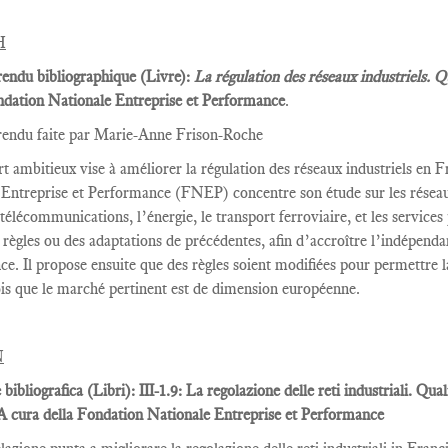
H
endu bibliographique (Livre):
La régulation des réseaux industriels. 
dation Nationale Entreprise et Performance
.
endu faite par Marie
-Anne Frison-
Roche
rt
ambitieux vise à
améliorer la
régulation des réseaux
industriels en F
Entreprise et
Performance
(FNEP)
concentre
son étude sur les
réseau
 télécommunications
, l’énergie,
le transport ferroviaire,
et les services
 règles
ou des adaptations
de précédentes
, afin d’accroître
l’indépenda
nce.
Il propose ensuite
que
des règles
soient
modifiées pour permettre
is que
le marché pertinent est
de dimension européenne
.
N
bibliografica (Libri): III-1.9: La regolazione delle reti industriali. Qua
 cura della Fondation Nationale Entreprise et Performance