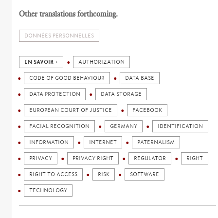
Other translations forthcoming.
DONNÉES PERSONNELLES
EN SAVOIR +
AUTHORIZATION
CODE OF GOOD BEHAVIOUR
DATA BASE
DATA PROTECTION
DATA STORAGE
EUROPEAN COURT OF JUSTICE
FACEBOOK
FACIAL RECOGNITION
GERMANY
IDENTIFICATION
INFORMATION
INTERNET
PATERNALISM
PRIVACY
PRIVACY RIGHT
REGULATOR
RIGHT
RIGHT TO ACCESS
RISK
SOFTWARE
TECHNOLOGY