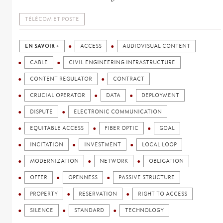
TÉLÉCOM ET POSTE
EN SAVOIR +
ACCESS
AUDIOVISUAL CONTENT
CABLE
CIVIL ENGINEERING INFRASTRUCTURE
CONTENT REGULATOR
CONTRACT
CRUCIAL OPERATOR
DATA
DEPLOYMENT
DISPUTE
ELECTRONIC COMMUNICATION
EQUITABLE ACCESS
FIBER OPTIC
GOAL
INCITATION
INVESTMENT
LOCAL LOOP
MODERNIZATION
NETWORK
OBLIGATION
OFFER
OPENNESS
PASSIVE STRUCTURE
PROPERTY
RESERVATION
RIGHT TO ACCESS
SILENCE
STANDARD
TECHNOLOGY