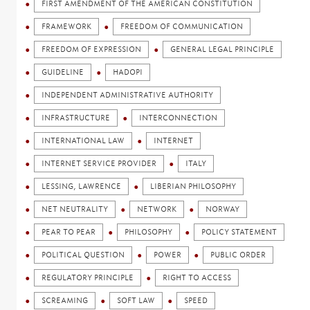
FIRST AMENDMENT OF THE AMERICAN CONSTITUTION
FRAMEWORK
FREEDOM OF COMMUNICATION
FREEDOM OF EXPRESSION
GENERAL LEGAL PRINCIPLE
GUIDELINE
HADOPI
INDEPENDENT ADMINISTRATIVE AUTHORITY
INFRASTRUCTURE
INTERCONNECTION
INTERNATIONAL LAW
INTERNET
INTERNET SERVICE PROVIDER
ITALY
LESSING, LAWRENCE
LIBERIAN PHILOSOPHY
NET NEUTRALITY
NETWORK
NORWAY
PEAR TO PEAR
PHILOSOPHY
POLICY STATEMENT
POLITICAL QUESTION
POWER
PUBLIC ORDER
REGULATORY PRINCIPLE
RIGHT TO ACCESS
SCREAMING
SOFT LAW
SPEED