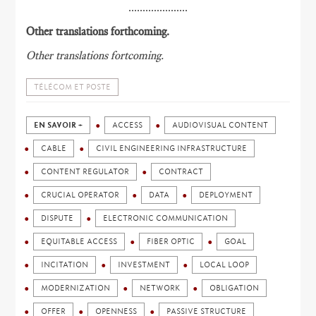
.....................
Other translations forthcoming.
Other translations fortcoming.
TÉLÉCOM ET POSTE
EN SAVOIR +
ACCESS
AUDIOVISUAL CONTENT
CABLE
CIVIL ENGINEERING INFRASTRUCTURE
CONTENT REGULATOR
CONTRACT
CRUCIAL OPERATOR
DATA
DEPLOYMENT
DISPUTE
ELECTRONIC COMMUNICATION
EQUITABLE ACCESS
FIBER OPTIC
GOAL
INCITATION
INVESTMENT
LOCAL LOOP
MODERNIZATION
NETWORK
OBLIGATION
OFFER
OPENNESS
PASSIVE STRUCTURE