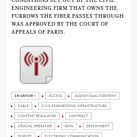
CONDITIONS SET OUT BY THE CIVIL
ENGINEERING FIRM THAT OWNS THE
FURROWS THE FIBER PASSES THROUGH
WAS APPROVED BY THE COURT OF
APPEALS OF PARIS.
EN SAVOIR +
ACCESS
AUDIOVISUAL CONTENT
CABLE
CIVIL ENGINEERING INFRASTRUCTURE
CONTENT REGULATOR
CONTRACT
CRUCIAL OPERATOR
DATA
DEPLOYMENT
DISPUTE
ELECTRONIC COMMUNICATION