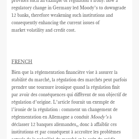
provides such an example of regulation’s irony: how a
regulatory change in Germany led Moody’s to downgrade
12 banks, therefore weakening such institutions and
consequently enhancing the current issues of
market volatility and credit cost.
FRENCH
Bien que la réglementation
financière vise à
assurer la
stabilité
du marché,
la
régulation des marchés
peut parfois
prendre une tournure
ironique quand
la régulation
finit
par avoir
des conséquences
qui diffèrent de
son objectif
de
régulation
d’origine.
L’article fournit
un exemple
de
l’ironie
de
la régulation
: comment
un changement de
réglementation
en Allemagne a conduit
Moody’s
à
déclasser
12 banques allemandes,
, donc
à
affaiblir
ces
institutions et
par conséquent
à accroître
les problèmes