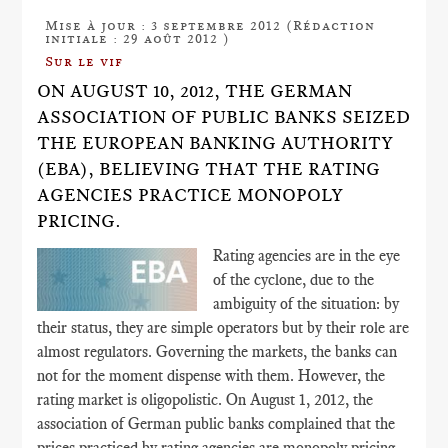
Mise à jour : 3 septembre 2012 (Rédaction
initiale : 29 août 2012 )
Sur le vif
ON AUGUST 10, 2012, THE GERMAN
ASSOCIATION OF PUBLIC BANKS SEIZED
THE EUROPEAN BANKING AUTHORITY
(EBA), BELIEVING THAT THE RATING
AGENCIES PRACTICE MONOPOLY
PRICING.
Rating agencies are in the eye
of the cyclone, due to the
ambiguity of the situation: by
their status, they are simple operators but by their role are
almost regulators. Governing the markets, the banks can
not for the moment dispense with them. However, the
rating market is oligopolistic. On August 1, 2012, the
association of German public banks complained that the
prices practiced by rating agencies are monopoly pricing.