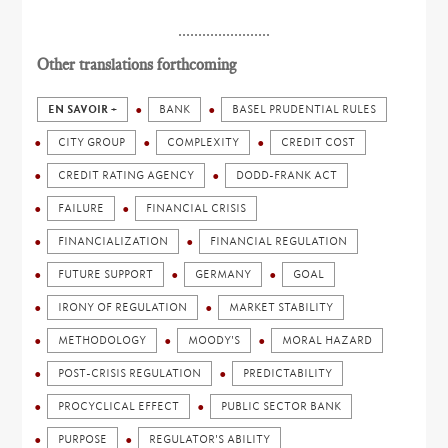
.......................
Other translations forthcoming
EN SAVOIR +
BANK
BASEL PRUDENTIAL RULES
CITY GROUP
COMPLEXITY
CREDIT COST
CREDIT RATING AGENCY
DODD-FRANK ACT
FAILURE
FINANCIAL CRISIS
FINANCIALIZATION
FINANCIAL REGULATION
FUTURE SUPPORT
GERMANY
GOAL
IRONY OF REGULATION
MARKET STABILITY
METHODOLOGY
MOODY'S
MORAL HAZARD
POST-CRISIS REGULATION
PREDICTABILITY
PROCYCLICAL EFFECT
PUBLIC SECTOR BANK
PURPOSE
REGULATOR'S ABILITY