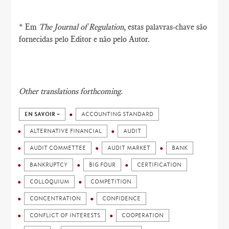
* Em
The Journal of Regulation
, estas palavras-chave são
fornecidas pelo Editor e não pelo Autor.
Other translations forthcoming.
EN SAVOIR +
ACCOUNTING STANDARD
ALTERNATIVE FINANCIAL
AUDIT
AUDIT COMMETTEE
AUDIT MARKET
BANK
BANKRUPTCY
BIG FOUR
CERTIFICATION
COLLOQUIUM
COMPETITION
CONCENTRATION
CONFIDENCE
CONFLICT OF INTERESTS
COOPERATION