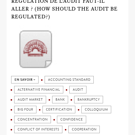
RÉGULATION DE L'AUDIT FAUT-IL
ALLER ? (HOW SHOULD THE AUDIT BE
REGULATED?)
EN SAVOIR +
ACCOUNTING STANDARD
ALTERNATIVE FINANCIAL
AUDIT
AUDIT MARKET
BANK
BANKRUPTCY
BIG FOUR
CERTIFICATION
COLLOQUIUM
CONCENTRATION
CONFIDENCE
CONFLICT OF INTERESTS
COOPERATION