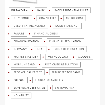
EN SAVOIR +
BANK
BASEL PRUDENTIAL RULES
CITY GROUP
COMPLEXITY
CREDIT COST
CREDIT RATING AGENCY
DODD-FRANK ACT
FAILURE
FINANCIAL CRISIS
FINANCIALIZATION
FINANCIAL REGULATION
GERMANY
GOAL
IRONY OF REGULATION
MARKET STABILITY
METHODOLOGY
MOODY'S
MORAL HAZARD
POST-CRISIS REGULATION
PROCYCLICAL EFFECT
PUBLIC SECTOR BANK
PURPOSE
REGULATOR'S ABILITY
SOVEREIGN DEBT CRISIS
SYSTEMIC RISK
VOLATILITY