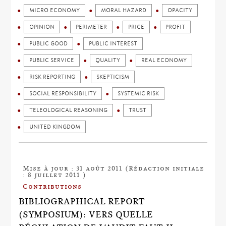
MICRO ECONOMY
MORAL HAZARD
OPACITY
OPINION
PERIMETER
PRICE
PROFIT
PUBLIC GOOD
PUBLIC INTEREST
PUBLIC SERVICE
QUALITY
REAL ECONOMY
RISK REPORTING
SKEPTICISM
SOCIAL RESPONSIBILITY
SYSTEMIC RISK
TELEOLOGICAL REASONING
TRUST
UNITED KINGDOM
Mise à jour : 31 août 2011 (Rédaction initiale
: 8 juillet 2011 )
Contributions
BIBLIOGRAPHICAL REPORT
(SYMPOSIUM): VERS QUELLE