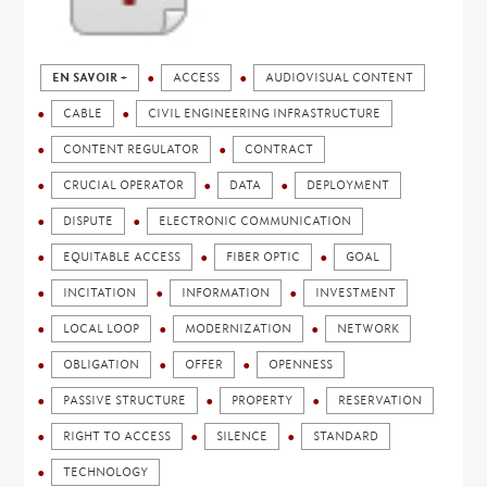
EN SAVOIR +
ACCESS
AUDIOVISUAL CONTENT
CABLE
CIVIL ENGINEERING INFRASTRUCTURE
CONTENT REGULATOR
CONTRACT
CRUCIAL OPERATOR
DATA
DEPLOYMENT
DISPUTE
ELECTRONIC COMMUNICATION
EQUITABLE ACCESS
FIBER OPTIC
GOAL
INCITATION
INFORMATION
INVESTMENT
LOCAL LOOP
MODERNIZATION
NETWORK
OBLIGATION
OFFER
OPENNESS
PASSIVE STRUCTURE
PROPERTY
RESERVATION
RIGHT TO ACCESS
SILENCE
STANDARD
TECHNOLOGY