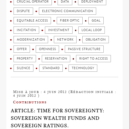
CRUCIAL OPERATOR
DATA
DEPLOYMENT
DISPUTE
ELECTRONIC COMMUNICATION
EQUITABLE ACCESS
FIBER OPTIC
GOAL
INCITATION
INVESTMENT
LOCAL LOOP
MODERNIZATION
NETWORK
OBLIGATION
OFFER
OPENNESS
PASSIVE STRUCTURE
PROPERTY
RESERVATION
RIGHT TO ACCESS
SILENCE
STANDARD
TECHNOLOGY
Mise à jour : 4 juin 2012 (Rédaction initiale :
4 juin 2012 )
Contributions
ARTICLE: TIME FOR SOVEREIGNTY:
SOVEREIGN WEALTH FUNDS AND
SOVEREIGN RATINGS.