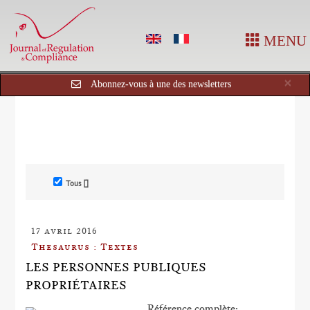
MENU
Cl
×
Abonnez-vous à une des newsletters
Tous []
17 avril 2016
Thesaurus : Textes
LES PERSONNES PUBLIQUES
PROPRIÉTAIRES
Référence complète: