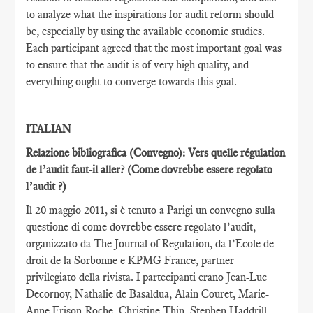
to analyze what the inspirations for audit reform should
be, especially by using the available economic studies.
Each participant agreed that the most important goal was
to ensure that the audit is of very high quality, and
everything ought to converge towards this goal.
ITALIAN
Relazione bibliografica (Convegno): Vers quelle régulation
de l’audit faut-il aller?
(Come dovrebbe essere regolato
l’audit ?)
Il 20 maggio 2011, si è tenuto a Parigi un convegno sulla
questione di come dovrebbe essere regolato l’audit,
organizzato da The Journal of Regulation, da l’Ecole de
droit de la Sorbonne e KPMG France, partner
privilegiato della rivista. I partecipanti erano Jean-Luc
Decornoy, Nathalie de Basaldua, Alain Couret, Marie-
Anne Frison-Roche, Christine Thin, Stephen Haddrill,