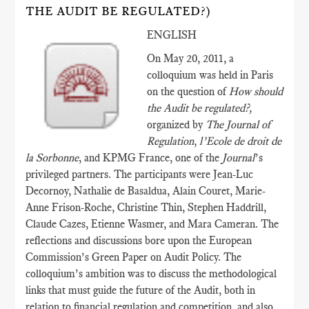
THE AUDIT BE REGULATED?)
ENGLISH
On May 20, 2011, a
colloquium was held in Paris
on the question of
How should
the Audit be regulated?,
organized by
The Journal of
Regulation
,
l’Ecole de droit de
la Sorbonne
, and KPMG France, one of the
Journal
’s
privileged partners. The participants were Jean-Luc
Decornoy, Nathalie de Basaldua, Alain Couret, Marie-
Anne Frison-Roche, Christine Thin, Stephen Haddrill,
Claude Cazes, Etienne Wasmer, and Mara Cameran. The
reflections and discussions bore upon the European
Commission’s Green Paper on Audit Policy. The
colloquium’s ambition was to discuss the methodological
links that must guide the future of the Audit, both in
relation to financial regulation and competition, and also