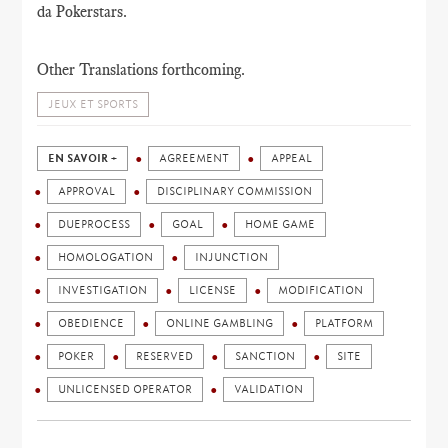
da Pokerstars.
Other Translations forthcoming.
JEUX ET SPORTS
EN SAVOIR +
AGREEMENT
APPEAL
APPROVAL
DISCIPLINARY COMMISSION
DUEPROCESS
GOAL
HOME GAME
HOMOLOGATION
INJUNCTION
INVESTIGATION
LICENSE
MODIFICATION
OBEDIENCE
ONLINE GAMBLING
PLATFORM
POKER
RESERVED
SANCTION
SITE
UNLICENSED OPERATOR
VALIDATION