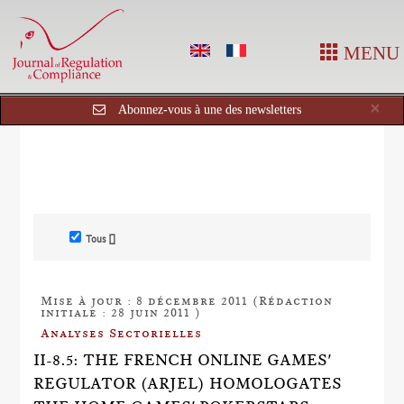
MENU
Cl
×
Abonnez-vous à une des newsletters
Tous []
Mise à jour : 8 décembre 2011 (Rédaction
initiale : 28 juin 2011 )
Analyses Sectorielles
II-8.5: THE FRENCH ONLINE GAMES'
REGULATOR (ARJEL) HOMOLOGATES