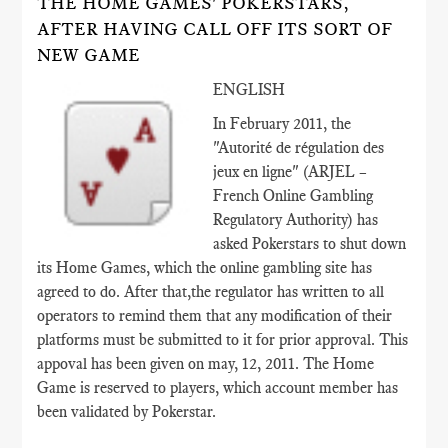
THE HOME GAMES' POKERSTARS,
AFTER HAVING CALL OFF ITS SORT OF
NEW GAME
ENGLISH
In February 2011, the
"Autorité de régulation des
jeux en ligne" (ARJEL –
French Online Gambling
Regulatory Authority) has
asked Pokerstars to shut down
its Home Games, which the online gambling site has
agreed to do. After that,the regulator has written to all
operators to remind them that any modification of their
platforms must be submitted to it for prior approval. This
appoval has been given on may, 12, 2011. The Home
Game is reserved to players, which account member has
been validated by Pokerstar.