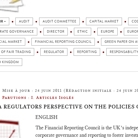
IR +
AUDIT
AUDIT COMMETTEE
CAPITAL MARKET
CO
RATE GOVERNANCE
DIRECTOR
ETHIC
EUROPE
EURO
CIAL MARKET
FINANCIAL REPORTING COUNCIL
GREEN PAPER ON A
 OF FAIR TRADING
REGULATOR
REPORTING
RESPONSABILIT
D KINGDOM
Mise à jour : 24 juin 2011 (Rédaction initiale : 24 juin 2
Parutions : I. Articles Isolés
5: A REGULATORS PERSPECTIVE ON THE POLICIES
ENGLISH
The Financial Reporting Council is the UK’s indepe
corporate governance and reporting to foster invest