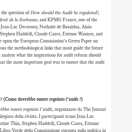
 the question of
How should the Audit be regulated?,
droit de la Sorbonne
, and KPMG France, one of the
e Jean-Luc Decornoy, Nathalie de Basaldua, Alain
 Stephen Haddrill, Claude Cazes, Etienne Wasmer, and
re upon the European Commission’s Green Paper on
uss the methodological links that must guide the future
to analyze what the inspirations for audit reform should
that the most important goal was to ensure that the audit
r?
(Come dovrebbe essere regolato l’audit ?)
rebbe essere regolato l’audit, organizzato da The Journal
egiato della rivista. I partecipanti erano Jean-Luc
stine Thin, Stephen Haddrill, Claude Cazes, Etienne
 Libro Verde della Commissione europea sulla politica in