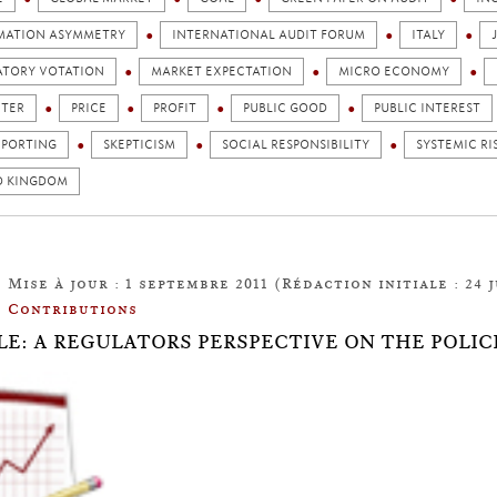
MATION ASYMMETRY
INTERNATIONAL AUDIT FORUM
ITALY
TORY VOTATION
MARKET EXPECTATION
MICRO ECONOMY
ETER
PRICE
PROFIT
PUBLIC GOOD
PUBLIC INTEREST
EPORTING
SKEPTICISM
SOCIAL RESPONSIBILITY
SYSTEMIC RI
D KINGDOM
Mise à jour : 1 septembre 2011 (Rédaction initiale : 24 j
Contributions
LE: A REGULATORS PERSPECTIVE ON THE POLIC