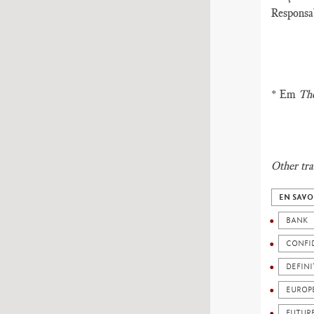
Responsab
* Em
The
Other tra
EN SAVO
BANK
CONFI
DEFIN
EUROP
FUTUR