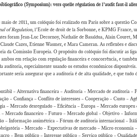
ibliográfico (Symposium): vers quelle régulation de l’audit faut-il all
maio de 2011, um colóquio foi realizado em Paris sobre a questão Com
al of Regulation
, l’Ecole de droit de la Sorbonne, e KPMG France, um
ntes foram Jean-Luc Decornoy, Nathalie de Basaldua, Alain Couret, 
 Claude Cazes, Etienne Wasmer, e Mara Cameran. As reflexões e discu
ria da Comissão Europeia. O propósito do colóquio foi discutir as li
, ambos em relação com regulação financeira e concorrência, e também 
a auditoria, especialmente usando os estudos econômicos disponíveis
rtante seria assegurar que a auditoria é de alta qualidade, e que tudo 
ntábil – Alternativa financeira – Auditoria – Mercado de auditoria – 
ção – Confiança – Conflito de interesses – Cooperação – Custo – Agê
gia – Mercado desregulado – Eficiência – Europa – Mercado europeu 
a – Mercado financeiro – Futuro – Mercado global – Objetivo – Inform
o – Informação assimétrica – Fórum de auditoria internacional – Itál
obrigatória – Mercado – Expectativas de mercado – Micro economia –
ucro – Bem público – Interesse público – Serviço público – Qualidad