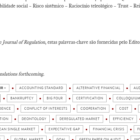
ilidade social – Risco sistêmico – Raciocínio teleológico – Trust – 
 Journal of Regulation
, estas palavras-chave são fornecidas pelo Edito
nslations forthcoming.
IR +
ACCOUNTING STANDARD
ALTERNATIVE FINANCIAL
AUD
BANKRUPTCY
BIG FOUR
CERTIFICATION
COLLOQUIU
DENCE
CONFLICT OF INTERESTS
COOPERATION
COST
ITION
DEONTOLOGY
DEREGULATED MARKET
EFFICIENCY
EAN SINGLE MARKET
EXPECTATIVE GAP
FINANCIAL CRISIS
F
E
GLOBAL MARKET
GOAL
GREEN PAPER ON AUDIT
IN