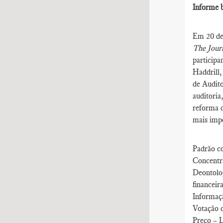
Informe b
Em 20 de 
The Journ
participa
Haddrill,
de Audito
auditoria
reforma d
mais impo
Padrão co
Concentra
Deontolo
financeir
Informaçã
Votação 
Preço – L