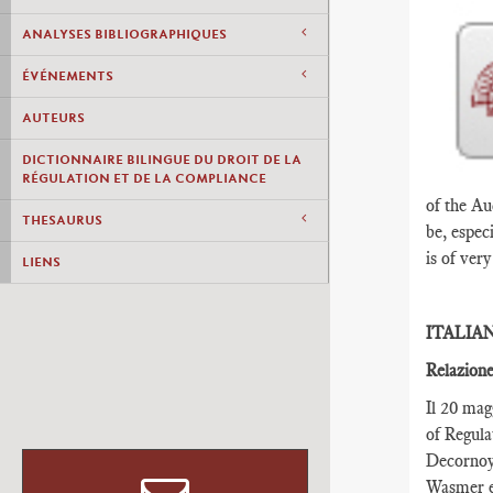
ANALYSES BIBLIOGRAPHIQUES
ÉVÉNEMENTS
AUTEURS
DICTIONNAIRE BILINGUE DU DROIT DE LA
RÉGULATION ET DE LA COMPLIANCE
of the Au
THESAURUS
be, espec
is of ver
LIENS
ITALIA
Relazione
Il 20 mag
of Regula
Decornoy,
Wasmer e 