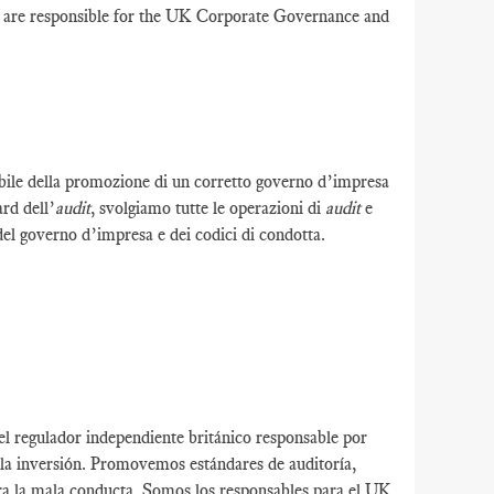
e are responsible for the UK Corporate Governance and
abile della promozione di un corretto governo d’impresa
rd dell’
audit
, svolgiamo tutte le operazioni di
audit
e
del governo d’impresa e dei codici di condotta.
l regulador independiente británico responsable por
 la inversión. Promovemos estándares de auditoría,
ra la mala conducta. Somos los responsables para el UK