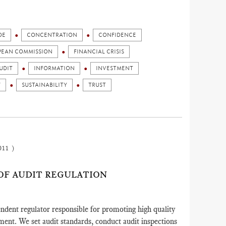
DE
CONCENTRATION
CONFIDENCE
PEAN COMMISSION
FINANCIAL CRISIS
UDIT
INFORMATION
INVESTMENT
Y
SUSTAINABILITY
TRUST
011 )
 OF AUDIT REGULATION
ndent regulator responsible for promoting high quality
ment. We set audit standards, conduct audit inspections