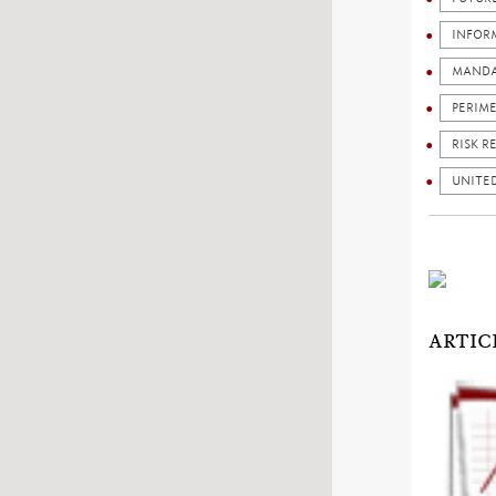
INFOR
MANDA
PERIM
RISK R
UNITE
ARTIC