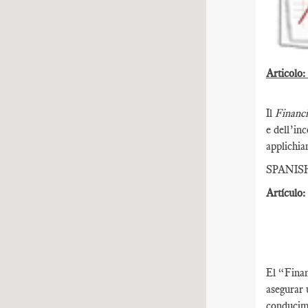
Articolo: 
Il
Financi
e dell’in
applichia
SPANIS
Artículo:
El “Finan
asegurar 
conducimo