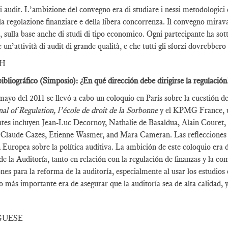
i audit. L’ambizione del convegno era di studiare i nessi metodologici 
la regolazione finanziare e della libera concorrenza. Il convegno mirava 
t, sulla base anche di studi di tipo economico. Ogni partecipante ha sot
e un’attività di audit di grande qualità, e che tutti gli sforzi dovrebber
SH
ibliográfico (Simposio): ¿En qué dirección debe dirigirse la regulación
mayo del 2011 se llevó a cabo un coloquio en París sobre la cuestión 
al of Regulation, l’école de droit de la Sorbonne
y el KPMG France, un
ntes incluyen Jean-Luc Decornoy, Nathalie de Basaldua, Alain Couret
 Claude Cazes, Etienne Wasmer, and Mara Cameran. Las reflecciones y 
Europea sobre la política auditiva. La ambición de este coloquio era 
 de la Auditoría, tanto en relación con la regulación de finanzas y la c
ones para la reforma de la auditoría, especialmente al usar los estudi
vo más importante era de asegurar que la auditoría sea de alta calidad, 
GUESE