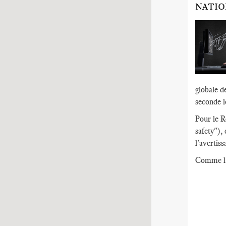
NATIO
globale d
seconde l
Pour le R
safety"),
l'avertis
Comme l'e