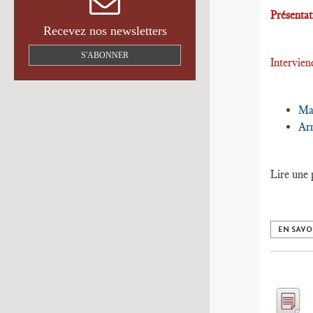
Présenta
Recevez nos newsletters
S'ABONNER
Intervie
Ma
Ar
Lire une 
EN SAVO