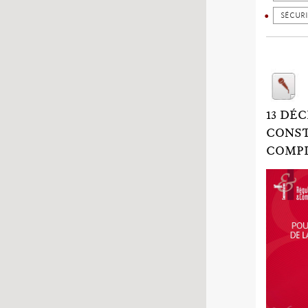
SÉCUR
13 DÉ
CONST
COMPL