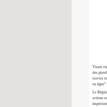
Visant ex
des plate
travers t
en ligne" 
Le Régula
actions a
important