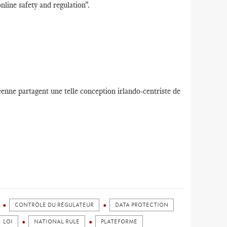
online safety and regulation".
éenne partagent une telle conception irlando-centriste de
CONTRÔLE DU RÉGULATEUR
DATA PROTECTION
LOI
NATIONAL RULE
PLATEFORME