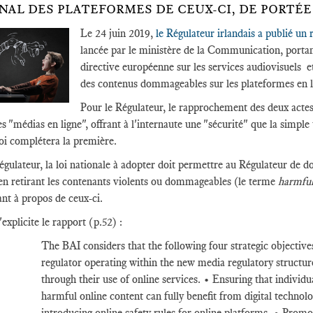
NAL DES PLATEFORMES DE CEUX-CI, DE PORTÉ
Le 24 juin 2019,
le Régulateur irlandais a publié un
lancée par le ministère de la Communication, portant 
directive européenne sur les services audiovisuels et
des contenus dommageables sur les plateformes en l
Pour le Régulateur, le rapprochement des deux actes 
es "médias en ligne", offrant à l'internaute une "sécurité" que la simple
oi complétera la première.
égulateur, la loi nationale à adopter doit permettre au Régulateur de do
 en retirant les contenants violents ou dommageables (le terme
harmfu
sant à propos de ceux-ci.
xplicite le rapport (p.52) :
The BAI considers that the following four strategic objectives
regulator operating within the new media regulatory structure
through their use of online services. • Ensuring that individ
harmful online content can fully benefit from digital techno
introducing online safety rules for online platforms. • Promot