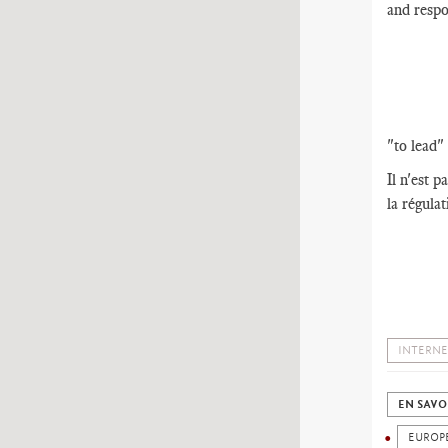
and respo
"to lead" 
Il n'est 
la régula
INTERNE
EN SAVO
EUROP