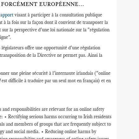
E FORCÉMENT EUROPÉENNE...
 rapport
visant à participer à la consultation publique
à la fois sur la façon dont il convient de transposer la
 sur la perspective d'une loi nationale sur la "régulation
igne".
législateurs offre une opportunité d'une régulation
 transposition de la Directive ne permet pas. Ainsi la
nner une pleine sécurité à l'internaute irlandais ("online
l
est difficile à traduire par un seul mot en français) et en
 and responsibilities are relevant for an online safety
: • Rectifying serious harms occurring to Irish residents
uals and members of groups that are frequently subject to
logy and social media. • Reducing online harms by
ing responsibility and awareness of online safety issues