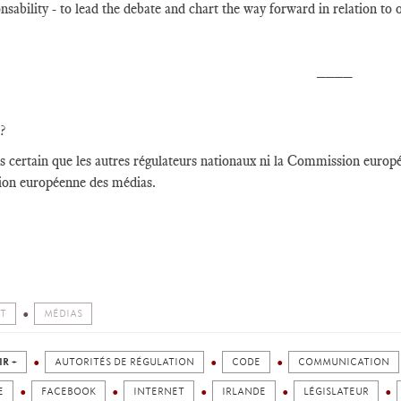
nsability - to lead the debate and chart the way forward in relation to 
____
?
pas certain que les autres régulateurs nationaux ni la Commission europ
tion européenne des médias.
T
MÉDIAS
IR +
AUTORITÉS DE RÉGULATION
CODE
COMMUNICATION
E
FACEBOOK
INTERNET
IRLANDE
LÉGISLATEUR