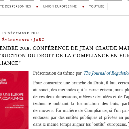
ITÉ DES PERSONNES
UNION EUROPÉENNE
YOUTUBE
13 décembre 2018
Événements : JoRC
CEMBRE 2018. CONFÉRENCE DE JEAN-CLAUDE MAR
RUCTION DU DROIT DE LA COMPLIANCE EN EURO
IANCE"
Présentation du thème par
The Journal of Régulati
Pour construire une branche du Droit, il faut certes
ait souci, des méthodes qui la caractérisent, mais p
de ces deux dimensions, mêlées : des idées et de l'a
technicité oubliant la formulation des buts, pa
de moyens. En matière de Compliance, si l'on parv
endosser par des entités publiques et privées en pos
dans le même temps aligner les "outils" européens. 