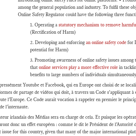
among the general population and industry. To fulfil these obj
Online Safety Regulator could have the following three funct
1. Operating a
statutory mechanism to remove harmful
(Rectification of Harm)
2. Developing and enforcing
an online safety code
for I
potential for Harm)
3. Promoting awareness of online safety issues among 
that
online services play a more effective role
in tackli
benefits to large numbers of individuals simultaneously
pressément Youtube et Facebook, qui en Europe ont choisi de se local
formes de partage de vidéos qui doit, à travers un Code s'appliquant à e
oute l'Europe. Ce Code aurait vocation à rappeler en premier le principe
de l'internaute.
teur irlandais des Médias sera en charge de cela. Et puisque les opérate
uront donc un effet européen : comme le dit le Président de l'Autorité d
 issue for this country, given that many of the major international pla