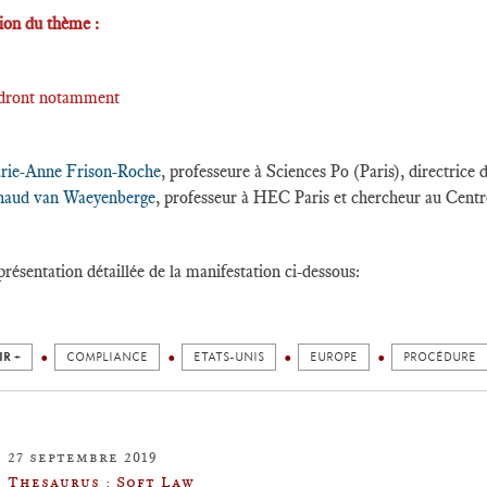
tion du thème :
ndront notamment
rie-Anne Frison-Roche
, professeure à Sciences Po (Paris), directrice
naud van Waeyenberge
, professeur à HEC Paris et chercheur au Cent
présentation détaillée de la manifestation ci-dessous:
IR +
COMPLIANCE
ETATS-UNIS
EUROPE
PROCÉDURE
27 septembre 2019
Thesaurus : Soft Law