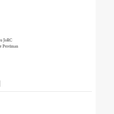
 du JoRC
re Perelman