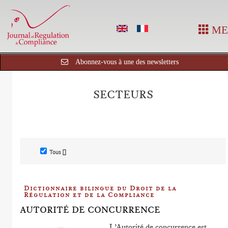
ME
Abonnez-vous à une des newsletters
SECTEURS
Tous []
Dictionnaire bilingue du Droit de la
Régulation et de la Compliance
AUTORITÉ DE CONCURRENCE
L’Autorité de concurrence est