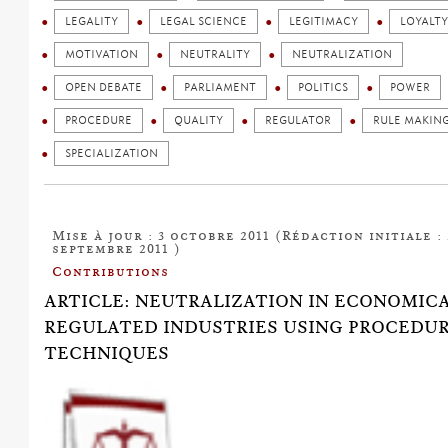
LEGALITY
LEGAL SCIENCE
LEGITIMACY
LOYALTY
MOTIVATION
NEUTRALITY
NEUTRALIZATION
OPEN DEBATE
PARLIAMENT
POLITICS
POWER
PROCEDURE
QUALITY
REGULATOR
RULE MAKIN
SPECIALIZATION
Mise à jour : 3 octobre 2011 (Rédaction initiale : 
septembre 2011 )
Contributions
ARTICLE: NEUTRALIZATION IN ECONOMIC
REGULATED INDUSTRIES USING PROCEDU
TECHNIQUES