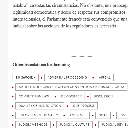
palabra” en todas las circunstancias. No obstante, una preocup
legitimidad democrática y deseo de respetar sus compromisos
internacionales, el Parlamente francés está convencido que una
judicial sobre las acciones de los reguladores es necesaria.
________________________________________
.....................
Other translations forthcoming.
EN SAVOIR +
ADVERSIAL PROCEEDING
APPEAL
ARTICLE 6 OF ECHR (EUROPEAN CONVENTION OF HUMAN RIGHTS)
COMPETITION LAW
DEMOCRACY
DISCUSSION
DUALITY OF JURISDICTION
DUE PROCESS
ENFORCEMENT PENALTY
EVIDENCE
GOAL
INVE
JUDGES METHODS
JUDICIAL CULTURE
JUDICIAL REVIE