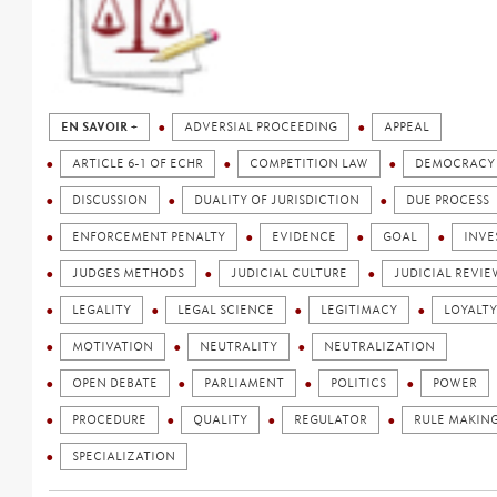
EN SAVOIR +
ADVERSIAL PROCEEDING
APPEAL
ARTICLE 6-1 OF ECHR
COMPETITION LAW
DEMOCRACY
DISCUSSION
DUALITY OF JURISDICTION
DUE PROCESS
ENFORCEMENT PENALTY
EVIDENCE
GOAL
INVE
JUDGES METHODS
JUDICIAL CULTURE
JUDICIAL REVIE
LEGALITY
LEGAL SCIENCE
LEGITIMACY
LOYALTY
MOTIVATION
NEUTRALITY
NEUTRALIZATION
OPEN DEBATE
PARLIAMENT
POLITICS
POWER
PROCEDURE
QUALITY
REGULATOR
RULE MAKIN
SPECIALIZATION