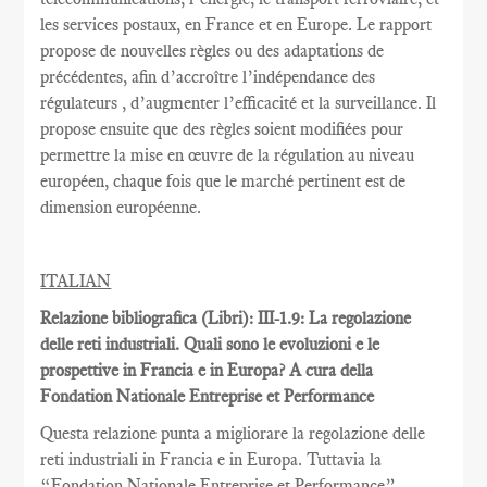
les services postaux
,
en France et
en Europe.
Le rapport
propose de nouvelles règles
ou des adaptations
de
précédentes
, afin d’accroître
l’indépendance des
régulateurs
, d’augmenter l’efficacité et
la
surveillance.
Il
propose ensuite
que
des règles
soient
modifiées pour
permettre
la mise en œuvre
de la régulation au
niveau
européen
, chaque fois que
le marché pertinent est
de
dimension européenne
.
ITALIAN
Relazione bibliografica (Libri): III-1.9: La regolazione
delle reti industriali. Quali sono le evoluzioni e le
prospettive in Francia e in Europa? A cura della
Fondation Nationale Entreprise et Performance
Questa relazione punta a migliorare la regolazione delle
reti industriali in Francia e in Europa. Tuttavia la
“Fondation Nationale Entreprise et Performance”