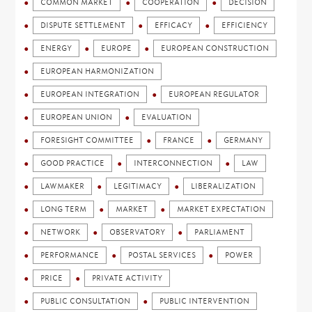
COMMON MARKET
COOPERATION
DECISION
DISPUTE SETTLEMENT
EFFICACY
EFFICIENCY
ENERGY
EUROPE
EUROPEAN CONSTRUCTION
EUROPEAN HARMONIZATION
EUROPEAN INTEGRATION
EUROPEAN REGULATOR
EUROPEAN UNION
EVALUATION
FORESIGHT COMMITTEE
FRANCE
GERMANY
GOOD PRACTICE
INTERCONNECTION
LAW
LAWMAKER
LEGITIMACY
LIBERALIZATION
LONG TERM
MARKET
MARKET EXPECTATION
NETWORK
OBSERVATORY
PARLIAMENT
PERFORMANCE
POSTAL SERVICES
POWER
PRICE
PRIVATE ACTIVITY
PUBLIC CONSULTATION
PUBLIC INTERVENTION