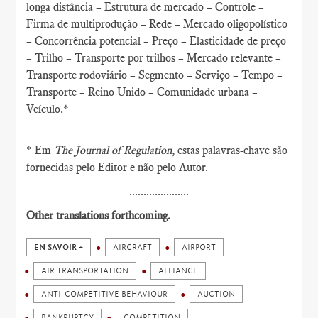
longa distância – Estrutura de mercado – Controle –
Firma de multiprodução – Rede – Mercado oligopolístico
– Concorrência potencial – Preço – Elasticidade de preço
– Trilho – Transporte por trilhos – Mercado relevante –
Transporte rodoviário – Segmento – Serviço – Tempo –
Transporte – Reino Unido – Comunidade urbana –
Veículo.*
* Em
The Journal of Regulation
, estas palavras-chave são
fornecidas pelo Editor e não pelo Autor.
.....................
Other translations forthcoming.
EN SAVOIR +
AIRCRAFT
AIRPORT
AIR TRANSPORTATION
ALLIANCE
ANTI-COMPETITIVE BEHAVIOUR
AUCTION
BANKRUPTCY
COMPETITION