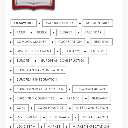
EN SAVOIR +
ACCOUNTABILITY
ACCOUNTABLE
ACER
BEREC
BUDGET
CALENDAR
COMMON MARKET
COOPERATION
DECISION
DISPUTE SETTLEMENT
EFFICACY
ENERGY
EUROPE
EUROPEAN CONSTRUCTION
EUROPEAN HARMONIZATION
EUROPEAN INTEGRATION
EUROPEAN REGULATORY LAW
EUROPEAN UNION
FORESIGHT COMMITTEE
FRANCE
GERMANY
GOAL
GOOD PRACTICE
INTERCONNECTION
INVESTMENT
LEGITIMACY
LIBERALIZATION
LONG TERM
MARKET
MARKET EXPECTATION