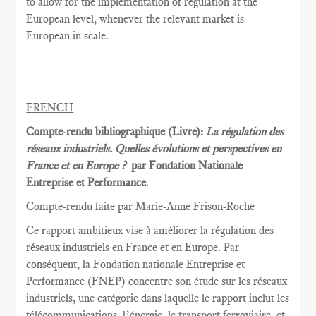
to allow for the implementation of regulation at the
European level, whenever the relevant market is
European in scale.
FRENCH
Compte-rendu bibliographique (Livre):
La régulation des
réseaux industriels. Quelles évolutions et perspectives en
France et en Europe ?
par Fondation Nationale
Entreprise et Performance
.
Compte-rendu faite par Marie
-Anne Frison-
Roche
Ce rapport
ambitieux vise à
améliorer la
régulation des
réseaux
industriels en France et
en Europe.
Par
conséquent, la
Fondation nationale
Entreprise et
Performance
(FNEP)
concentre
son étude sur les
réseaux
industriels
,
une catégorie dans laquelle
le rapport inclut
les
télécommunications
, l’énergie,
le transport ferroviaire,
et