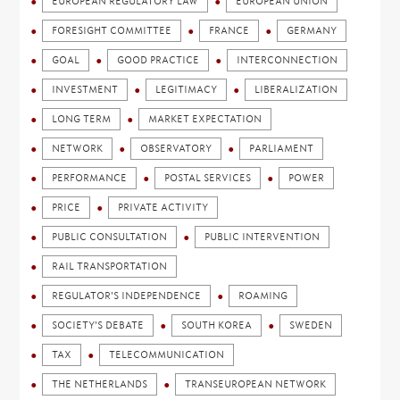
EUROPEAN REGULATORY LAW
EUROPEAN UNION
FORESIGHT COMMITTEE
FRANCE
GERMANY
GOAL
GOOD PRACTICE
INTERCONNECTION
INVESTMENT
LEGITIMACY
LIBERALIZATION
LONG TERM
MARKET EXPECTATION
NETWORK
OBSERVATORY
PARLIAMENT
PERFORMANCE
POSTAL SERVICES
POWER
PRICE
PRIVATE ACTIVITY
PUBLIC CONSULTATION
PUBLIC INTERVENTION
RAIL TRANSPORTATION
REGULATOR'S INDEPENDENCE
ROAMING
SOCIETY'S DEBATE
SOUTH KOREA
SWEDEN
TAX
TELECOMMUNICATION
THE NETHERLANDS
TRANSEUROPEAN NETWORK