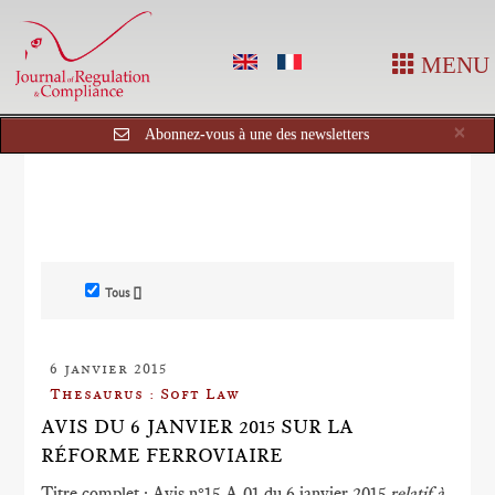
MENU
Cl
×
Abonnez-vous à une des newsletters
Tous []
6 janvier 2015
Thesaurus : Soft Law
AVIS DU 6 JANVIER 2015 SUR LA
RÉFORME FERROVIAIRE
Titre complet : Avis n°15-A-01 du 6 janvier 2015
relatif à