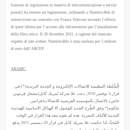
francese di regolazione in materia di telecomunicazione e servizi
postali) ha emesso un’ingiunzione, ordinando a Numéricâble di
sottoscrivere un contratto con France Telecom secondo l’offerta
di quest’ultima per l’accesso alle infrastrutture per l’installazione
della fibra ottica. Il 20 dicembre 2011, a ragione del mancato
rispetto di tale ordine, Numéricâble è stata multata per 5 milioni
di euro dall’ARCEP.
ARABIC
الّسُّلطة التنظيمية للاتصالات الإلكترونية و الخِدمة البريدية(*) في
قرار 4 نوفمبر 2010, دعت علا شركة نُمريك كابل(مشغل فِرنسٍي
خاص) بالاتصال بالمؤسسة الفرنسية للاتصالات(فرانس
تيلكوم)* وفق الطَّرح الجديد للوصول الا الهياكل الاساسية للهندسة
المدنية للألياف البصرية. هذه لم تقوم بنفذ هذا القرار في الوقت
المُحدَّد لذا حكمت علا نمريك كابل في قرار 20 ديسمبر 2011 بِدفع
غرامة قدرها خمسة مليون يُورو.