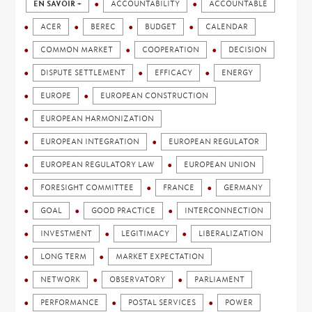
EN SAVOIR +
ACCOUNTABILITY
ACCOUNTABLE
ACER
BEREC
BUDGET
CALENDAR
COMMON MARKET
COOPERATION
DECISION
DISPUTE SETTLEMENT
EFFICACY
ENERGY
EUROPE
EUROPEAN CONSTRUCTION
EUROPEAN HARMONIZATION
EUROPEAN INTEGRATION
EUROPEAN REGULATOR
EUROPEAN REGULATORY LAW
EUROPEAN UNION
FORESIGHT COMMITTEE
FRANCE
GERMANY
GOAL
GOOD PRACTICE
INTERCONNECTION
INVESTMENT
LEGITIMACY
LIBERALIZATION
LONG TERM
MARKET EXPECTATION
NETWORK
OBSERVATORY
PARLIAMENT
PERFORMANCE
POSTAL SERVICES
POWER