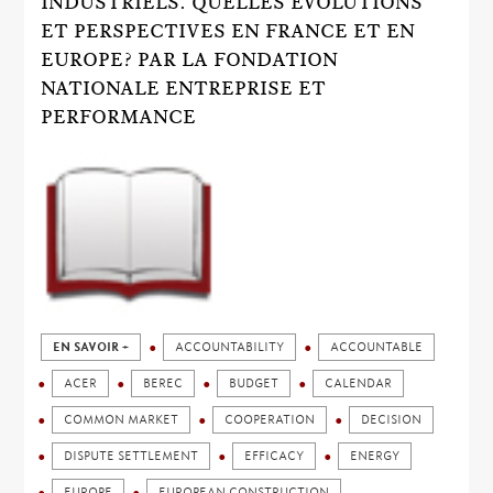
INDUSTRIELS. QUELLES ÉVOLUTIONS
ET PERSPECTIVES EN FRANCE ET EN
EUROPE? PAR LA FONDATION
NATIONALE ENTREPRISE ET
PERFORMANCE
EN SAVOIR +
ACCOUNTABILITY
ACCOUNTABLE
ACER
BEREC
BUDGET
CALENDAR
COMMON MARKET
COOPERATION
DECISION
DISPUTE SETTLEMENT
EFFICACY
ENERGY
EUROPE
EUROPEAN CONSTRUCTION