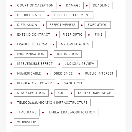
COURT OF CASSATION
DAMAGE
DEADLINE
DISOBEDIENCE
DISPUTE SETTLEMENT
DISSUASION
EFFECTIVENESS
EXECUTION
EXTEND CONTRACT
FIBER OPTIC
FINE
FRANCE TELECOM
IMPLEMENTATION
INDEMNISATION
INJUNCTION
IRREVERSIBLE EFFECT
JUDICIAL REVIEW
NUMÉRICÂBLE
OBEDIENCE
PUBLIC INTEREST
REGULATOR'S POWER
SANCTION
STAY EXECUTION
SUIT
TARDY COMPLIANCE
TELECOMMUNICATION INFRASCTRUCTURE
TIMEFRAME
UNILATERAL MODIFICATION
WORKSHOP