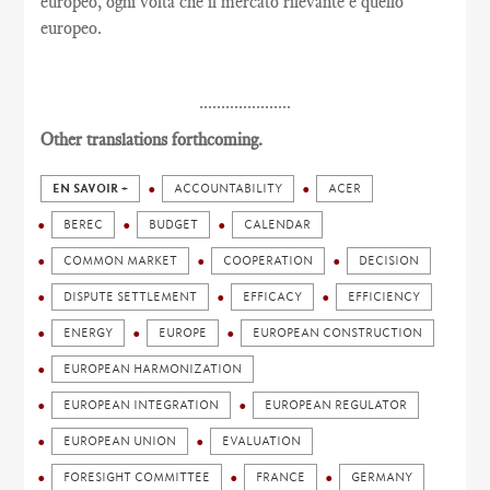
europeo, ogni volta che il mercato rilevante è quello
europeo.
.....................
Other translations forthcoming.
EN SAVOIR +
ACCOUNTABILITY
ACER
BEREC
BUDGET
CALENDAR
COMMON MARKET
COOPERATION
DECISION
DISPUTE SETTLEMENT
EFFICACY
EFFICIENCY
ENERGY
EUROPE
EUROPEAN CONSTRUCTION
EUROPEAN HARMONIZATION
EUROPEAN INTEGRATION
EUROPEAN REGULATOR
EUROPEAN UNION
EVALUATION
FORESIGHT COMMITTEE
FRANCE
GERMANY