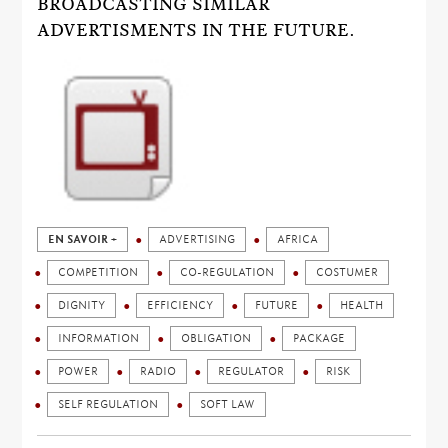
BROADCASTING SIMILAR
ADVERTISMENTS IN THE FUTURE.
EN SAVOIR +
ADVERTISING
AFRICA
COMPETITION
CO-REGULATION
COSTUMER
DIGNITY
EFFICIENCY
FUTURE
HEALTH
INFORMATION
OBLIGATION
PACKAGE
POWER
RADIO
REGULATOR
RISK
SELF REGULATION
SOFT LAW