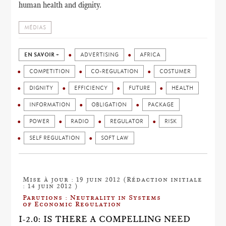
human health and dignity.
MÉDIAS
EN SAVOIR +
ADVERTISING
AFRICA
COMPETITION
CO-REGULATION
COSTUMER
DIGNITY
EFFICIENCY
FUTURE
HEALTH
INFORMATION
OBLIGATION
PACKAGE
POWER
RADIO
REGULATOR
RISK
SELF REGULATION
SOFT LAW
Mise à jour : 19 juin 2012 (Rédaction initiale
: 14 juin 2012 )
Parutions : Neutrality in Systems
of Economic Regulation
I-2.0: IS THERE A COMPELLING NEED