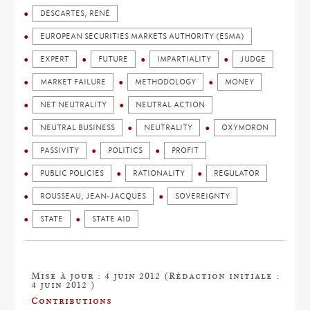
DESCARTES, RENÉ
EUROPEAN SECURITIES MARKETS AUTHORITY (ESMA)
EXPERT
FUTURE
IMPARTIALITY
JUDGE
MARKET FAILURE
METHODOLOGY
MONEY
NET NEUTRALITY
NEUTRAL ACTION
NEUTRAL BUSINESS
NEUTRALITY
OXYMORON
PASSIVITY
POLITICS
PROFIT
PUBLIC POLICIES
RATIONALITY
REGULATOR
ROUSSEAU, JEAN-JACQUES
SOVEREIGNTY
STATE
STATE AID
Mise à jour : 4 juin 2012 (Rédaction initiale :
4 juin 2012 )
Contributions