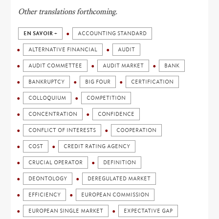
Other translations forthcoming.
EN SAVOIR +
ACCOUNTING STANDARD
ALTERNATIVE FINANCIAL
AUDIT
AUDIT COMMETTEE
AUDIT MARKET
BANK
BANKRUPTCY
BIG FOUR
CERTIFICATION
COLLOQUIUM
COMPETITION
CONCENTRATION
CONFIDENCE
CONFLICT OF INTERESTS
COOPERATION
COST
CREDIT RATING AGENCY
CRUCIAL OPERATOR
DEFINITION
DEONTOLOGY
DEREGULATED MARKET
EFFICIENCY
EUROPEAN COMMISSION
EUROPEAN SINGLE MARKET
EXPECTATIVE GAP