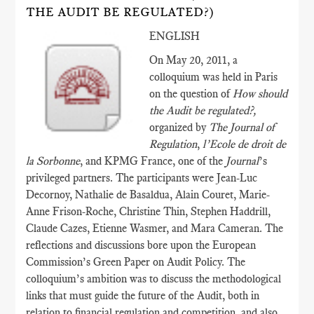
THE AUDIT BE REGULATED?)
ENGLISH
On May 20, 2011, a
colloquium was held in Paris
on the question of
How should
the Audit be regulated?,
organized by
The Journal of
Regulation
,
l’Ecole de droit de
la Sorbonne
, and KPMG France, one of the
Journal
’s
privileged partners. The participants were Jean-Luc
Decornoy, Nathalie de Basaldua, Alain Couret, Marie-
Anne Frison-Roche, Christine Thin, Stephen Haddrill,
Claude Cazes, Etienne Wasmer, and Mara Cameran. The
reflections and discussions bore upon the European
Commission’s Green Paper on Audit Policy. The
colloquium’s ambition was to discuss the methodological
links that must guide the future of the Audit, both in
relation to financial regulation and competition, and also