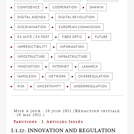
CONFIDENCE
COOPERATION
DARWIN
DIGITAL AGENDA
DIGITAL REVOLUTION
DISCRIMINATION
EUROPEAN COMMISSION
EX ANTE / EX POST
FIBER OPTIC
FUTURE
IMPREDICTIBILITY
INFORMATION
INFOSTRUCTURE
INFRASTRUCTURE
INNOVATION
INTERNET
LAMARCK
NAPOLEON
NETWORK
OVERREGULATION
RISK
UNCERTAINTY
UNDERREGULATION
Mise à jour : 28 juin 2011 (Rédaction initiale
: 28 mai 2011 )
Parutions : I. Articles Isolés
I-1.32: INNOVATION AND REGULATION