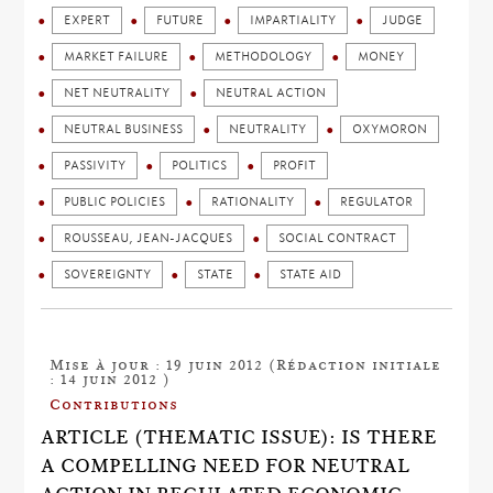
EXPERT
FUTURE
IMPARTIALITY
JUDGE
MARKET FAILURE
METHODOLOGY
MONEY
NET NEUTRALITY
NEUTRAL ACTION
NEUTRAL BUSINESS
NEUTRALITY
OXYMORON
PASSIVITY
POLITICS
PROFIT
PUBLIC POLICIES
RATIONALITY
REGULATOR
ROUSSEAU, JEAN-JACQUES
SOCIAL CONTRACT
SOVEREIGNTY
STATE
STATE AID
Mise à jour : 19 juin 2012 (Rédaction initiale
: 14 juin 2012 )
Contributions
ARTICLE (THEMATIC ISSUE): IS THERE
A COMPELLING NEED FOR NEUTRAL