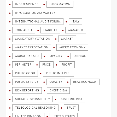
INDEPENDENCE
INFORMATION
INFORMATION ASYMMETRY
INTERNATIONAL AUDIT FORUM
ITALY
JOIN AUDIT
LIABILITY
MANAGER
MANDATORY VOTATION
MARKET
MARKET EXPECTATION
MICRO ECONOMY
MORAL HAZARD
OPACITY
OPINION
PERIMETER
PRICE
PROFIT
PUBLIC GOOD
PUBLIC INTEREST
PUBLIC SERVICE
QUALITY
REAL ECONOMY
RISK REPORTING
SKEPTICISM
SOCIAL RESPONSIBILITY
SYSTEMIC RISK
TELEOLOGICAL REASONING
TRUST
UNITED KINGDOM
UNITED STATES