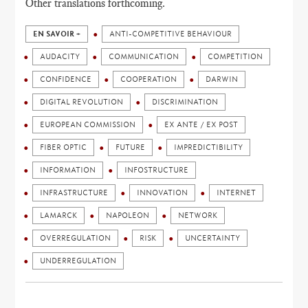
Other translations forthcoming.
EN SAVOIR +
ANTI-COMPETITIVE BEHAVIOUR
AUDACITY
COMMUNICATION
COMPETITION
CONFIDENCE
COOPERATION
DARWIN
DIGITAL REVOLUTION
DISCRIMINATION
EUROPEAN COMMISSION
EX ANTE / EX POST
FIBER OPTIC
FUTURE
IMPREDICTIBILITY
INFORMATION
INFOSTRUCTURE
INFRASTRUCTURE
INNOVATION
INTERNET
LAMARCK
NAPOLEON
NETWORK
OVERREGULATION
RISK
UNCERTAINTY
UNDERREGULATION