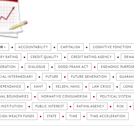
IR +
ACCOUNTABILITY
CAPITALISM
COGNITIVE FONCTION
RY RATING
CREDIT QUALITY
CREDIT RATING AGENCY
DEMA
IORATION
DIALOGUE
DODD-FRANK ACT
EGEMONIC PURPOS
CIAL INTERMEDIARY
FUTURE
FUTURE GENERATION
GUARAN
DEPENDANCE
KANT
KELSEN, HANS
LAW CRISIS
LONG
NAL BOUNDARIES
NORMATIVE CONSUMERISM
POLITICAL SYSTEM
 INSTITUTION
PUBLIC INTEREST
RATING AGENCY
RISK
EIGN WEALTH FUNDS
STATE
TIME
TIME ACCELERATION