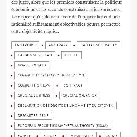
des juges, alors que les premiers construisent la politique
économique et les seconds construisent la jurisprudence.
Le respect qu'ils doivent avoir de l'impartialité et d'une
rationalité suffisamment objectivables pourra permettre
cette objectivité requise.
EN SAVOIR +
ARBITRARY
CAPITAL NEUTRALITY
CARBONNIER, JEAN
CHOICE
COASE, RONALD
COMMUNITY SYSTEMS OF REGULATION
COMPETITION LAW
CONTRACT
CRUCIAL BUSINESS
CRUCIAL OPERATOR
DÉCLARATION DES DROITS DE L'HOMME ET DU CITOYEN
DESCARTES, RENÉ
EUROPEAN SECURITIES MARKETS AUTHORITY (ESMA)
EXPERT
FUTURE
IMPARTIALITY
JUDGE