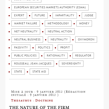
EUROPEAN SECURITIES MARKETS AUTHORITY (ESMA)
EXPERT
FUTURE
IMPARTIALITY
JUDGE
MARKET FAILURE
METHODOLOGY
MONEY
NET NEUTRALITY
NEUTRAL ACTION
NEUTRAL BUSINESS
NEUTRALITY
OXYMORON
PASSIVITY
POLITICS
PROFIT
PUBLIC POLICIES
RATIONALITY
REGULATOR
ROUSSEAU, JEAN-JACQUES
SOVEREIGNTY
STATE
STATE AID
Mise à jour : 9 janvier 2012 (Rédaction
initiale : 9 janvier 2012 )
Thesaurus : Doctrine
THE NATURE OF THE FIRM