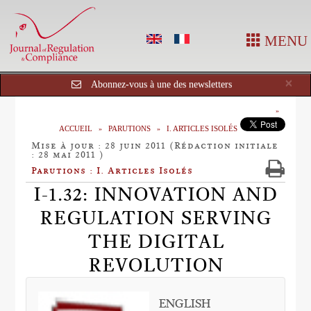
MENU
Cl
×
Abonnez-vous à une des newsletters
ACCUEIL
PARUTIONS
I. ARTICLES ISOLÉS
Mise à jour : 28 juin 2011 (Rédaction initiale
: 28 mai 2011 )
Parutions : I. Articles Isolés
I-1.32: INNOVATION AND
REGULATION SERVING
THE DIGITAL
REVOLUTION
ENGLISH