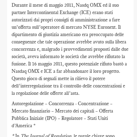
Durante il mese di maggio 2011, Nasdq OMX ed il suo
partner Intercontinental Exchange (ICE) erano stati
autorizzati dai propri consigli di amministrazione a fare
un’offerta sull’operatore di mercato NYSE Euronext. Il
dipartimento di giustizia americano era preoccupato delle
conseguenze che tale operazione avrebbe avuto sulla libera
concorrenza e, malgrado i provvedimenti proposti dalle due
società, aveva informato le società che avrebbe rifiutato la
fusione. Il 16 maggio 2011, questo potenziale rifiuto bastò a
Nasdaq OMX e ICE a far abbandonare il loro progetto.
Questo gioco di segnali mette in rilievo il potere
dell’interregolazione tra il controllo delle concentrazioni e
la regolazione delle offerte all’asta.
Autoregolazione – Concorrenza - Concentrazione –
Mercato finanziario – Mercato dei capitali – Offerta
Pubblica Iniziale (IPO) – Regolatore – Stati Uniti
d’America *
*
In
The Journal of Regulation
, le parole chiave sono