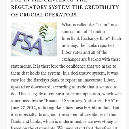
REGULATORY SYSTEM THE CREDIBILITY
OF CRUCIAL OPERATORS.
What is called the "Libor" is a
contraction of "London
InterBank Exchange Rate". Each
morning, the banks reported
Libor rates and all of the
exchanges are backed with these
statements. It is therefore the confidence that we make to
them that holds the system. In a declarative system, it was
easy for the Barclays Bank to report an inaccurate Libor,
upward or downward, according to trade that it wanted to
do. This is legally of course a price manipulation, which was
sanctioned by the "Financial Securities Authority - FSA" on
June 27, 2012, inflicting Bank fined nearly £ 60 million. But
it is especially throughout the system of credibility of this
Bank, and banks, which is undermined, since everything is
based on the statements. We understand that therefore all