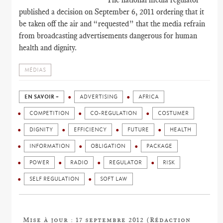
published a decision on September 6, 2011 ordering that it
be taken off the air and “requested” that the media refrain
from broadcasting advertisements dangerous for human
health and dignity.
MÉDIAS
EN SAVOIR +
ADVERTISING
AFRICA
COMPETITION
CO-REGULATION
COSTUMER
DIGNITY
EFFICIENCY
FUTURE
HEALTH
INFORMATION
OBLIGATION
PACKAGE
POWER
RADIO
REGULATOR
RISK
SELF REGULATION
SOFT LAW
Mise à jour : 17 septembre 2012 (Rédaction