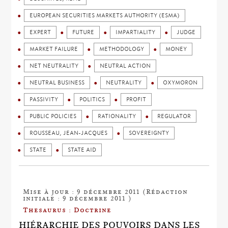
EUROPEAN SECURITIES MARKETS AUTHORITY (ESMA)
EXPERT
FUTURE
IMPARTIALITY
JUDGE
MARKET FAILURE
METHODOLOGY
MONEY
NET NEUTRALITY
NEUTRAL ACTION
NEUTRAL BUSINESS
NEUTRALITY
OXYMORON
PASSIVITY
POLITICS
PROFIT
PUBLIC POLICIES
RATIONALITY
REGULATOR
ROUSSEAU, JEAN-JACQUES
SOVEREIGNTY
STATE
STATE AID
Mise à jour : 9 décembre 2011 (Rédaction
initiale : 9 décembre 2011 )
Thesaurus : Doctrine
HIÉRARCHIE DES POUVOIRS DANS LES