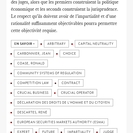
des juges, alors que les premiers construisent la politique
économique et les seconds construisent la jurisprudence.
Le respect qu'ils doivent avoir de l'impartialité et d'une
rationalité suffisamment objectivables pourra permettre
cette objectivité requise.
EN SAVOIR +
ARBITRARY
CAPITAL NEUTRALITY
CARBONNIER, JEAN
CHOICE
COASE, RONALD
COMMUNITY SYSTEMS OF REGULATION
COMPETITION LAW
CONTRACT
CRUCIAL BUSINESS
CRUCIAL OPERATOR
DÉCLARATION DES DROITS DE L'HOMME ET DU CITOYEN
DESCARTES, RENÉ
EUROPEAN SECURITIES MARKETS AUTHORITY (ESMA)
EXPERT
FUTURE
IMPARTIALITY
JUDGE