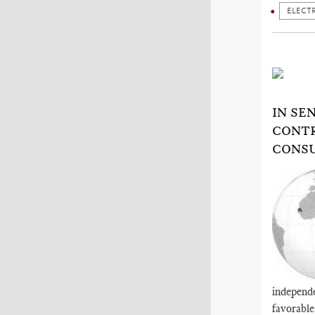
ELECTR
IN SE
CONTR
CONS
independe
favorable.