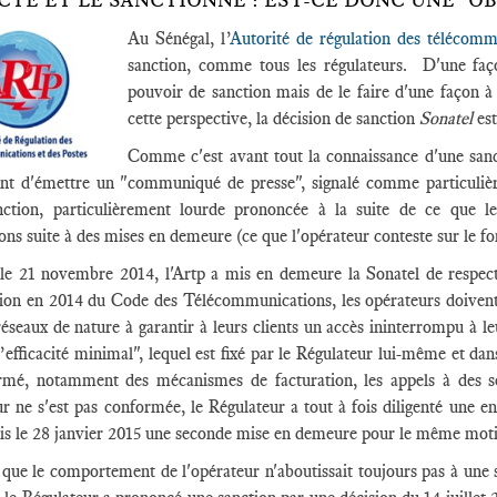
CTÉ ET LE SANCTIONNE : EST-CE DONC UNE "OB
Au Sénégal, l’
Autorité de régulation des télécomm
sanction, comme tous les régulateurs. D'une faço
pouvoir de sanction mais de le faire d'une façon à
cette perspective, la décision de sanction
Sonatel
es
Comme c'est avant tout la connaissance d'une sancti
ient d'émettre un "communiqué de presse", signalé comme particuliè
nction, particulièrement lourde prononcée à la suite de ce que 
ions suite à des mises en demeure (ce que l'opérateur conteste sur le fo
 le 21 novembre 2014, l'Artp a mis en demeure la Sonatel de respect
tion en 2014 du Code des Télécommunications, les opérateurs doiven
réseaux de nature à garantir à leurs clients un accès ininterrompu à 
’efficacité minimal", lequel est fixé par le Régulateur lui-même et dan
ormé, notamment des mécanismes de facturation, les appels à des se
ur ne s'est pas conformée, le Régulateur a tout à fois diligenté une enq
is le 28 janvier 2015 une seconde mise en demeure pour le même moti
que le comportement de l'opérateur n'aboutissait toujours pas à une