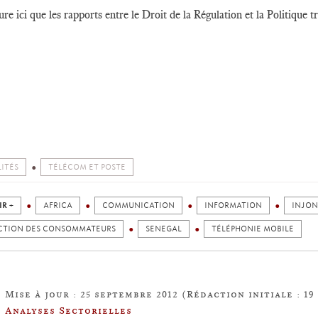
re ici que les rapports entre le Droit de la Régulation et la Politique t
ITÉS
TÉLÉCOM ET POSTE
IR +
AFRICA
COMMUNICATION
INFORMATION
INJON
CTION DES CONSOMMATEURS
SENEGAL
TÉLÉPHONIE MOBILE
Mise à jour : 25 septembre 2012 (Rédaction initiale : 19
Analyses Sectorielles