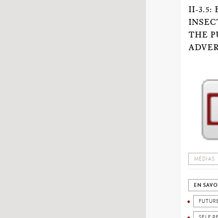
II-3.
INSEC
THE P
ADVER
MÉDIAS
EN SAVO
FUTUR
SELF R