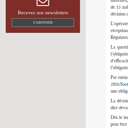
informés,
de 13 mil
Recevez nos newsletters
décision d
S'ABONNER
L'opérate
réception
Régulateu
La questi
l'obligat
d'efficac
l'obligati
Par exemp
2016
!foo
une oblig
La décisi
dire deva
Dès le le
peut être