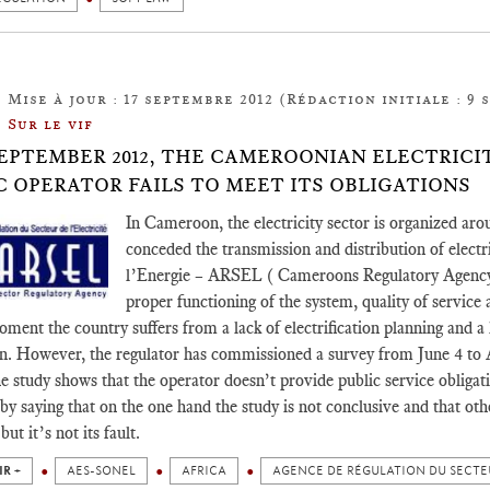
Mise à jour : 17 septembre 2012 (Rédaction initiale : 9 
Sur le vif
SEPTEMBER 2012, THE CAMEROONIAN ELECTRIC
C OPERATOR FAILS TO MEET ITS OBLIGATIONS
In Cameroon, the electricity sector is organized aro
conceded the transmission and distribution of elect
l’Energie – ARSEL ( Cameroons Regulatory Agency El
proper functioning of the system, quality of service
ment the country suffers from a lack of electrification planning and a la
n. However, the regulator has commissioned a survey from June 4 to
he study shows that the operator doesn’t provide public service oblig
by saying that on the one hand the study is not conclusive and that othe
ut it’s not its fault.
IR +
AES-SONEL
AFRICA
AGENCE DE RÉGULATION DU SECTEU