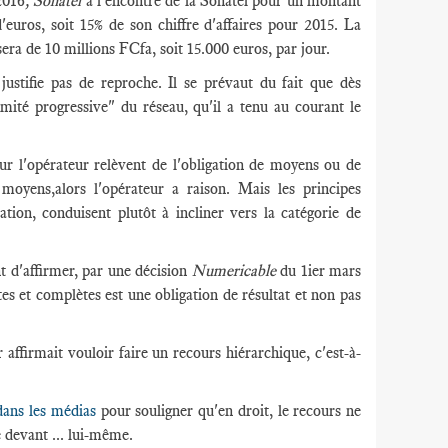
2016
, Sonatel
à l'encontre de la Sonatel pour un montant
'euros, soit 15% de son chiffre d'affaires pour 2015. La
 sera de 10 millions FCfa, soit 15.000 euros, par jour.
ustifie pas de reproche. Il se prévaut du fait que dès
ité progressive" du réseau, qu'il a tenu au courant le
 sur l'opérateur relèvent de l'obligation de moyens ou de
e moyens,alors l'opérateur a raison. Mais les principes
lation, conduisent plutôt à incliner vers la catégorie de
 d'affirmer, par une décision
Numericable
du 1ier mars
es et complètes est une obligation de résultat et non pas
affirmait vouloir faire un recours hiérarchique, c'est-à-
dans les médias
pour souligner qu'en droit, le recours ne
e devant ... lui-même.