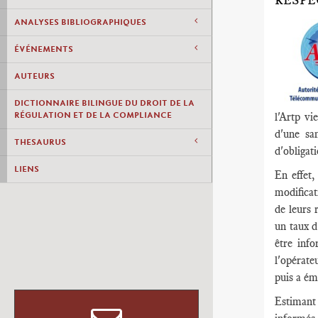
RESPE
ANALYSES BIBLIOGRAPHIQUES
ÉVÉNEMENTS
AUTEURS
DICTIONNAIRE BILINGUE DU DROIT DE LA
RÉGULATION ET DE LA COMPLIANCE
l'Artp v
d'une sa
THESAURUS
d'obligat
LIENS
En effet,
modifica
de leurs 
un taux d
être inf
l'opérate
puis a ém
Estimant 