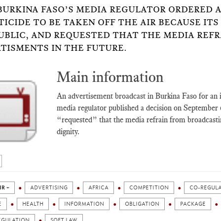
5: BURKINA FASO’S MEDIA REGULATOR ORDERED
TICIDE TO BE TAKEN OFF THE AIR BECAUSE IT
UBLIC, AND REQUESTED THAT THE MEDIA REF
TISMENTS IN THE FUTURE.
Main information
An advertisement broadcast in Burkina Faso for an in
media regulator published a decision on September 6,
“requested” that the media refrain from broadcast
dignity.
IR +
ADVERTISING
AFRICA
COMPETITION
CO-REGUL
E
HEALTH
INFORMATION
OBLIGATION
PACKAGE
EGULATION
SOFT LAW