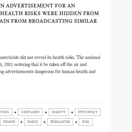
 AN ADVERTISEMENT FOR AN
S HEALTH RISKS WERE HIDDEN FROM
RAIN FROM BROADCASTING SIMILAR
secticide did not reveal its health risks. The national
 2011 ordering that it be taken off the air and
ing advertisements dangerous for human health and
ATION
COSTUMER
DIGNITY
EFFICIENCY
POWER
RADIO
REGULATOR
RISK