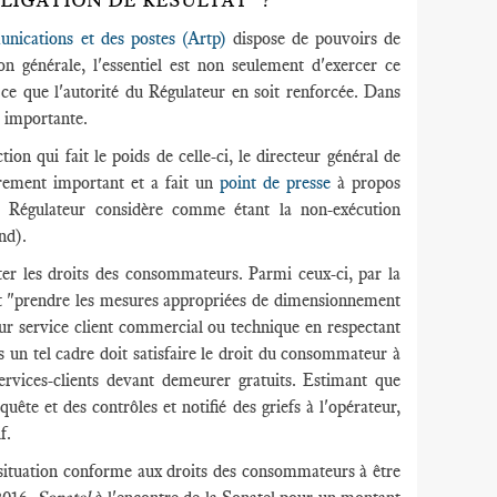
LIGATION DE RÉSULTAT" ?
unications et des postes (Artp)
dispose de pouvoirs de
n générale, l'essentiel est non seulement d'exercer ce
 ce que l'autorité du Régulateur en soit renforcée. Dans
t importante.
on qui fait le poids de celle-ci, le directeur général de
rement important et a fait un
point de presse
à propos
le Régulateur considère comme étant la non-exécution
nd).
er les droits des consommateurs. Parmi ceux-ci, par la
t "prendre les mesures appropriées de dimensionnement
leur service client commercial ou technique en respectant
s un tel cadre doit satisfaire le droit du consommateur à
rvices-clients devant demeurer gratuits. Estimant que
uête et des contrôles et notifié des griefs à l'opérateur,
f.
 situation conforme aux droits des consommateurs à être