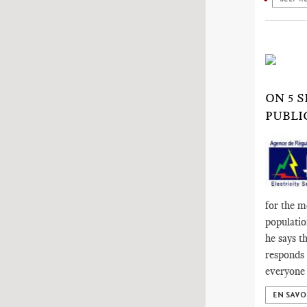
ON 5 
PUBLI
for the mo
populatio
he says t
responds 
everyone b
EN SAVO