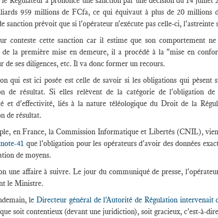
 le Régulateur a prononcé une sanction par une décision du 14 juillet 
liards 959 millions de FCfa, ce qui équivaut à plus de 20 millions d
e sanction prévoit que si l'opérateur n'exécute pas celle-ci, l'astreinte
ur conteste cette sanction car il estime que son comportement ne j
 de la première mise en demeure, il a procédé à la "mise en conform
r de ses diligences, etc. Il va donc former un recours.
on qui est ici posée est celle de savoir si les obligations qui pèsent
ion de résultat. Si elles relèvent de la catégorie de l'obligation d
ité et d'effectivité, liés à la nature téléologique du Droit de la Régu
on de résultat.
le, en France, la Commission Informatique et Libertés (CNIL), vient
tnote-41
que l'obligation pour les opérateurs d'avoir des données exact
ation de moyens.
on une affaire à suivre. Le jour du communiqué de presse, l'opérateur 
nt le Ministre.
ndemain, l
e Directeur général de l'Autorité de Régulation intervenait 
 que soit contentieux (devant une juridiction), soit gracieux, c'est-à-dir