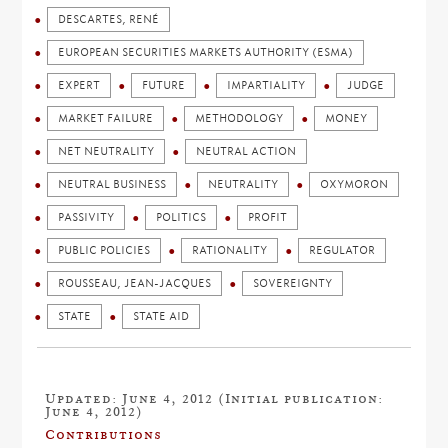
DESCARTES, RENÉ
EUROPEAN SECURITIES MARKETS AUTHORITY (ESMA)
EXPERT
FUTURE
IMPARTIALITY
JUDGE
MARKET FAILURE
METHODOLOGY
MONEY
NET NEUTRALITY
NEUTRAL ACTION
NEUTRAL BUSINESS
NEUTRALITY
OXYMORON
PASSIVITY
POLITICS
PROFIT
PUBLIC POLICIES
RATIONALITY
REGULATOR
ROUSSEAU, JEAN-JACQUES
SOVEREIGNTY
STATE
STATE AID
Updated: June 4, 2012 (Initial publication:
June 4, 2012)
Contributions