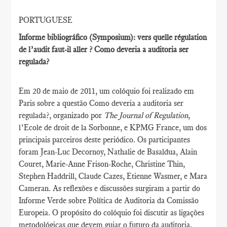
PORTUGUESE
Informe bibliográfico (Symposium): vers quelle régulation
de l’audit faut-il aller ? Como deveria a auditoria ser
regulada?
Em 20 de maio de 2011, um colóquio foi realizado em
Paris sobre a questão Como deveria a auditoria ser
regulada?, organizado por
The Journal of Regulation
,
l’Ecole de droit de la Sorbonne, e KPMG France, um dos
principais parceiros deste periódico. Os participantes
foram Jean-Luc Decornoy, Nathalie de Basaldua, Alain
Couret, Marie-Anne Frison-Roche, Christine Thin,
Stephen Haddrill, Claude Cazes, Etienne Wasmer, e Mara
Cameran. As reflexões e discussões surgiram a partir do
Informe Verde sobre Política de Auditoria da Comissão
Europeia. O propósito do colóquio foi discutir as ligações
metodológicas que devem guiar o futuro da auditoria,