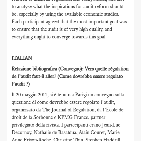
to analyze what the inspirations for audit reform should
be, especially by using the available economic studies.
Each participant agreed that the most important goal was
to ensure that the audit is of very high quality, and
everything ought to converge towards this goal.
ITALIAN
Relazione bibliografica (Convegno): Vers quelle régulation
de l’audit faut-il aller?
(Come dovrebbe essere regolato
l’audit ?)
Il 20 maggio 2011, si è tenuto a Parigi un convegno sulla
questione di come dovrebbe essere regolato l’audit,
organizzato da The Journal of Regulation, da l’Ecole de
droit de la Sorbonne e KPMG France, partner
privilegiato della rivista. I partecipanti erano Jean-Luc
Decornoy, Nathalie de Basaldua, Alain Couret, Marie-
Anne Frison-Roche, Christine Thin, Stephen Haddrill,