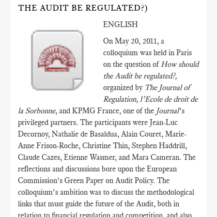
THE AUDIT BE REGULATED?)
ENGLISH
On May 20, 2011, a
colloquium was held in Paris
on the question of
How should
the Audit be regulated?,
organized by
The Journal of
Regulation
,
l’Ecole de droit de
la Sorbonne
, and KPMG France, one of the
Journal
’s
privileged partners. The participants were Jean-Luc
Decornoy, Nathalie de Basaldua, Alain Couret, Marie-
Anne Frison-Roche, Christine Thin, Stephen Haddrill,
Claude Cazes, Etienne Wasmer, and Mara Cameran. The
reflections and discussions bore upon the European
Commission’s Green Paper on Audit Policy. The
colloquium’s ambition was to discuss the methodological
links that must guide the future of the Audit, both in
relation to financial regulation and competition, and also