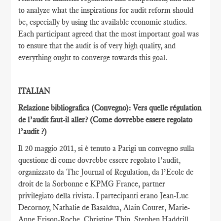
to analyze what the inspirations for audit reform should
be, especially by using the available economic studies.
Each participant agreed that the most important goal was
to ensure that the audit is of very high quality, and
everything ought to converge towards this goal.
ITALIAN
Relazione bibliografica (Convegno): Vers quelle régulation
de l’audit faut-il aller?
(Come dovrebbe essere regolato
l’audit ?)
Il 20 maggio 2011, si è tenuto a Parigi un convegno sulla
questione di come dovrebbe essere regolato l’audit,
organizzato da The Journal of Regulation, da l’Ecole de
droit de la Sorbonne e KPMG France, partner
privilegiato della rivista. I partecipanti erano Jean-Luc
Decornoy, Nathalie de Basaldua, Alain Couret, Marie-
Anne Frison-Roche, Christine Thin, Stephen Haddrill,