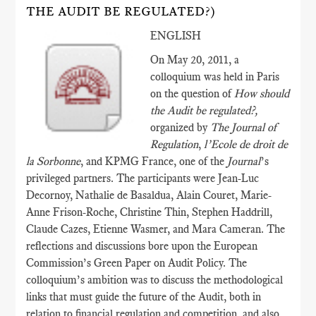
THE AUDIT BE REGULATED?)
ENGLISH
On May 20, 2011, a
colloquium was held in Paris
on the question of
How should
the Audit be regulated?,
organized by
The Journal of
Regulation
,
l’Ecole de droit de
la Sorbonne
, and KPMG France, one of the
Journal
’s
privileged partners. The participants were Jean-Luc
Decornoy, Nathalie de Basaldua, Alain Couret, Marie-
Anne Frison-Roche, Christine Thin, Stephen Haddrill,
Claude Cazes, Etienne Wasmer, and Mara Cameran. The
reflections and discussions bore upon the European
Commission’s Green Paper on Audit Policy. The
colloquium’s ambition was to discuss the methodological
links that must guide the future of the Audit, both in
relation to financial regulation and competition, and also