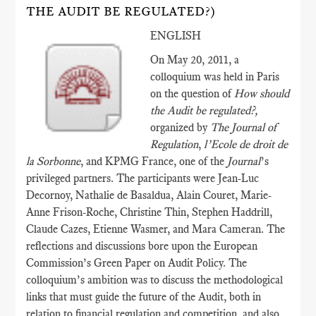
THE AUDIT BE REGULATED?)
ENGLISH
On May 20, 2011, a
colloquium was held in Paris
on the question of
How should
the Audit be regulated?,
organized by
The Journal of
Regulation
,
l’Ecole de droit de
la Sorbonne
, and KPMG France, one of the
Journal
’s
privileged partners. The participants were Jean-Luc
Decornoy, Nathalie de Basaldua, Alain Couret, Marie-
Anne Frison-Roche, Christine Thin, Stephen Haddrill,
Claude Cazes, Etienne Wasmer, and Mara Cameran. The
reflections and discussions bore upon the European
Commission’s Green Paper on Audit Policy. The
colloquium’s ambition was to discuss the methodological
links that must guide the future of the Audit, both in
relation to financial regulation and competition, and also