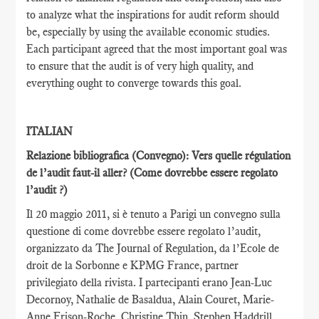
to analyze what the inspirations for audit reform should
be, especially by using the available economic studies.
Each participant agreed that the most important goal was
to ensure that the audit is of very high quality, and
everything ought to converge towards this goal.
ITALIAN
Relazione bibliografica (Convegno): Vers quelle régulation
de l’audit faut-il aller?
(Come dovrebbe essere regolato
l’audit ?)
Il 20 maggio 2011, si è tenuto a Parigi un convegno sulla
questione di come dovrebbe essere regolato l’audit,
organizzato da The Journal of Regulation, da l’Ecole de
droit de la Sorbonne e KPMG France, partner
privilegiato della rivista. I partecipanti erano Jean-Luc
Decornoy, Nathalie de Basaldua, Alain Couret, Marie-
Anne Frison-Roche, Christine Thin, Stephen Haddrill,