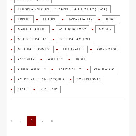
EUROPEAN SECURITIES MARKETS AUTHORITY (ESMA)
EXPERT
FUTURE
IMPARTIALITY
JUDGE
MARKET FAILURE
METHODOLOGY
MONEY
NET NEUTRALITY
NEUTRAL ACTION
NEUTRAL BUSINESS
NEUTRALITY
OXYMORON
PASSIVITY
POLITICS
PROFIT
PUBLIC POLICIES
RATIONALITY
REGULATOR
ROUSSEAU, JEAN-JACQUES
SOVEREIGNTY
STATE
STATE AID
«
←
1
→
»