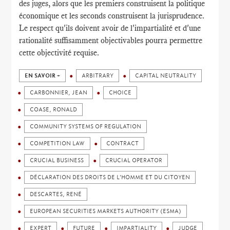
des juges, alors que les premiers construisent la politique
économique et les seconds construisent la jurisprudence.
Le respect qu'ils doivent avoir de l'impartialité et d'une
rationalité suffisamment objectivables pourra permettre
cette objectivité requise.
EN SAVOIR +
ARBITRARY
CAPITAL NEUTRALITY
CARBONNIER, JEAN
CHOICE
COASE, RONALD
COMMUNITY SYSTEMS OF REGULATION
COMPETITION LAW
CONTRACT
CRUCIAL BUSINESS
CRUCIAL OPERATOR
DÉCLARATION DES DROITS DE L'HOMME ET DU CITOYEN
DESCARTES, RENÉ
EUROPEAN SECURITIES MARKETS AUTHORITY (ESMA)
EXPERT
FUTURE
IMPARTIALITY
JUDGE