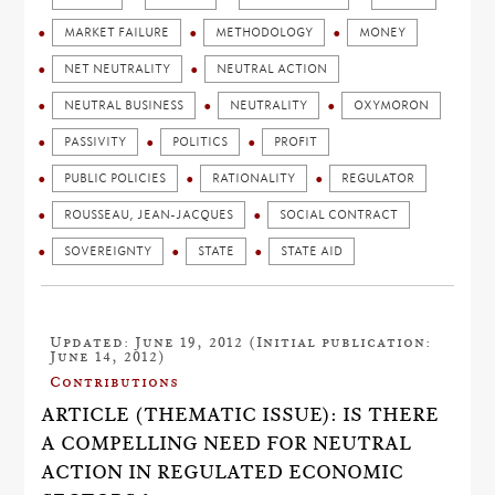
MARKET FAILURE
METHODOLOGY
MONEY
NET NEUTRALITY
NEUTRAL ACTION
NEUTRAL BUSINESS
NEUTRALITY
OXYMORON
PASSIVITY
POLITICS
PROFIT
PUBLIC POLICIES
RATIONALITY
REGULATOR
ROUSSEAU, JEAN-JACQUES
SOCIAL CONTRACT
SOVEREIGNTY
STATE
STATE AID
Updated: June 19, 2012 (Initial publication:
June 14, 2012)
Contributions
ARTICLE (THEMATIC ISSUE): IS THERE
A COMPELLING NEED FOR NEUTRAL
ACTION IN REGULATED ECONOMIC