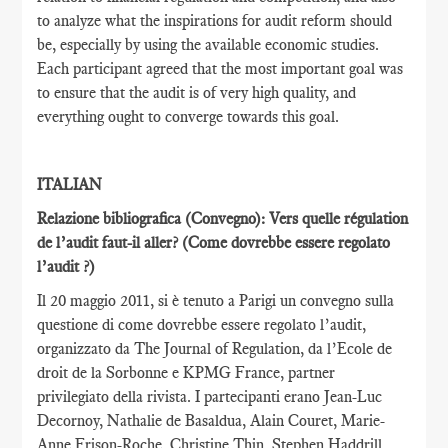
to analyze what the inspirations for audit reform should
be, especially by using the available economic studies.
Each participant agreed that the most important goal was
to ensure that the audit is of very high quality, and
everything ought to converge towards this goal.
ITALIAN
Relazione bibliografica (Convegno): Vers quelle régulation
de l’audit faut-il aller?
(Come dovrebbe essere regolato
l’audit ?)
Il 20 maggio 2011, si è tenuto a Parigi un convegno sulla
questione di come dovrebbe essere regolato l’audit,
organizzato da The Journal of Regulation, da l’Ecole de
droit de la Sorbonne e KPMG France, partner
privilegiato della rivista. I partecipanti erano Jean-Luc
Decornoy, Nathalie de Basaldua, Alain Couret, Marie-
Anne Frison-Roche, Christine Thin, Stephen Haddrill,