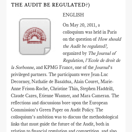
THE AUDIT BE REGULATED?)
ENGLISH
On May 20, 2011, a
colloquium was held in Paris
on the question of
How should
the Audit be regulated?,
organized by
The Journal of
Regulation
,
l’Ecole de droit de
la Sorbonne
, and KPMG France, one of the
Journal
’s
privileged partners. The participants were Jean-Luc
Decornoy, Nathalie de Basaldua, Alain Couret, Marie-
Anne Frison-Roche, Christine Thin, Stephen Haddrill,
Claude Cazes, Etienne Wasmer, and Mara Cameran. The
reflections and discussions bore upon the European
Commission’s Green Paper on Audit Policy. The
colloquium’s ambition was to discuss the methodological
links that must guide the future of the Audit, both in
relation to financial regulation and competition, and also