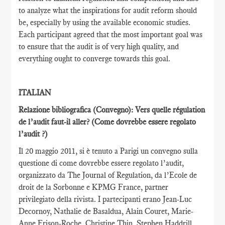
to analyze what the inspirations for audit reform should
be, especially by using the available economic studies.
Each participant agreed that the most important goal was
to ensure that the audit is of very high quality, and
everything ought to converge towards this goal.
ITALIAN
Relazione bibliografica (Convegno): Vers quelle régulation
de l’audit faut-il aller?
(Come dovrebbe essere regolato
l’audit ?)
Il 20 maggio 2011, si è tenuto a Parigi un convegno sulla
questione di come dovrebbe essere regolato l’audit,
organizzato da The Journal of Regulation, da l’Ecole de
droit de la Sorbonne e KPMG France, partner
privilegiato della rivista. I partecipanti erano Jean-Luc
Decornoy, Nathalie de Basaldua, Alain Couret, Marie-
Anne Frison-Roche, Christine Thin, Stephen Haddrill,