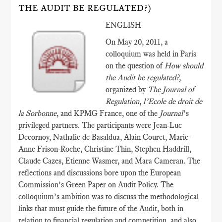
THE AUDIT BE REGULATED?)
ENGLISH
On May 20, 2011, a
colloquium was held in Paris
on the question of
How should
the Audit be regulated?,
organized by
The Journal of
Regulation
,
l’Ecole de droit de
la Sorbonne
, and KPMG France, one of the
Journal
’s
privileged partners. The participants were Jean-Luc
Decornoy, Nathalie de Basaldua, Alain Couret, Marie-
Anne Frison-Roche, Christine Thin, Stephen Haddrill,
Claude Cazes, Etienne Wasmer, and Mara Cameran. The
reflections and discussions bore upon the European
Commission’s Green Paper on Audit Policy. The
colloquium’s ambition was to discuss the methodological
links that must guide the future of the Audit, both in
relation to financial regulation and competition, and also