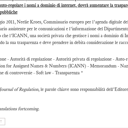
auto-regolare i nomi a dominio di internet, dovrà aumentare la traspar
 pubbliche
gio 2011, Neelie Kroes, Commissario europeo per l’agenda digitale de
io assistente per le comunicazioni e l’informazione del Dipartiment
o che l’ICANN, una società privata che gestisce i nomi a dominio di In
do la sua trasparenza e deve prendere in debita considerazione le racc
one - Autorità di regolazione - Autorità privata di regolazione - Auto
ion for Assigned Names & Numbers (ICANN) - Memorandum - Nazion
ne di controversie - Soft law - Transparenza *
Journal of Regulation
, le parole chiave sono responsabilità dell’Editor
anslations fortcoming.
T