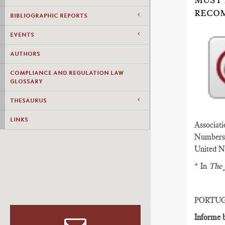
MUST 
RECO
BIBLIOGRAPHIC REPORTS
EVENTS
AUTHORS
COMPLIANCE AND REGULATION LAW
GLOSSARY
THESAURUS
LINKS
Associati
Numbers (
United N
* In
The 
PORTU
Informe b