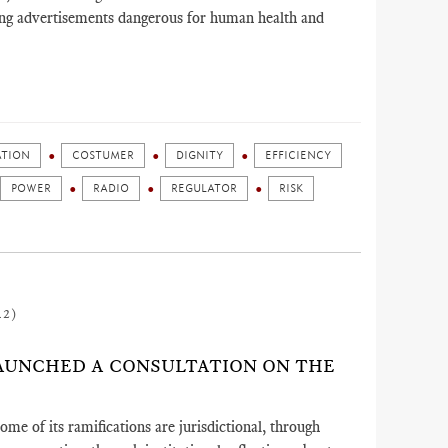
ing advertisements dangerous for human health and
ATION
COSTUMER
DIGNITY
EFFICIENCY
POWER
RADIO
REGULATOR
RISK
12)
LAUNCHED A CONSULTATION ON THE
ome of its ramifications are jurisdictional, through