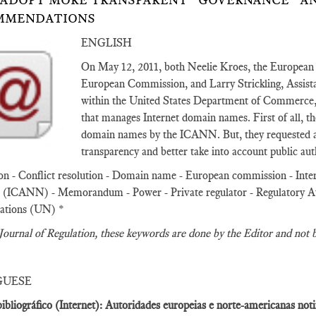
ADOPT MORE TRANSPARENT “GOVERNANCE” AN
MMENDATIONS
ENGLISH
On May 12, 2011, both Neelie Kroes, the European 
European Commission, and Larry Strickling, Assis
within the United States Department of Commerce, s
that manages Internet domain names. First of all, the
domain names by the ICANN. But, they requested a 
transparency and better take into account public au
on - Conflict resolution - Domain name - European commission - Inte
ICANN) - Memorandum - Power - Private regulator - Regulatory Autho
ations (UN) *
Journal of Regulation
, these keywords are done by the Editor and not 
GUESE
ibliográfico (Internet): Autoridades europeias e norte-americanas n