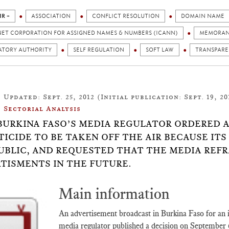
IR +
ASSOCIATION
CONFLICT RESOLUTION
DOMAIN NAME
NET CORPORATION FOR ASSIGNED NAMES & NUMBERS (ICANN)
MEMORA
ATORY AUTHORITY
SELF REGULATION
SOFT LAW
TRANSPAR
Updated: Sept. 25, 2012 (Initial publication: Sept. 19, 20
Sectorial Analysis
5: BURKINA FASO’S MEDIA REGULATOR ORDERED
TICIDE TO BE TAKEN OFF THE AIR BECAUSE IT
UBLIC, AND REQUESTED THAT THE MEDIA REF
TISMENTS IN THE FUTURE.
Main information
An advertisement broadcast in Burkina Faso for an in
media regulator published a decision on September 6,