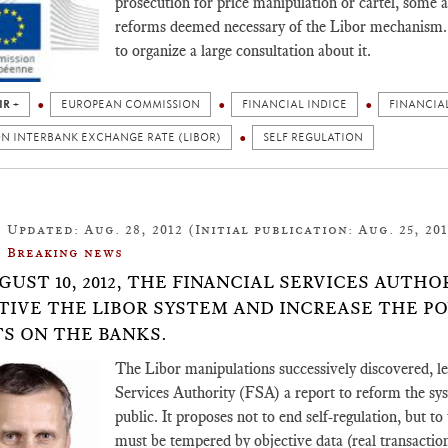
prosecution for price manipulation or cartel, some a
reforms deemed necessary of the Libor mechanism. 
to organize a large consultation about it.
IR +
EUROPEAN COMMISSION
FINANCIAL INDICE
FINANCIAL
N INTERBANK EXCHANGE RATE (LIBOR)
SELF REGULATION
Updated: Aug. 28, 2012 (Initial publication: Aug. 25, 201
Breaking news
GUST 10, 2012, THE FINANCIAL SERVICES AUTH
TIVE THE LIBOR SYSTEM AND INCREASE THE P
S ON THE BANKS.
The Libor manipulations successively discovered, le
Services Authority (FSA) a report to reform the sy
public. It proposes not to end self-regulation, but to
must be tempered by objective data (real transaction