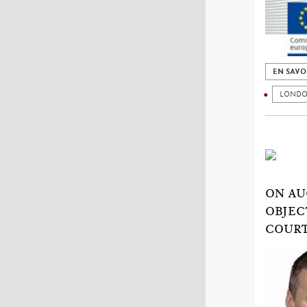
EN SAVO
LONDO
ON AU
OBJEC
COURT