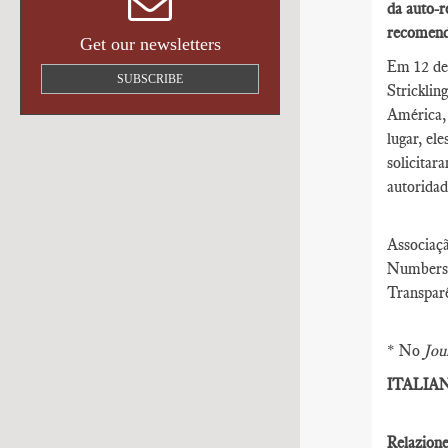
da auto-r
recomenda
Get our newsletters
Em 12 de 
SUBSCRIBE
Strickli
América,
lugar, el
solicita
autoridad
Associaç
Numbers 
Transpar
* No
Jou
ITALIA
Relazione