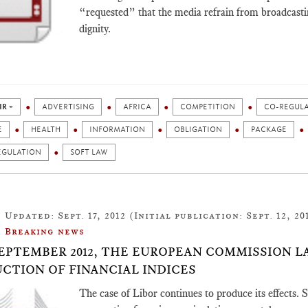
“requested” that the media refrain from broadcast
dignity.
IR +
ADVERTISING
AFRICA
COMPETITION
CO-REGUL
E
HEALTH
INFORMATION
OBLIGATION
PACKAGE
EGULATION
SOFT LAW
Updated: Sept. 17, 2012 (Initial publication: Sept. 12, 20
Breaking news
SEPTEMBER 2012, THE EUROPEAN COMMISSION 
CTION OF FINANCIAL INDICES
The case of Libor continues to produce its effects. S