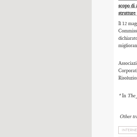
scopo di 
strutture
Il 12 mag
Commissar
dichiarat
miglioran
Associazi
Corporat
Risoluzio
*
In
The 
Other tr
INTERNE