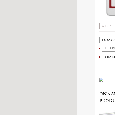
MEDIA
EN SAVO
FUTUR
SELF R
ON 5 
PRODU