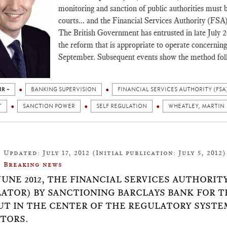
monitoring and sanction of public authorities must 
courts... and the Financial Services Authority (FSA
The British Government has entrusted in late July 
the reform that is appropriate to operate concerning
September. Subsequent events show the method fol
IR +
BANKING SUPERVISION
FINANCIAL SERVICES AUTHORITY (FSA
T
SANCTION POWER
SELF REGULATION
WHEATLEY, MARTIN
Updated: July 17, 2012 (Initial publication: July 5, 2012)
Breaking news
 JUNE 2012, THE FINANCIAL SERVICES AUTHORIT
ATOR) BY SANCTIONING BARCLAYS BANK FOR T
UT IN THE CENTER OF THE REGULATORY SYSTEM
TORS.