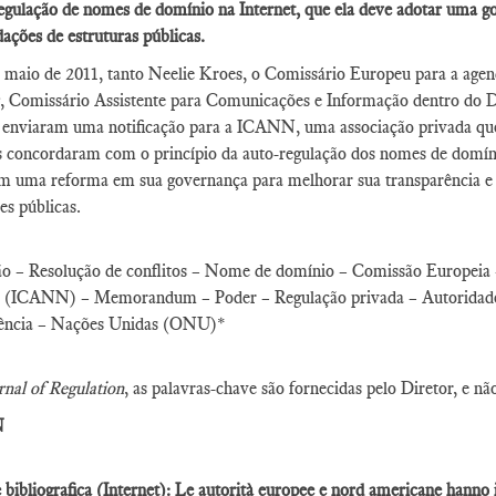
egulação de nomes de domínio na Internet, que ela deve adotar uma g
ções de estruturas públicas.
maio de 2011, tanto Neelie Kroes, o Comissário Europeu para a agen
ng, Comissário Assistente para Comunicações e Informação dentro do
 enviaram uma notificação para a ICANN, uma associação privada que
es concordaram com o princípio da auto-regulação dos nomes de domín
ram uma reforma em sua governança para melhorar sua transparência 
es públicas.
ão – Resolução de conflitos – Nome de domínio – Comissão Europeia –
(ICANN) – Memorandum – Poder – Regulação privada – Autoridade d
ência – Nações Unidas (ONU)*
rnal of Regulation
, as palavras-chave são fornecidas pelo Diretor, e nã
N
 bibliografica (Internet): Le autorità europee e nord americane hanno