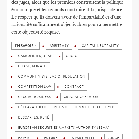
des juges, alors que les premiers construisent la politique
économique et les seconds construisent la jurisprudence.
Le respect qu'ils doivent avoir de l'impartialité et d'une
rationalité suffisamment objectivables pourra permettre
cette objectivité requise.
EN SAVOIR +
ARBITRARY
CAPITAL NEUTRALITY
CARBONNIER, JEAN
CHOICE
COASE, RONALD
COMMUNITY SYSTEMS OF REGULATION
COMPETITION LAW
CONTRACT
CRUCIAL BUSINESS
CRUCIAL OPERATOR
DÉCLARATION DES DROITS DE L'HOMME ET DU CITOYEN
DESCARTES, RENÉ
EUROPEAN SECURITIES MARKETS AUTHORITY (ESMA)
EXPERT
FUTURE
IMPARTIALITY
JUDGE