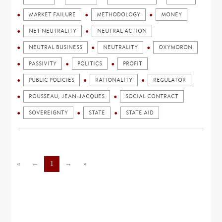
MARKET FAILURE
METHODOLOGY
MONEY
NET NEUTRALITY
NEUTRAL ACTION
NEUTRAL BUSINESS
NEUTRALITY
OXYMORON
PASSIVITY
POLITICS
PROFIT
PUBLIC POLICIES
RATIONALITY
REGULATOR
ROUSSEAU, JEAN-JACQUES
SOCIAL CONTRACT
SOVEREIGNTY
STATE
STATE AID
«
←
1
→
»