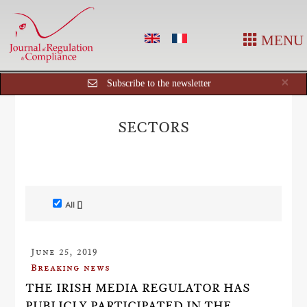
MENU
Cl
×
Subscribe to the newsletter
SECTORS
All []
June 25, 2019
Breaking news
THE IRISH MEDIA REGULATOR HAS
PUBLICLY PARTICIPATED IN THE