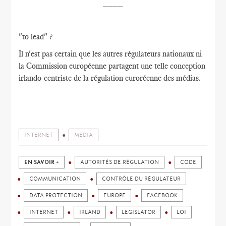
____
"to lead" ?
Il n'est pas certain que les autres régulateurs nationaux ni
la Commission européenne partagent une telle conception
irlando-centriste de la régulation euroréenne des médias.
INTERNET
MEDIA
EN SAVOIR +
AUTORITÉS DE RÉGULATION
CODE
COMMUNICATION
CONTRÔLE DU RÉGULATEUR
DATA PROTECTION
EUROPE
FACEBOOK
INTERNET
IRLAND
LEGISLATOR
LOI