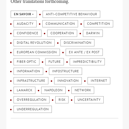
Other translations forthcoming.
EN SAVOIR +
ANTI-COMPETITIVE BEHAVIOUR
AUDACITY
COMMUNICATION
COMPETITION
CONFIDENCE
COOPERATION
DARWIN
DIGITAL REVOLUTION
DISCRIMINATION
EUROPEAN COMMISSION
EX ANTE / EX POST
FIBER OPTIC
FUTURE
IMPREDICTIBILITY
INFORMATION
INFOSTRUCTURE
INFRASTRUCTURE
INNOVATION
INTERNET
LAMARCK
NAPOLEON
NETWORK
OVERREGULATION
RISK
UNCERTAINTY
UNDERREGULATION