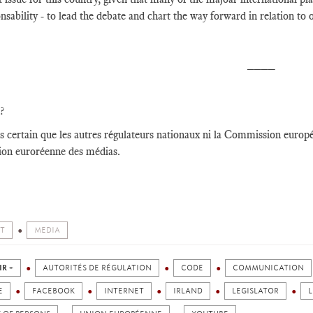
nsability - to lead the debate and chart the way forward in relation to 
____
?
pas certain que les autres régulateurs nationaux ni la Commission europ
tion euroréenne des médias.
T
MEDIA
IR +
AUTORITÉS DE RÉGULATION
CODE
COMMUNICATION
E
FACEBOOK
INTERNET
IRLAND
LEGISLATOR
L