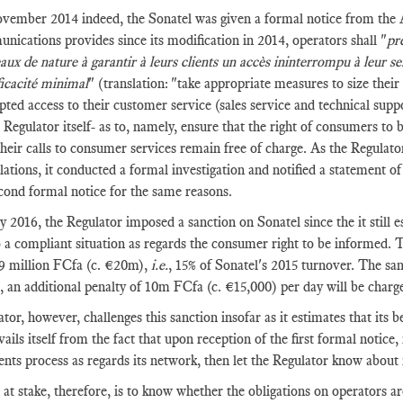
ember 2014 indeed, the Sonatel was given a formal notice from the A
nications provides since its modification in 2014, operators shall "
pr
eaux de nature à garantir à leurs clients un accès ininterrompu à leur 
ficacité minimal
" (translation: "take appropriate measures to size thei
pted access to their customer service (sales service and technical sup
e Regulator itself- as to, namely, ensure that the right of consumers to 
their calls to consumer services remain free of charge. As the Regulat
lations, it conducted a formal investigation and notified a statement o
cond formal notice for the same reasons.
y 2016, the Regulator imposed a sanction on Sonatel since the it still e
o a compliant situation as regards the consumer right to be informed. T
59 million FCfa (c. €20m),
i.e.
, 15% of Sonatel's 2015 turnover. The san
t, an additional penalty of 10m FCfa (c. €15,000) per day will be charg
tor, however, challenges this sanction insofar as it estimates that its 
vails itself from the fact that upon reception of the first formal notice
nts process as regards its network, then let the Regulator know about it
 at stake, therefore, is to know whether the obligations on operators a