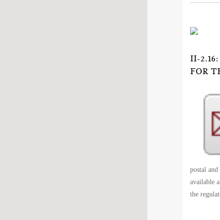
II-2.
FOR T
postal and
available 
the regula