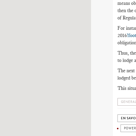
means obl
then the 
of Regula
For insta
2016
!foo
obligatio
Thus, the
to lodge 
The next 
lodged be
This situ
GENERAL
EN SAVO
POWER