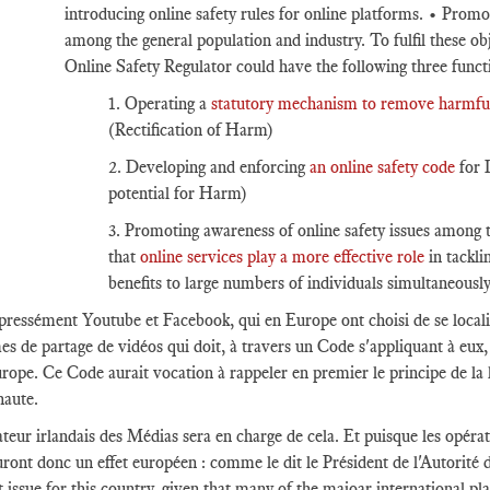
introducing online safety rules for online platforms. • Promot
among the general population and industry. To fulfil these obj
Online Safety Regulator could have the following three funct
1. Operating a
statutory mechanism to remove harmful
(Rectification of Harm)
2. Developing and enforcing
an online safety code
for I
potential for Harm)
3. Promoting awareness of online safety issues among 
that
online services play a more effective role
in tackli
benefits to large numbers of individuals simultaneously
pressément Youtube et Facebook, qui en Europe ont choisi de se locali
es de partage de vidéos qui doit, à travers un Code s'appliquant à eux, 
urope. Ce Code aurait vocation à rappeler en premier le principe de la l
naute.
teur irlandais des Médias sera en charge de cela. Et puisque les opérate
uront donc un effet européen : comme le dit le Président de l'Autorité d
 issue for this country, given that many of the majoar international pl