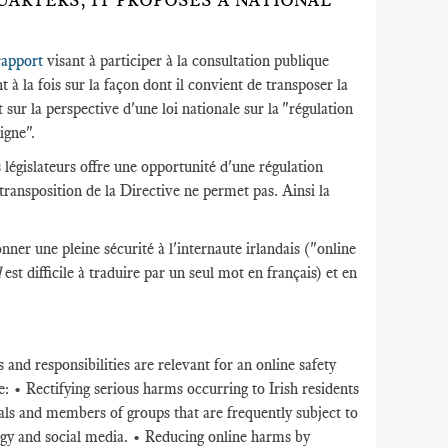
ARTERS, IT PROPOSES A NATIONAL
 rapport
visant à participer à la consultation publique
à la fois sur la façon dont il convient de transposer la
 sur la perspective d'une loi nationale sur la "régulation
igne".
législateurs offre une opportunité d'une régulation
 transposition de la Directive ne permet pas. Ainsi la
nner une pleine sécurité à l'internaute irlandais ("online
l
est difficile à traduire par un seul mot en français) et en
 and responsibilities are relevant for an online safety
: • Rectifying serious harms occurring to Irish residents
uals and members of groups that are frequently subject to
logy and social media. • Reducing online harms by