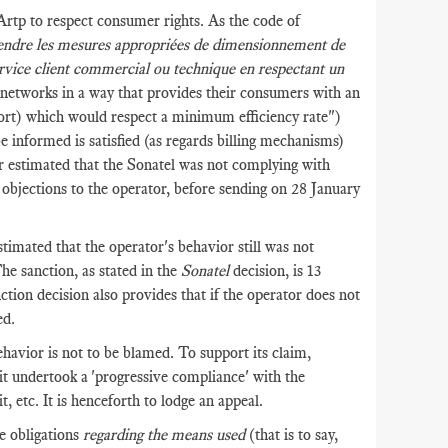
rtp to respect consumer rights. As the code of
endre les mesures appropriées de dimensionnement de
service client commercial ou technique en respectant un
r networks in a way that provides their consumers with an
port) which would respect a minimum efficiency rate")
be informed is satisfied (as regards billing mechanisms)
or estimated that the Sonatel was not complying with
f objections to the operator, before sending on 28 January
stimated that the operator's behavior still was not
he sanction, as stated in the
Sonatel
decision, is 13
ction decision also provides that if the operator does not
ed.
behavior is not to be blamed. To support its claim,
, it undertook a 'progressive compliance' with the
, etc. It is henceforth to lodge an appeal.
re obligations
regarding the means used
(that is to say,