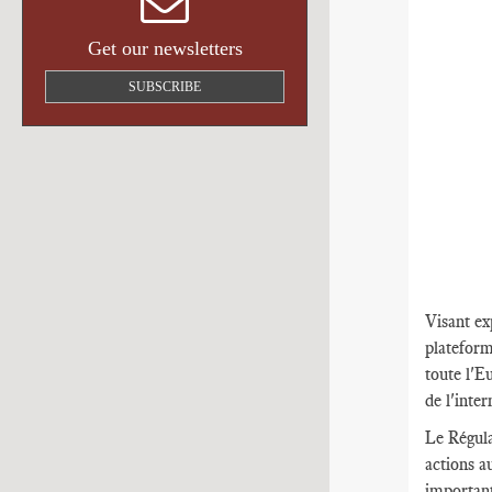
Get our newsletters
SUBSCRIBE
Visant ex
plateform
toute l'E
de l'inter
Le Régula
actions a
important