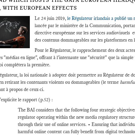
ND WHICH HOSTS THE GAFA EUROPEAN HEADQU
, WITH EUROPEAN EFFECTS
Le 24 juin 2019,
le Régulateur irlandais a publié un
lancée par le ministère de la Communication, portant 
directive européenne sur les services audiovisuels et
des contenus dommageables sur les plateformes en l
Pour le Régulateur, le rapprochement des deux actes 
es "médias en ligne", offrant à l'internaute une "sécurité" que la simple
oi complétera la première.
égulateur, la loi nationale à adopter doit permettre au Régulateur de do
 en retirant les contenants violents ou dommageables (le terme
harmfu
sant à propos de ceux-ci.
xplicite le rapport (p.52) :
The BAI considers that the following four strategic objectives
regulator operating within the new media regulatory structure
through their use of online services. • Ensuring that individ
harmful online content can fully benefit from digital techno