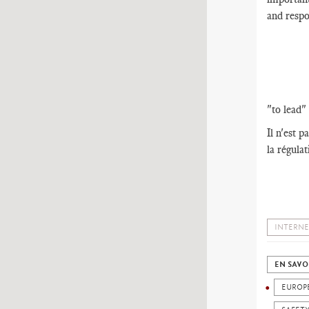
and respo
"to lead" 
Il n'est 
la régula
INTERNE
EN SAVO
EUROP