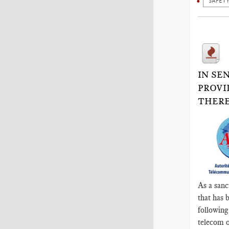
SAFETY
IN SE
PROVI
THERE
As a sanc
that has 
following
telecom o