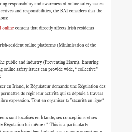
ing responsibility and awareness of online safety issues
ectives and responsibilities, the BAI considers that the
ions:
 online
content that directly affects Irish residents
rish-resident online platforms (Minimisation of the
the public and industry (Preventing Harm). Ensuring
ng online safety issues can provide wide, “collective”
.
ser en Irland, le Régulateur demande une Régulation des
permettre de régir leur activité qui se déploie à travers
ibre expression. Tout en organiser la "sécurité en ligne"
urs sont localisés en Irlande, ses conceptions et ses
e Régulation lui-même : " This is a particularly
atforms are based her. Ireland has a unique opportunity -