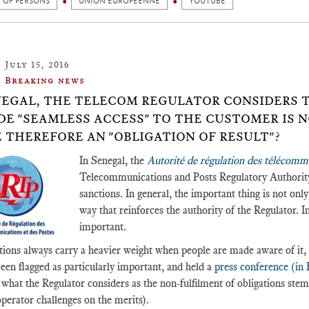
 OF PERSONS
UNION EUROPÉENNE
YOUTUBE
July 15, 2016
Breaking news
NEGAL, THE TELECOM REGULATOR CONSIDERS T
DE "SEAMLESS ACCESS" TO THE CUSTOMER IS N
 THEREFORE AN "OBLIGATION OF RESULT"?
In Senegal, the
Autorité de régulation des télécommu
Telecommunications and Posts Regulatory Authority) 
sanctions. In general, the important thing is not only
way that reinforces the authority of the Regulator. I
important.
tions always carry a heavier weight when people are made aware of it, 
been flagged as particularly important, and held a
press conference (in
 what the Regulator considers as the non-fulfilment of obligations ste
perator challenges on the merits).