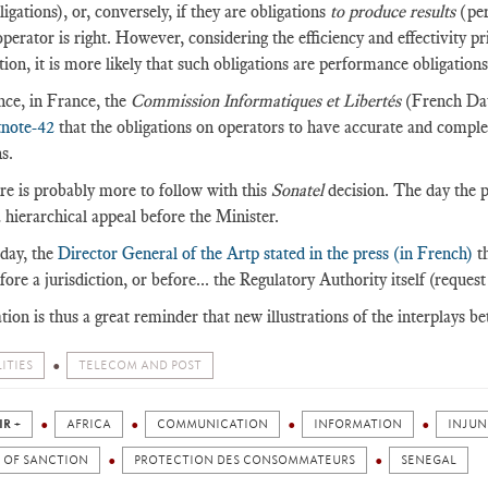
igations), or, conversely, if they are obligations
to produce results
(per
operator is right. However, considering the efficiency and effectivity pri
tion, it is more likely that such obligations are performance obligation
nce, in France, the
Commission Informatiques et Libertés
(French Dat
tnote-42
that the obligations on operators to have accurate and compl
ns.
re is probably more to follow with this
Sonatel
decision. The day the p
a hierarchical appeal before the Minister.
day, the
Director General of the Artp stated in the press (in French)
th
fore a jurisdiction, or before... the Regulatory Authority itself (request
ation is thus a great reminder that new illustrations of the interplays 
ITIES
TELECOM AND POST
IR +
AFRICA
COMMUNICATION
INFORMATION
INJUN
 OF SANCTION
PROTECTION DES CONSOMMATEURS
SENEGAL