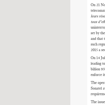
On 21 Nov
telecommu
leurs rés
taux d’ef
uninterru
set by th
and that 
such regu
2015 a se
On 14 Jul
leading t
billion 9
enforce i
The opera
Sonatel a
requireme
The issue