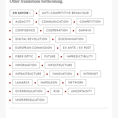
Other translations forthcoming.
EN SAVOIR +
ANTI-COMPETITIVE BEHAVIOUR
AUDACITY
COMMUNICATION
COMPETITION
CONFIDENCE
COOPERATION
DARWIN
DIGITAL REVOLUTION
DISCRIMINATION
EUROPEAN COMMISSION
EX ANTE / EX POST
FIBER OPTIC
FUTURE
IMPREDICTIBILITY
INFORMATION
INFOSTRUCTURE
INFRASTRUCTURE
INNOVATION
INTERNET
LAMARCK
NAPOLEON
NETWORK
OVERREGULATION
RISK
UNCERTAINTY
UNDERREGULATION