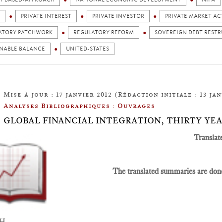
PRIVATE INTEREST
PRIVATE INVESTOR
PRIVATE MARKET A
ATORY PATCHWORK
REGULATORY REFORM
SOVEREIGN DEBT REST
INABLE BALANCE
UNITED-STATES
Mise à jour : 17 janvier 2012 (Rédaction initiale : 13 jan
Analyses Bibliographiques : Ouvrages
.10: GLOBAL FINANCIAL INTEGRATION, THIRTY Y
Translat
The translated summaries are done
SH