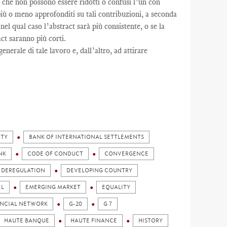
ne che non possono essere ridotti o confusi l’un con
no più o meno approfonditi su tali contribuzioni, a seconda
 nel qual caso l’abstract sarà più consistente, o se la
ct saranno più corti.
nerale di tale lavoro e, dall’altro, ad attirare
ITY
BANK OF INTERNATIONAL SETTLEMENTS
NK
CODE OF CONDUCT
CONVERGENCE
DEREGULATION
DEVELOPING COUNTRY
EL
EMERGING MARKET
EQUALITY
ANCIAL NETWORK
G-20
G 7
HAUTE BANQUE
HAUTE FINANCE
HISTORY