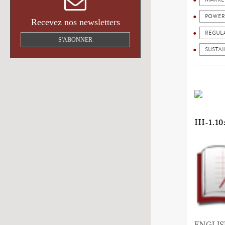
POWER
Recevez nos newsletters
REGUL
S'ABONNER
SUSTA
III-1
ENGLI