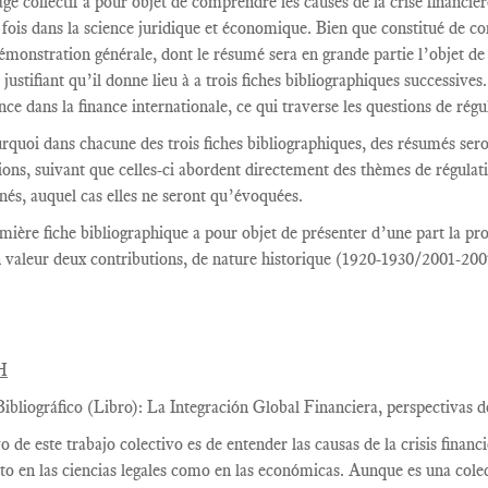
ge collectif a pour objet de comprendre les causes de la crise financiè
a fois dans la science juridique et économique. Bien que constitué de co
émonstration générale, dont le résumé sera en grande partie l’objet de
 justifiant qu’il donne lieu à a trois fiches bibliographiques successives
ce dans la finance internationale, ce qui traverse les questions de régul
rquoi dans chacune des trois fiches bibliographiques, des résumés se
ions, suivant que celles-ci abordent directement des thèmes de régulati
gnés, auquel cas elles ne seront qu’évoquées.
mière fiche bibliographique a pour objet de présenter d’une part la pr
 valeur deux contributions, de nature historique (1920-1930/2001-200
H
ibliográfico (Libro): La Integración Global Financiera, perspectivas de
vo de este trabajo colectivo es de entender las causas de la crisis fina
to en las ciencias legales como en las económicas. Aunque es una colec