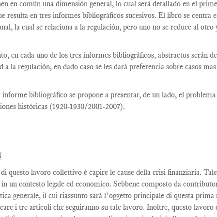
nen en común una dimensión general, lo cual será detallado en el primer 
ue resulta en tres informes bibliográficos sucesivos. El libro se centra 
onal, la cual se relaciona a la regulación, pero uno no se reduce al otro 
nto, en cada uno de los tres informes bibliográficos, abstractos serán 
ad a la regulación, en dado caso se les dará preferencia sobre casos m
 informe bibliográfico se propone a presentar, de un lado, el problema g
iones históricas (1920-1930/2001-2007).
N
di questo lavoro collettivo è capire le cause della crisi finanziaria. Ta
 in un contesto legale ed economico. Sebbene composto da contributori 
ica generale, il cui riassunto sarà l’oggetto principale di questa prima 
icare i tre articoli che seguiranno su tale lavoro. Inoltre, questo lavoro