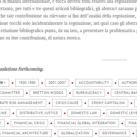
a di finanza internazionale, e tocca diversi temi relativi alla regolazio
ertanto, per tutti e tre questi articoli bibliografici, gli abstract saran
che tale contribuzione sia rilevante ai fini dell’analisi della regolazione,
ione tocchi solo incidentalmente la regolazione, nel qual caso gli abstra
relazione bibliografica punta, da un lato, a presentare la problematica ge
one su due contribuzioni, di natura storica.
.....................
nslations forthcoming.
IR +
1920-1930
2001-2007
ACCOUNTABILITY
AUTHOR
 COMMITTEE
BRETTON WOODS
BUREAUCRACY
CENTRAL BA
RATE RISK MANAGEMENT
CRISIS CAUSE
CRONY CAPITALISM
LINE
DISTRIBUTIVE JUSTICE
DOMESTIC LAW
DOMESTIC LEV
E
FINANCIAL CRISIS
FINANCIAL GLOBAL INTEGRATION
FIN
L FINANCIAL ARCHITECTURE
GLOBALIZATION
GOVERNANCE