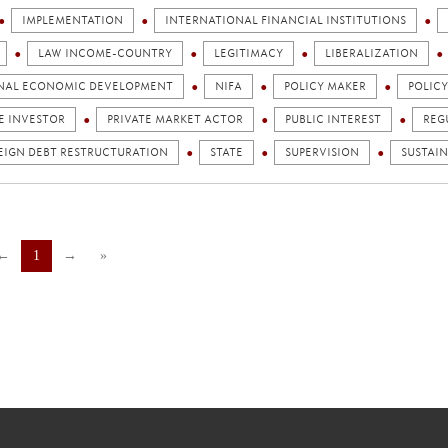
IMPLEMENTATION
INTERNATIONAL FINANCIAL INSTITUTIONS
LAW INCOME-COUNTRY
LEGITIMACY
LIBERALIZATION
NAL ECONOMIC DEVELOPMENT
NIFA
POLICY MAKER
POLIC
E INVESTOR
PRIVATE MARKET ACTOR
PUBLIC INTEREST
REG
EIGN DEBT RESTRUCTURATION
STATE
SUPERVISION
SUSTAI
←
1
→
»