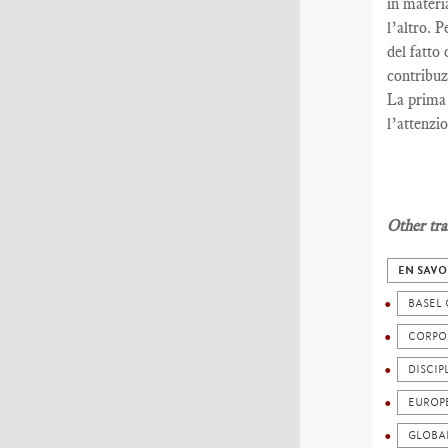
in materi
l’altro. P
del fatto 
contribuz
La prima 
l’attenzi
Other tra
EN SAVO
BASEL
CORPO
DISCIP
EUROP
GLOBA