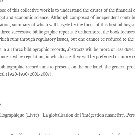
se of this collective work is to understand the causes of the financial 
egal and economic science. Although composed of independent contribut
tion, summary of which will largely be the focus of this first bibliogra
n three successive bibliographic reports. Furthermore, the book focuses 
which runs through regulatory issues, but one cannot be reduced to the 
 in all three bibliographic records, abstracts will be more or less dev
concerned by regulation, in which case they will be preferred or more r
bibliographic record
aims
to present,
on the one hand
,
the general pr
cal
(
1920-1930/2001-2007
).
H
liographique (Livre) : La globalisation de l’intégration financière. Pers