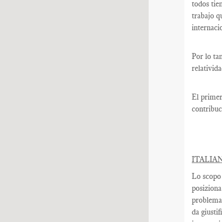
todos tie
trabajo q
internaci
Por lo ta
relativid
El primer
contribuc
ITALIA
Lo scopo 
posiziona
problemat
da giustif