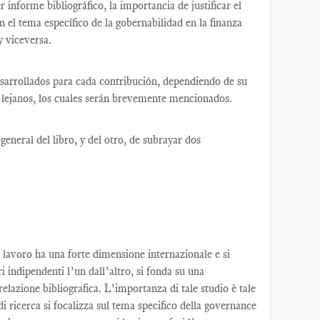
informe bibliográfico, la importancia de justificar el
en el tema específico de la gobernabilidad en la finanza
y viceversa.
desarrollados para cada contribución, dependiendo de su
as lejanos, los cuales serán brevemente mencionados.
eneral del libro, y del otro, de subrayar dos
le lavoro ha una forte dimensione internazionale e si
indipendenti l’un dall’altro, si fonda su una
relazione bibliografica. L’importanza di tale studio è tale
 di ricerca si focalizza sul tema specifico della governance