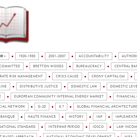
IR +
1920-1930
2001-2007
ACCOUNTABILITY
AUTHOR
 COMMITTEE
BRETTON WOODS
BUREAUCRACY
CENTRAL BA
RATE RISK MANAGEMENT
CRISIS CAUSE
CRONY CAPITALISM
LINE
DISTRIBUTIVE JUSTICE
DOMESTIC LAW
DOMESTIC LEV
E
EUROPEAN COMMUNITY INTERNAL ENERGY MARKET
FINANCIAL 
CIAL NETWORK
G-20
G 7
GLOBAL FINANCIAL ARCHITECTUR
 BANQUE
HAUTE FINANCE
HISTORY
IMF
IMPLEMENT
NATIONAL STANDARD
INTERWAR PERIOD
IOSCO
LAW INCOM
T BASED-APPROACH
NATIONAL ECONOMIC DEVELOPMENT
NIFA