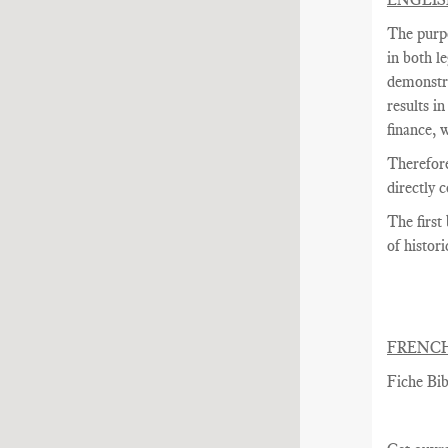
The purpo
in both l
demonstra
results i
finance, 
Therefore
directly 
The
first
of histori
FRENC
Fiche Bib