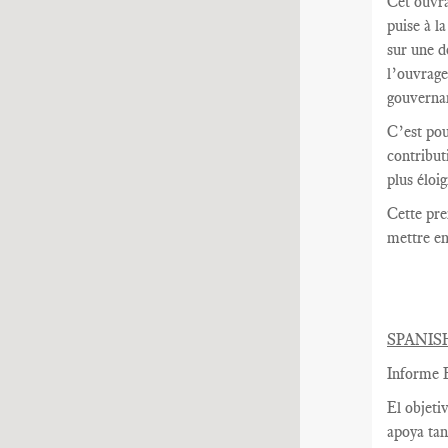
Cet ouvra
puise à l
sur une d
l’ouvrage
gouvernan
C’est pou
contribut
plus éloi
Cette pre
mettre en
SPANIS
Informe B
El objeti
apoya tan