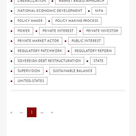
LIBERALIZATION
MARKET BASED-APPROACH
NATIONAL ECONOMIC DEVELOPMENT
NIFA
POLICY MAKER
POLICY MAKING PROCESS
POWER
PRIVATE INTEREST
PRIVATE INVESTOR
PRIVATE MARKET ACTOR
PUBLIC INTEREST
REGULATORY PATCHWORK
REGULATORY REFORM
SOVEREIGN DEBT RESTRUCTURATION
STATE
SUPERVISION
SUSTAINABLE BALANCE
UNITED-STATES
«
←
1
→
»