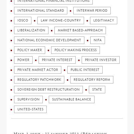
INTERNATIONAL FINANCIAL INSTITUTIONS
INTERNATIONAL STANDARD
INTERWAR PERIOD
IOSCO
LAW INCOME-COUNTRY
LEGITIMACY
LIBERALIZATION
MARKET BASED-APPROACH
NATIONAL ECONOMIC DEVELOPMENT
NIFA
POLICY MAKER
POLICY MAKING PROCESS
POWER
PRIVATE INTEREST
PRIVATE INVESTOR
PRIVATE MARKET ACTOR
PUBLIC INTEREST
REGULATORY PATCHWORK
REGULATORY REFORM
SOVEREIGN DEBT RESTRUCTURATION
STATE
SUPERVISION
SUSTAINABLE BALANCE
UNITED-STATES
Mise à jour : 17 janvier 2012 (Rédaction