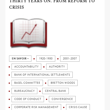
THIRTY YEARS ON. FROM REFORM TO
CRISIS
EN SAVOIR +
1920-1930
2001-2007
ACCOUNTABILITY
AUTHORITY
BANK OF INTERNATIONAL SETTLEMENTS
BASEL COMMITTEE
BRETTON WOODS
BUREAUCRACY
CENTRAL BANK
CODE OF CONDUCT
CONVERGENCE
CORPORATE RISK MANAGEMENT
CRISIS CAUSE