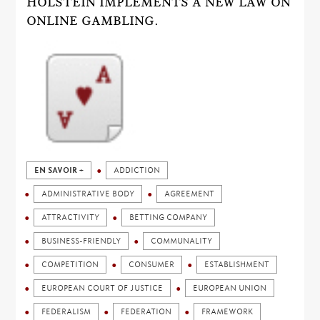
HOLSTEIN IMPLEMENTS A NEW LAW ON
ONLINE GAMBLING.
EN SAVOIR +
ADDICTION
ADMINISTRATIVE BODY
AGREEMENT
ATTRACTIVITY
BETTING COMPANY
BUSINESS-FRIENDLY
COMMUNALITY
COMPETITION
CONSUMER
ESTABLISHMENT
EUROPEAN COURT OF JUSTICE
EUROPEAN UNION
FEDERALISM
FEDERATION
FRAMEWORK