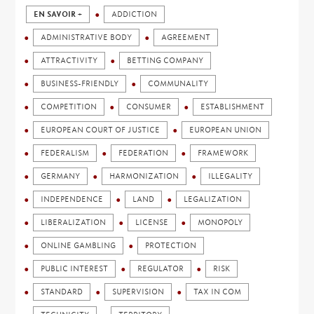
EN SAVOIR +
ADDICTION
ADMINISTRATIVE BODY
AGREEMENT
ATTRACTIVITY
BETTING COMPANY
BUSINESS-FRIENDLY
COMMUNALITY
COMPETITION
CONSUMER
ESTABLISHMENT
EUROPEAN COURT OF JUSTICE
EUROPEAN UNION
FEDERALISM
FEDERATION
FRAMEWORK
GERMANY
HARMONIZATION
ILLEGALITY
INDEPENDENCE
LAND
LEGALIZATION
LIBERALIZATION
LICENSE
MONOPOLY
ONLINE GAMBLING
PROTECTION
PUBLIC INTEREST
REGULATOR
RISK
STANDARD
SUPERVISION
TAX IN COM