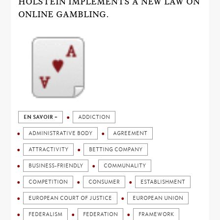
HOLSTEIN IMPLEMENTS A NEW LAW ON
ONLINE GAMBLING.
EN SAVOIR +
ADDICTION
ADMINISTRATIVE BODY
AGREEMENT
ATTRACTIVITY
BETTING COMPANY
BUSINESS-FRIENDLY
COMMUNALITY
COMPETITION
CONSUMER
ESTABLISHMENT
EUROPEAN COURT OF JUSTICE
EUROPEAN UNION
FEDERALISM
FEDERATION
FRAMEWORK