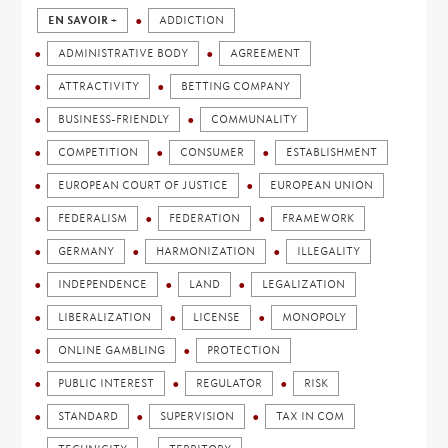
EN SAVOIR +
ADDICTION
ADMINISTRATIVE BODY
AGREEMENT
ATTRACTIVITY
BETTING COMPANY
BUSINESS-FRIENDLY
COMMUNALITY
COMPETITION
CONSUMER
ESTABLISHMENT
EUROPEAN COURT OF JUSTICE
EUROPEAN UNION
FEDERALISM
FEDERATION
FRAMEWORK
GERMANY
HARMONIZATION
ILLEGALITY
INDEPENDENCE
LAND
LEGALIZATION
LIBERALIZATION
LICENSE
MONOPOLY
ONLINE GAMBLING
PROTECTION
PUBLIC INTEREST
REGULATOR
RISK
STANDARD
SUPERVISION
TAX IN COM