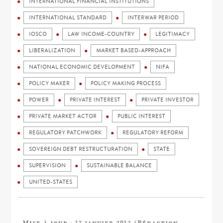
INTERNATIONAL FINANCIAL INSTITUTIONS
INTERNATIONAL STANDARD
INTERWAR PERIOD
IOSCO
LAW INCOME-COUNTRY
LEGITIMACY
LIBERALIZATION
MARKET BASED-APPROACH
NATIONAL ECONOMIC DEVELOPMENT
NIFA
POLICY MAKER
POLICY MAKING PROCESS
POWER
PRIVATE INTEREST
PRIVATE INVESTOR
PRIVATE MARKET ACTOR
PUBLIC INTEREST
REGULATORY PATCHWORK
REGULATORY REFORM
SOVEREIGN DEBT RESTRUCTURATION
STATE
SUPERVISION
SUSTAINABLE BALANCE
UNITED-STATES
Mise à jour : 17 janvier 2012 (Rédaction