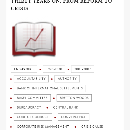
THIRTY YEARS ON. FROM REFORM TO
CRISIS
EN SAVOIR +
1920-1930
2001-2007
ACCOUNTABILITY
AUTHORITY
BANK OF INTERNATIONAL SETTLEMENTS
BASEL COMMITTEE
BRETTON WOODS
BUREAUCRACY
CENTRAL BANK
CODE OF CONDUCT
CONVERGENCE
CORPORATE RISK MANAGEMENT
CRISIS CAUSE