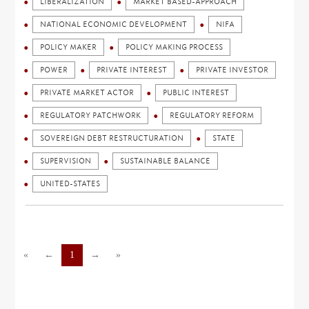
LIBERALIZATION
MARKET BASED-APPROACH
NATIONAL ECONOMIC DEVELOPMENT
NIFA
POLICY MAKER
POLICY MAKING PROCESS
POWER
PRIVATE INTEREST
PRIVATE INVESTOR
PRIVATE MARKET ACTOR
PUBLIC INTEREST
REGULATORY PATCHWORK
REGULATORY REFORM
SOVEREIGN DEBT RESTRUCTURATION
STATE
SUPERVISION
SUSTAINABLE BALANCE
UNITED-STATES
«
←
1
→
»