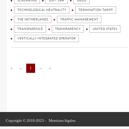
SCREAMING
SOFT LAW
SPEED
TECHNOLOGICAL NEUTRALITY
TERMINATION TARIFF
THE NETHERLANDS
TRAFFIC MANAGEMENT
TRANSPARENCE
TRANSPARENCY
UNITED STATES
VERTICALLY INTEGRATED OPERATOR
«
←
1
→
»
Copyright © 2010-2023 -
Mentions légales