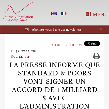
MENU
Cl
×
Abonnez-vous à une des newsletters
ACCUEIL
SUR LE VIF
16 janvier 2015
Sur le vif
LA PRESSE INFORME QUE
STANDARD & POORS
VONT SIGNER UN
ACCORD DE 1 MILLIARD
$ AVEC
L'ADMINISTRATION