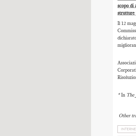
scopo di 
strutture
Il 12 mag
Commissar
dichiarat
miglioran
Associazi
Corporat
Risoluzio
*
In
The 
Other tr
INTERNE