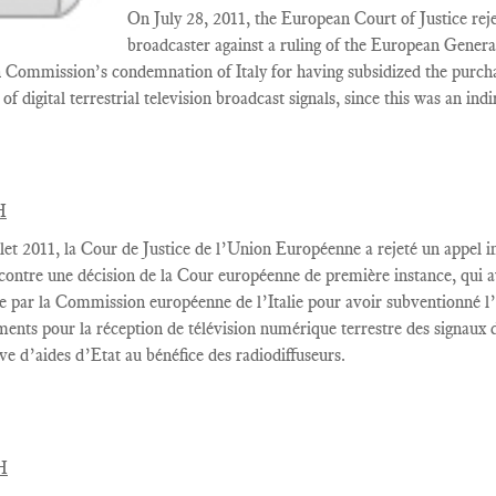
On July 28, 2011, the European Court of Justice rejec
broadcaster against a ruling of the
European Gener
Commission’s condemnation of Italy for having subsidized the purcha
of digital terrestrial television broadcast signals, since this was an ind
H
let
2011,
la Cour
de Justice de l’Union Européenne a rejeté
un appel i
contre une décision
de la Cour européenne
de première instance
, qui 
e par la Commission européenne
de l’Italie
pour avoir
subventionné l
ments
pour la réception de
télévision numérique terrestre
des signaux d
ive
d’aides d’Etat
au bénéfice des
radiodiffuseurs.
H