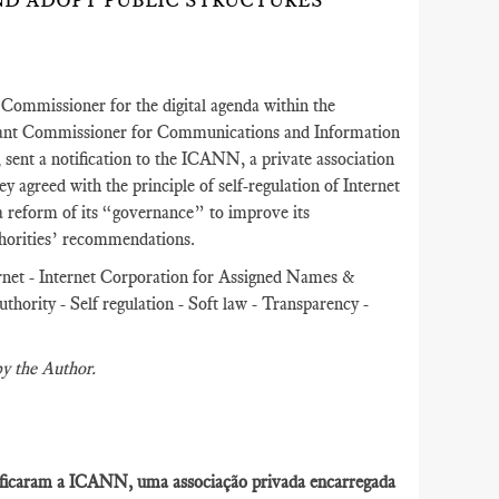
D ADOPT PUBLIC STRUCTURES’
Commissioner for the digital agenda within the
tant Commissioner for Communications and Information
ent a notification to the ICANN, a private association
y agreed with the principle of self-regulation of Internet
reform of its “governance” to improve its
thorities’ recommendations.
rnet - Internet Corporation for Assigned Names &
rity - Self regulation - Soft law - Transparency -
by the Author.
otificaram a ICANN, uma associação privada encarregada