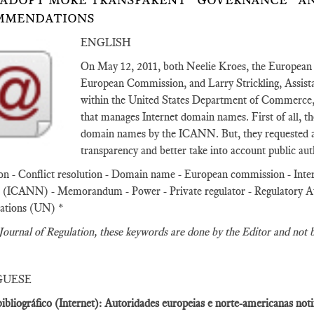
ADOPT MORE TRANSPARENT “GOVERNANCE” AN
MMENDATIONS
ENGLISH
On May 12, 2011, both Neelie Kroes, the European 
European Commission, and Larry Strickling, Assis
within the United States Department of Commerce, s
that manages Internet domain names. First of all, the
domain names by the ICANN. But, they requested a 
transparency and better take into account public au
on - Conflict resolution - Domain name - European commission - Inte
ICANN) - Memorandum - Power - Private regulator - Regulatory Autho
ations (UN) *
Journal of Regulation
, these keywords are done by the Editor and not 
GUESE
ibliográfico (Internet): Autoridades europeias e norte-americanas n