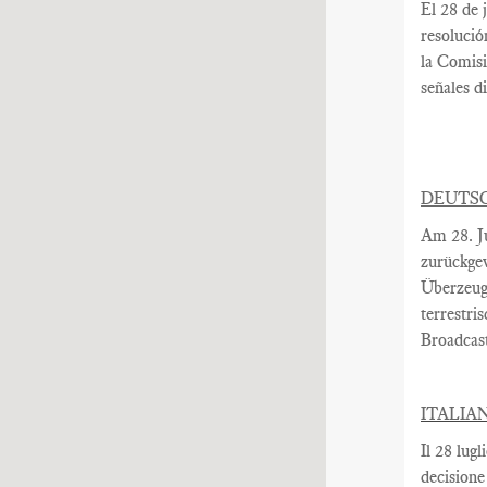
El 28 de j
resolució
la Comis
señales di
DEUTS
Am
28. J
zurückge
Überzeug
terrestri
Broadcas
ITALIA
Il 28 lug
decisione