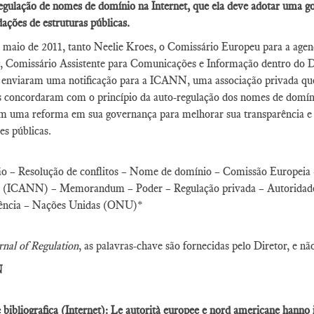
egulação de nomes de domínio na Internet, que ela deve adotar uma g
ções de estruturas públicas.
maio de 2011, tanto Neelie Kroes, o Comissário Europeu para a agen
ng, Comissário Assistente para Comunicações e Informação dentro do
 enviaram uma notificação para a ICANN, uma associação privada que
es concordaram com o princípio da auto-regulação dos nomes de domín
ram uma reforma em sua governança para melhorar sua transparência 
es públicas.
ão – Resolução de conflitos – Nome de domínio – Comissão Europeia –
(ICANN) – Memorandum – Poder – Regulação privada – Autoridade d
ência – Nações Unidas (ONU)*
rnal of Regulation
, as palavras-chave são fornecidas pelo Diretor, e nã
N
 bibliografica (Internet): Le autorità europee e nord americane hanno