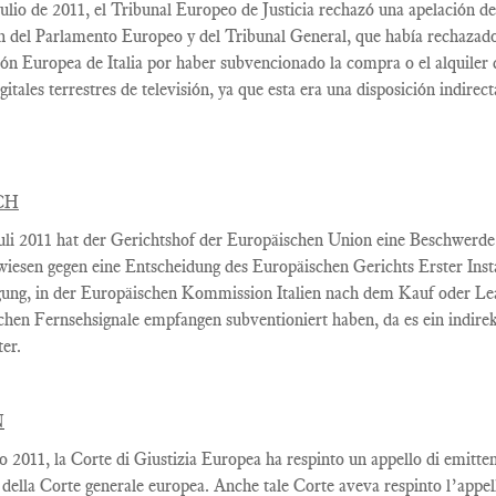
ulio
de 2011, el
Tribunal Europeo
de Justicia
rechazó una apelación de
n
del Parlamento Europeo y
del Tribunal General,
que había rechazad
ión Europea
de Italia por haber
subvencionado la
compra o el alquiler
gitales terrestres
de televisión
, ya que esta
era una disposición
indirect
CH
uli 2011
hat
der Gerichtshof
der Europäischen
Union
eine Beschwerde
wiesen
gegen eine Entscheidung
des Europäischen
Gerichts Erster Ins
ung,
in
der Europäischen Kommission
Italien nach
dem
Kauf oder Le
schen
Fernsehsignale
empfangen
subventioniert
haben
, da es ein
indire
ter
.
N
lio 2011, la Corte di Giustizia Europea ha respinto un appello di emitte
 della Corte generale europea. Anche tale Corte aveva respinto l’appe