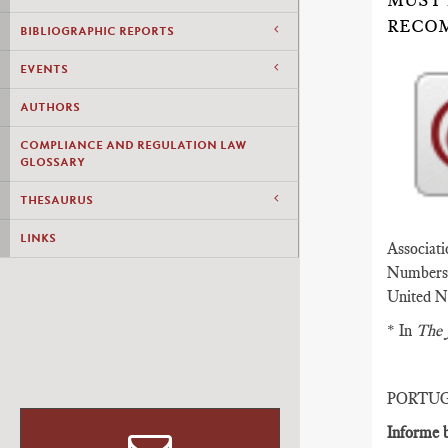
MUST 
RECO
BIBLIOGRAPHIC REPORTS
EVENTS
AUTHORS
COMPLIANCE AND REGULATION LAW
GLOSSARY
THESAURUS
LINKS
Associati
Numbers (
United N
* In
The 
PORTU
Informe b