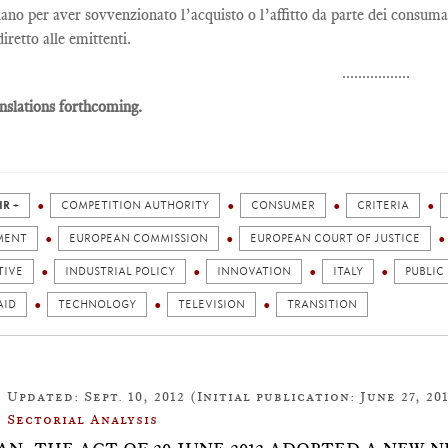
liano per aver sovvenzionato l’acquisto o l’affitto da parte dei consuma
diretto alle emittenti.
.................
nslations forthcoming.
IR +
COMPETITION AUTHORITY
CONSUMER
CRITERIA
MENT
EUROPEAN COMMISSION
EUROPEAN COURT OF JUSTICE
TIVE
INDUSTRIAL POLICY
INNOVATION
ITALY
PUBLIC
AID
TECHNOLOGY
TELEVISION
TRANSITION
Updated: Sept. 10, 2012 (Initial publication: June 27, 20
Sectorial Analysis