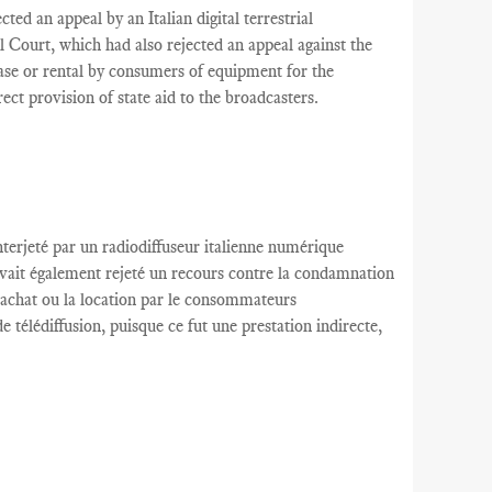
ted an appeal by an Italian digital terrestrial
al
Court
, which had also rejected an appeal against the
se or rental by consumers of equipment for the
irect provision of state aid to the broadcasters.
nterjeté par
un radiodiffuseur
italienne
numérique
avait
également rejeté
un recours contre
la condamnation
’achat
ou la location
par le
consommateurs
e télédiffusion
, puisque ce
fut
une
prestation indirecte,