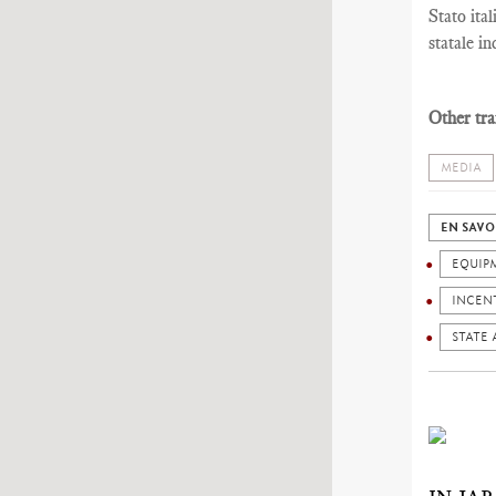
Stato ita
statale in
Other tra
MEDIA
EN SAVO
EQUIP
INCEN
STATE 