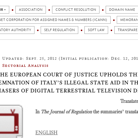
IR +
ASSOCIATION
CONFLICT RESOLUTION
DOMAIN NAME
NET CORPORATION FOR ASSIGNED NAMES & NUMBERS (ICANN)
MEMORA
ATORY AUTHORITY
SELF REGULATION
SOFT LAW
TRANSPAR
Updated: Sept. 25, 2012 (Initial publication: Dec. 12, 201
Sectorial Analysis
7:THE EUROPEAN COURT OF JUSTICE UPHOLDS T
MNATION OF ITALY’S ILLEGAL STATE AID IN T
ASERS OF DIGITAL TERRESTRIAL TELEVISION 
Translat
In
The Journal of Regulation
the summaries’ translat
ENGLISH