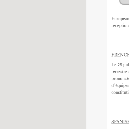
European 
reception 
FRENC
Le 28 juil
terrestre
prononcé
d’équipe
constitut
SPANIS