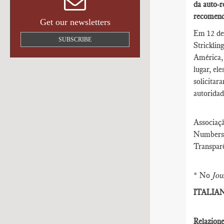
da auto-r
recomenda
Get our newsletters
Em 12 de 
SUBSCRIBE
Strickli
América,
lugar, el
solicita
autoridad
Associaç
Numbers 
Transpar
* No
Jou
ITALIA
Relazione