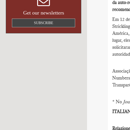
da auto-r
recomenda
Get our newsletters
Em 12 de 
SUBSCRIBE
Strickli
América,
lugar, el
solicita
autoridad
Associaç
Numbers 
Transpar
* No
Jou
ITALIA
Relazione