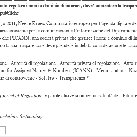
auto-regolare i nomi a dominio di internet, dovrà aumentare la traspar
 pubbliche
gio 2011, Neelie Kroes, Commissario europeo per l’agenda digitale de
io assistente per le comunicazioni e l’informazione del Dipartiment
o che l’ICANN, una società privata che gestisce i nomi a dominio di In
do la sua trasparenza e deve prendere in debita considerazione le racc
one - Autorità di regolazione - Autorità privata di regolazione - Auto
ion for Assigned Names & Numbers (ICANN) - Memorandum - Nazion
ne di controversie - Soft law - Transparenza *
Journal of Regulation
, le parole chiave sono responsabilità dell’Editor
anslations fortcoming.
T