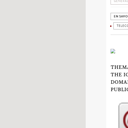
GENERAL
EN SAVO
TELEC
THEMA
THE I
DOMAI
PUBLI