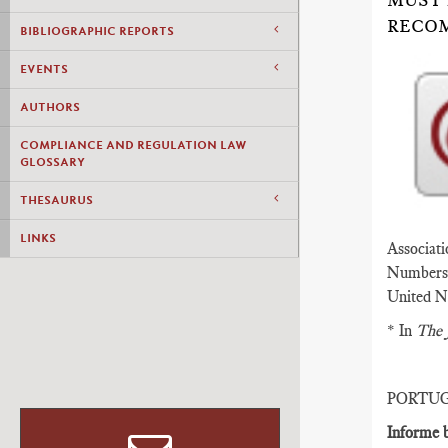
MUST 
RECO
BIBLIOGRAPHIC REPORTS
EVENTS
AUTHORS
COMPLIANCE AND REGULATION LAW
GLOSSARY
THESAURUS
LINKS
Associati
Numbers (
United N
* In
The 
PORTU
Informe b