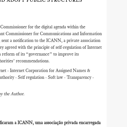
D ADOPT PUBLIC STRUCTURES’
Commissioner for the digital agenda within the
tant Commissioner for Communications and Information
ent a notification to the ICANN, a private association
y agreed with the principle of self-regulation of Internet
reform of its “governance” to improve its
thorities’ recommendations.
rnet - Internet Corporation for Assigned Names &
rity - Self regulation - Soft law - Transparency -
by the Author.
otificaram a ICANN, uma associação privada encarregada