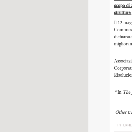
scopo di 
strutture
Il 12 mag
Commissar
dichiarat
miglioran
Associazi
Corporat
Risoluzio
*
In
The 
Other tr
INTERNE