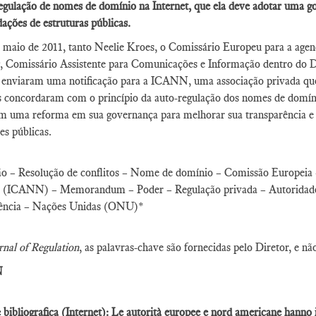
egulação de nomes de domínio na Internet, que ela deve adotar uma g
ções de estruturas públicas.
maio de 2011, tanto Neelie Kroes, o Comissário Europeu para a agen
ng, Comissário Assistente para Comunicações e Informação dentro do
 enviaram uma notificação para a ICANN, uma associação privada que
es concordaram com o princípio da auto-regulação dos nomes de domín
ram uma reforma em sua governança para melhorar sua transparência 
es públicas.
ão – Resolução de conflitos – Nome de domínio – Comissão Europeia –
(ICANN) – Memorandum – Poder – Regulação privada – Autoridade d
ência – Nações Unidas (ONU)*
rnal of Regulation
, as palavras-chave são fornecidas pelo Diretor, e nã
N
 bibliografica (Internet): Le autorità europee e nord americane hanno