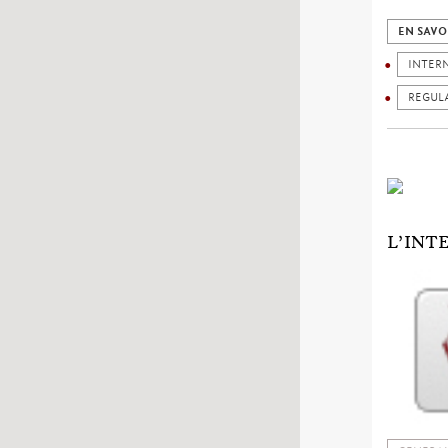
EN SAVO
INTER
REGUL
L’INT