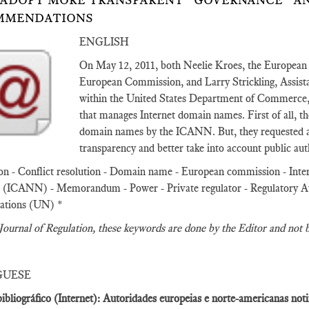
ADOPT MORE TRANSPARENT “GOVERNANCE” AN
MMENDATIONS
ENGLISH
On May 12, 2011, both Neelie Kroes, the European 
European Commission, and Larry Strickling, Assis
within the United States Department of Commerce, s
that manages Internet domain names. First of all, the
domain names by the ICANN. But, they requested a 
transparency and better take into account public au
on - Conflict resolution - Domain name - European commission - Inte
ICANN) - Memorandum - Power - Private regulator - Regulatory Autho
ations (UN) *
Journal of Regulation
, these keywords are done by the Editor and not 
GUESE
ibliográfico (Internet): Autoridades europeias e norte-americanas n