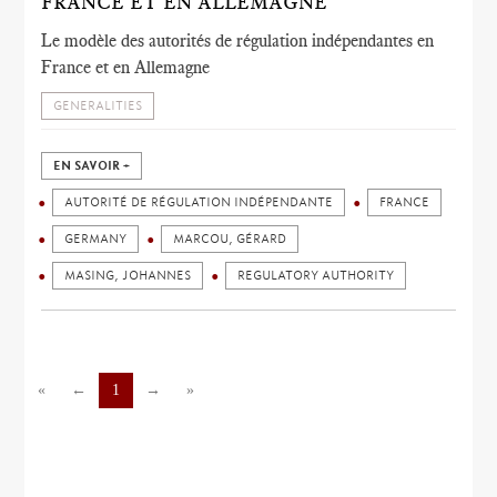
FRANCE ET EN ALLEMAGNE
Le modèle des autorités de régulation indépendantes en
France et en Allemagne
GENERALITIES
EN SAVOIR +
AUTORITÉ DE RÉGULATION INDÉPENDANTE
FRANCE
GERMANY
MARCOU, GÉRARD
MASING, JOHANNES
REGULATORY AUTHORITY
«
←
1
→
»