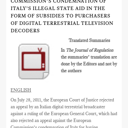
COMMISSION’S CONDEMNATION OF
ITALY’S ILLEGAL STATE AID IN THE
FORM OF SUBSIDIES TO PURCHASERS
OF DIGITAL TERRESTRIAL TELEVISION
DECODERS
Translated Summaries
In
The Journal of Regulation
the summaries’ translation are
done by the Editors and not by
the authors
ENGLISH
On July 28, 2011, the European Court of Justice rejected
an appeal by an Italian digital terrestrial broadcaster
against a ruling of the
European General
Court
, which had
also rejected an appeal against the European
Commission’s condemnation of Italy for having