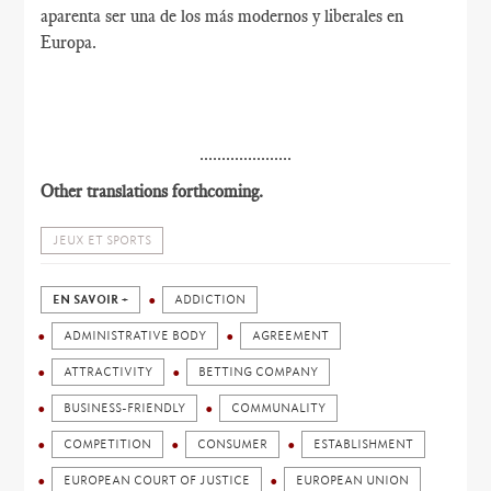
aparenta ser una de los más modernos y liberales en
Europa.
.....................
Other translations forthcoming.
JEUX ET SPORTS
EN SAVOIR +
ADDICTION
ADMINISTRATIVE BODY
AGREEMENT
ATTRACTIVITY
BETTING COMPANY
BUSINESS-FRIENDLY
COMMUNALITY
COMPETITION
CONSUMER
ESTABLISHMENT
EUROPEAN COURT OF JUSTICE
EUROPEAN UNION