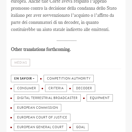
europea. Anche tale Corte aveva respinto l’appello
promosso contro la decisione della condanna dello Stato
italiano per aver sovvenzionato l’acquisto o l’affitto da
parte dei consumatori di un decoder, in quanto
costituirebbe un aiuto statale indiretto alle emittenti.
.................
Other translations forthcoming.
MÉDIAS
EN SAVOIR +
COMPETITION AUTHORITY
CONSUMER
CRITERIA
DECODER
DIGITAL TERRESTRIAL BROADCASTER
EQUIPMENT
EUROPEAN COMMISSION
EUROPEAN COURT OF JUSTICE
EUROPEAN GENERAL COURT
GOAL