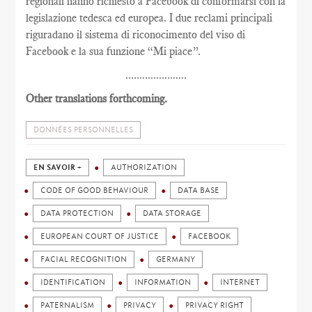
regionali hanno richiesto a Facebook di conformarsi con la
legislazione tedesca ed europea. I due reclami principali
riguradano il sistema di riconocimento del viso di
Facebook e la sua funzione “Mi piace”.
......................
Other translations forthcoming.
DONNÉES PERSONNELLES
EN SAVOIR +
AUTHORIZATION
CODE OF GOOD BEHAVIOUR
DATA BASE
DATA PROTECTION
DATA STORAGE
EUROPEAN COURT OF JUSTICE
FACEBOOK
FACIAL RECOGNITION
GERMANY
IDENTIFICATION
INFORMATION
INTERNET
PATERNALISM
PRIVACY
PRIVACY RIGHT