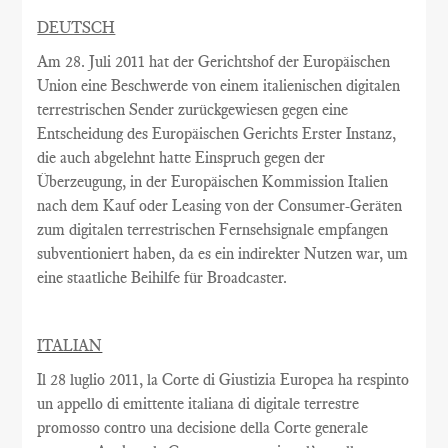
DEUTSCH
Am
28. Juli 2011
hat
der Gerichtshof
der Europäischen
Union
eine Beschwerde
von einem italienischen
digitalen
terrestrischen
Sender
zurückgewiesen
gegen eine
Entscheidung
des Europäischen
Gerichts Erster Instanz
,
die auch
abgelehnt
hatte
Einspruch gegen
der
Überzeugung,
in
der Europäischen Kommission
Italien
nach
dem
Kauf oder Leasing
von der
Consumer-Geräten
zum digitalen terrestrischen
Fernsehsignale
empfangen
subventioniert
haben
, da es ein
indirekter Nutzen
war
,
um
eine staatliche Beihilfe
für Broadcaster
.
ITALIAN
Il 28 luglio 2011, la Corte di Giustizia Europea ha respinto
un appello di emittente italiana di digitale terrestre
promosso contro una decisione della Corte generale