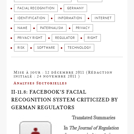
FACIAL RECOGNITION
GERMANY
IDENTIFICATION
INFORMATION
INTERNET
NAME
PATERNALISM
PRIVACY
PRIVACY RIGHT
REGULATOR
RIGHT
RISK
SOFTWARE
TECHNOLOGY
Mise à jour : 12 décembre 2011 (Rédaction
initiale : 24 novembre 2011 )
Analyses Sectorielles
II-11.8: FACEBOOK'S FACIAL
RECOGNITION SYSTEM CRITICIZED BY
GERMAN REGULATORS
Translated Summaries
In
The Journal of Regulation