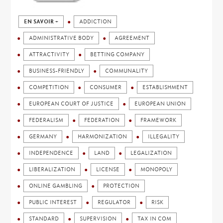
EN SAVOIR +
ADDICTION
ADMINISTRATIVE BODY
AGREEMENT
ATTRACTIVITY
BETTING COMPANY
BUSINESS-FRIENDLY
COMMUNALITY
COMPETITION
CONSUMER
ESTABLISHMENT
EUROPEAN COURT OF JUSTICE
EUROPEAN UNION
FEDERALISM
FEDERATION
FRAMEWORK
GERMANY
HARMONIZATION
ILLEGALITY
INDEPENDENCE
LAND
LEGALIZATION
LIBERALIZATION
LICENSE
MONOPOLY
ONLINE GAMBLING
PROTECTION
PUBLIC INTEREST
REGULATOR
RISK
STANDARD
SUPERVISION
TAX IN COM