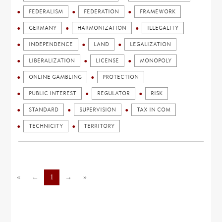
FEDERALISM
FEDERATION
FRAMEWORK
GERMANY
HARMONIZATION
ILLEGALITY
INDEPENDENCE
LAND
LEGALIZATION
LIBERALIZATION
LICENSE
MONOPOLY
ONLINE GAMBLING
PROTECTION
PUBLIC INTEREST
REGULATOR
RISK
STANDARD
SUPERVISION
TAX IN COM
TECHNICITY
TERRITORY
«
←
1
→
»