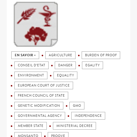
EN SAVOIR +
AGRICULTURE
BURDEN OF PROOF
CONSEIL D’ETAT
DANGER
EGALITY
ENVIRONMENT
EQUALITY
EUROPEAN COURT OF JUSTICE
FRENCH COUNCIL OF STATE
GENETIC MODIFICATION
GMO
GOVERNMENTAL AGENCY
INDEPENDENCE
MEMBER STATE
MINISTERIAL DECREE
MONSANTO
PROOVE