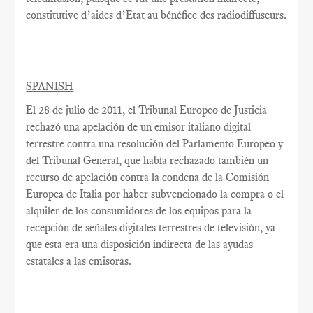
constitutive
d’aides d’Etat
au bénéfice des
radiodiffuseurs.
SPANISH
El 28 de julio
de 2011, el
Tribunal Europeo
de Justicia
rechazó una apelación de
un
emisor italiano
digital
terrestre
contra una resolución
del Parlamento Europeo y
del Tribunal General,
que había rechazado
también
un
recurso de apelación
contra la condena
de la Comisión
Europea
de Italia por haber
subvencionado la
compra o el
alquiler
de
los consumidores
de los equipos
para la
recepción de
señales digitales terrestres
de televisión
, ya
que esta
era una disposición
indirecta de
las ayudas
estatales
a las emisoras
.