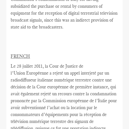
subsidized the purchase or rental by consumers of
equipment for the reception of digital terrestrial television
broadcast signals, since this was an indirect provision of
state aid to the broadcasters.
FRENCH
Le 28 juillet
2011,
la Cour
de Justice de
l’Union Européenne a rejeté
un appel interjeté par
un
radiodiffuseur
italienne
numérique terrestre
contre une
décision
de la Cour européenne
de première instance
, qui
avait
également rejeté
un recours contre
la condamnation
prononcée par la Commission européenne
de l’Italie
pour
avoir
subventionné l’achat
ou la location
par le
consommateurs d’équipements
pour la réception de
télévision numérique terrestre
des signaux de
télédiffusion
, puisque ce
fut
une
prestation indirecte,