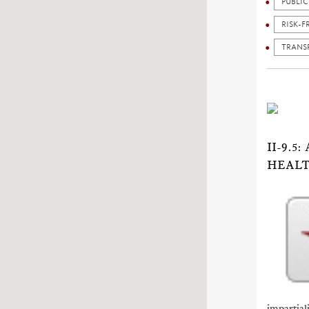
PUBLI
RISK-F
TRANS
II-9.
HEALT
impartial