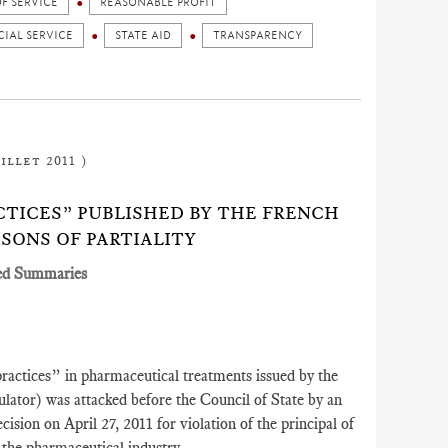
F SERVICE
REASONABLE PROFIT
CIAL SERVICE
STATE AID
TRANSPARENCY
illet 2011 )
CTICES” PUBLISHED BY THE FRENCH
SONS OF PARTIALITY
ed Summaries
actices” in pharmaceutical treatments issued by the
lator) was attacked before the Council of State by an
cision on April 27, 2011 for violation of the principal of
 the pharmaceutical industry.