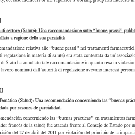
N
 di settore (Salute): Una raccomandazione sulle “buone prassi” pubblica
llata a ragione della sua parzialità
mandazione relativa alle “buone prassi” nei trattamenti farmaceutici r
i regolazione in materia di salute) era stata contestata da un’associazion
 di Stato ha annullato tale raccomandazione in quanto resa in violazion
 lavoro nominati dall’autorità di regolazione avevano interessi persona
SH
emático (Salud): Una recomendación concerniendo las “buenas práctic
idada por razones de parcialidad.
mendación concerniendo las “buenas prácticas” en tratamientos farm
ador francés de la salud) fue atacada frente al Consejo de Estado por 
cisión del 27 de abril del 2011 por violación del principio de la impar