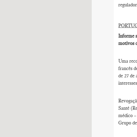
regulador
PORTU
Informe s
motivos d
Uma reco
francês d
de 27 de 
interesse
Revogação
Santé (Re
médico – 
Grupo de