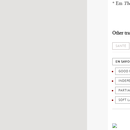
* Em
The
Other tra
SANTÉ
EN SAVO
GOOD 
INDEP
PARTIA
SOFT 