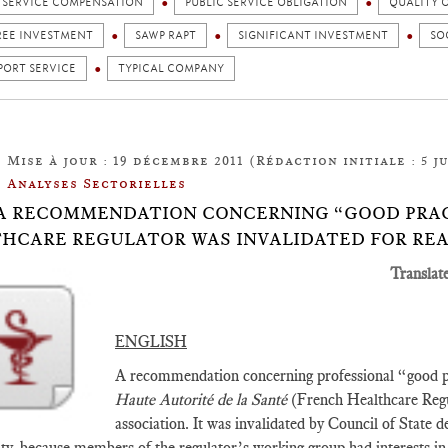
C SERVICE COMPENSATION
PUBLIC SERVICE OBLIGATION
QUALITY O
REE INVESTMENT
SAWP RAPT
SIGNIFICANT INVESTMENT
SO
PORT SERVICE
TYPICAL COMPANY
Mise à jour : 19 décembre 2011 (Rédaction initiale : 5 ju
Analyses Sectorielles
5: A RECOMMENDATION CONCERNING “GOOD PRA
HCARE REGULATOR WAS INVALIDATED FOR REA
Translat
ENGLISH
A recommendation concerning professional “good pr
Haute Autorité de la Santé
(French Healthcare Regu
association. It was invalidated by Council of State de
ity, because members of the regulator’s working group had interests in