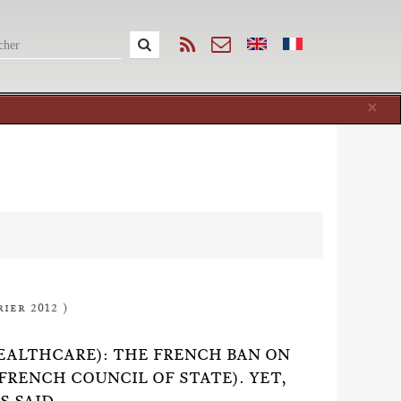
Cl
×
rier 2012 )
EALTHCARE): THE FRENCH BAN ON
FRENCH COUNCIL OF STATE). YET,