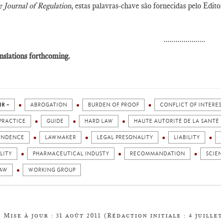
 Journal of Regulation
, estas palavras-chave são fornecidas pelo Edito
.....................
nslations forthcoming.
IR +
ABROGATION
BURDEN OF PROOF
CONFLICT OF INTERE
PRACTICE
GUIDE
HARD LAW
HAUTE AUTORITÉ DE LA SANTÉ
ENDENCE
LAWMAKER
LEGAL PRESONALITY
LIABILITY
LITY
PHARMACEUTICAL INDUSTY
RECOMMANDATION
SCIE
LAW
WORKING GROUP
Mise à jour : 31 août 2011 (Rédaction initiale : 4 juillet