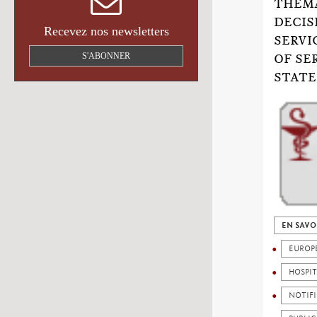
THEMA
DECIS
Recevez nos newsletters
SERVI
S'ABONNER
OF SE
STATE
EN SAVO
EUROP
HOSPIT
NOTIF