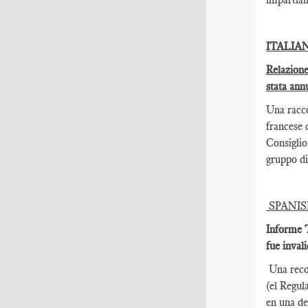
ITALIA
Relazione
stata annu
Una racco
francese d
Consiglio
gruppo di
SPANI
Informe T
fue inval
Una reco
(el Regul
en una de