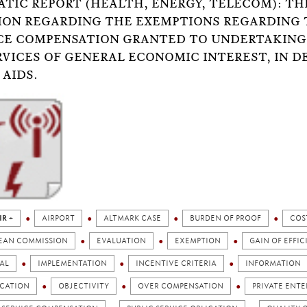
TIC REPORT (HEALTH, ENERGY, TELECOM): T
ION REGARDING THE EXEMPTIONS REGARDING T
CE COMPENSATION GRANTED TO UNDERTAKING
RVICES OF GENERAL ECONOMIC INTEREST, IN D
 AIDS.
IR +
AIRPORT
ALTMARK CASE
BURDEN OF PROOF
COS
EAN COMMISSION
EVALUATION
EXEMPTION
GAIN OF EFFIC
AL
IMPLEMENTATION
INCENTIVE CRITERIA
INFORMATION
ICATION
OBJECTIVITY
OVER COMPENSATION
PRIVATE ENTE