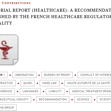
Contributions
RIAL REPORT (HEALTHCARE): A RECOMMENDA
SHED BY THE FRENCH HEALTHCARE REGULATOR
ALITY
IR +
ABROGATION
BURDEN OF PROOF
CONFLICT OF INTERE
PRACTICE
GUIDE
HARD LAW
HAUTE AUTORITÉ DE LA SANTÉ
ENDENCE
LAWMAKER
LIABILITY
MEDICAL TREATMENT PRO
ACEUTICAL INDUSTY
RECOMMANDATION
SCIENCE
SCIENTI
NG GROUP