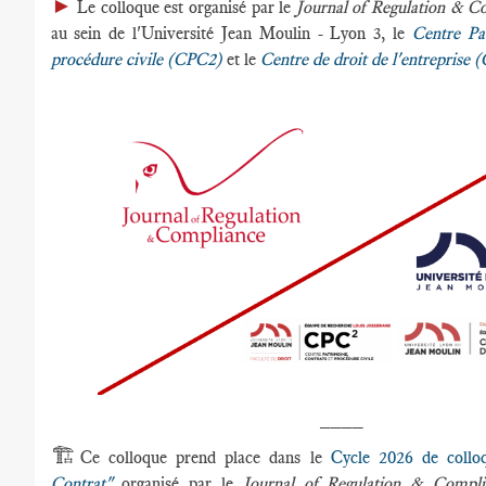
►
Le colloque est organisé par le
Journal of Regulation & 
au sein de l'Université Jean Moulin - Lyon 3, le
Centre Pat
procédure civile (CPC2)
et le
Centre de droit de l'entreprise
____
🏗️
Ce colloque prend place dans le
Cycle 2026 de collo
Contrat"
organisé par le
Journal of Regulation & Comp