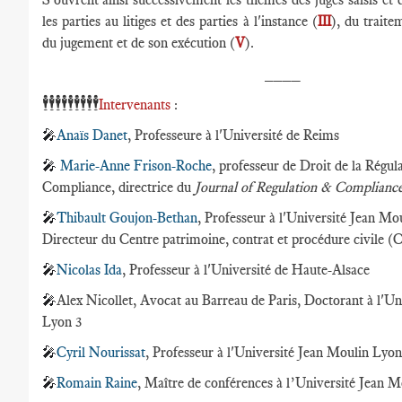
les parties au litiges et des parties à l'instance (
III
), du traite
du jugement et de son exécution (
V
).
____
🕴️🕴️🕴️🕴️🕴️🕴️🕴️🕴️🕴️
Intervenants
:
🎤
Anaïs Danet
, Professeure à l'Université de Reims
🎤
Marie-Anne Frison-Roche
, professeur de Droit de la Régula
Compliance, directrice du
Journal of Regulation & Complianc
🎤
Thibault Goujon-Bethan
, Professeur à l'Université Jean Mo
Directeur du Centre patrimoine, contrat et procédure civile 
🎤
Nicolas Ida
, Professeur à l'Université de Haute-Alsace
🎤
Alex Nicollet, Avocat au Barreau de Paris, Doctorant à l'Un
Lyon 3
🎤
Cyril Nourissat
, Professeur à l'Université Jean Moulin Lyon
🎤
Romain Raine
, Maître de conférences à l’Université Jean M