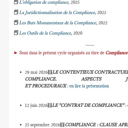
📕
L'obligation de compliance
,
2025
📕
La Juridictionnalisation de la Compliance
, 2023
📕
Les Buts Monumentaux de la Compliance
, 2022
📕
Les Outils de la Compliance
, 2020
___
►
Sont dans le présent cycle organisés au titre de
Compliance 
29 mai 2026🧮
LE CONTENTIEUX CONTRACTUEL
COMPLIANCE. ASPECTS JURID
ET PROCEDURAUX
:
en lire la présentation
12 juin 2026🧮
LE "CONTRAT DE COMPLIANCE"
:
25 septembre 2026🧮
COMPLIANCE : CLAUSE APR