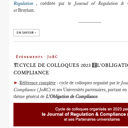
Regulation
, coéditée par le
Journal of Regulation &
et
Bruylant.
________
EN SAVOIR +
Événements : JoRC
🏗️CYCLE DE COLLOQUES 2023 🧮L'OBLIGAT
COMPLIANCE
►
Référence complète
: cycle de colloques organisé par le
Jou
Compliance (JoRC)
et ses Universités partenaires, portant e
thème général de
L'Obligation de Compliance
.