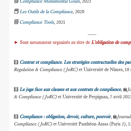
📘
Compliance Monumental Goals
, 2023
📕
Les Outils de la Compliance
, 2020
📘
Compliance Tools
, 2021
___
►
Sont notamment organisés au titre de
L'obligation de comp
🧮
Contrat et compliance. Les stratégies contractuelles des par
Regulation & Compliance (JoRC)
et Université de Nîmes, 18
🧮
Le juge face aux clauses et aux contrats de compliance
,
Jo
🏫
& Compliance (JoRC)
et Université de Perpignan, 7 avril 202
🧮
Compliance : obligation, devoir, culture, pouvoir
,
Journal
🏫
Compliance (JoRC)
et Université Panthéon-Assas (Paris 2), 1