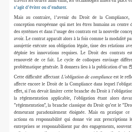
travers les ordres ainsi émis, les technologies mises en place et
s’agit d’éviter ou d’endurer
.
Mais au contraire, l’avenir du Droit de la Compliance
conception européenne qui met les êtres humains au centre d
des systèmes et dans l’usage des contrats est la nouvelle conce
avoir. Le contrat apparaît alors à la fois comme la modalité par
assujettie exécute son obligation légale, tisse des relations av
déploie les innovations requises. Le Droit des contrats est
renouvelé de ce fait. Le cycle de colloques envisage différ
problématique générale. Il donnera lieu à la publication d’un 
Cette difficulté affectant
L'obligation de compliance
est le ref
affecte encore le Droit de la Compliance dans lequel l'obliga
effet, si l'on devait limiter cette branche du Droit à l'obligati
la réglementation applicable, l'obligation étant alors dava
"réglementation", la branche classique du Droit qu'est le "Dro
demeurant paradoxalement éloignée. Mais en pratique ce 
actions en responsabilité qui donne vie aux prescriptions l
entreprises se responsabilisent par des engagements, souvent