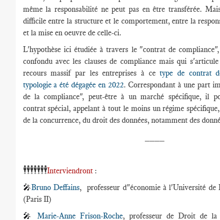
même la responsabilité ne peut pas en être transférée. Mais
difficile entre la structure et le comportement, entre la respons
et la mise en oeuvre de celle-ci.
L'hypothèse ici étudiée à travers le "contrat de compliance",
confondu avec les clauses de compliance mais qui s'articule a
recours massif par les entreprises à ce
type de contrat do
typologie a été dégagée en 2022
. Correspondant à une part i
de la compliance", peut-être à un marché spécifique, il po
contrat spécial, appelant à tout le moins un régime spécifique, 
de la concurrence, du droit des données, notamment des donnée
____
🕴️🕴️🕴️🕴️🕴️🕴️🕴️
Interviendront
:
🎤
Bruno Deffains
, professeur d"économie à l'Université de 
(Paris II)
🎤
Marie-Anne Frison-Roche
, professeur de Droit de la