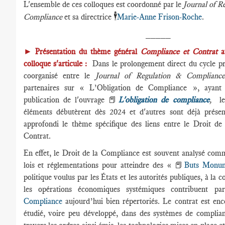
L'ensemble de ces colloques est coordonné par le
Journal of R
🕴️
Compliance
et sa directrice
Marie-Anne Frison-Roche
.
_____
►
Présentation du thème général
Compliance et Contrat
au
colloque s'articule :
Dans le prolongement direct du cycle pr
coorganisé entre le
Journal of Regulation & Complian
partenaires sur « L’Obligation de Compliance », ayant
publication de l'ouvrage 📕
L'obligation de compliance
,
le
éléments débutèrent dès 2024 et d'autres sont déjà prése
approfondi le thème spécifique des liens entre le Droit de
Contrat.
En effet, le Droit de la Compliance est souvent analysé com
lois et réglementations pour atteindre des « 📕
Buts Monu
politique voulus par les États et les autorités publiques, à la c
les opérations économiques systémiques contribuent p
Compliance
aujourd’hui bien répertoriés. Le contrat est en
étudié, voire peu développé, dans des systèmes de complia