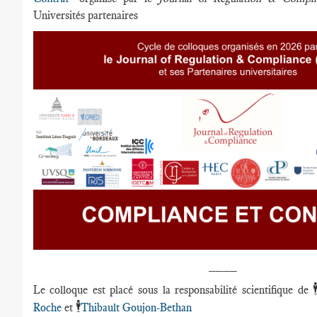
Universités partenaires
____

Le colloque est placé sous la responsabilité scientifique de
🕴️
Roche
et
Thibault Goujon-Bethan