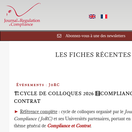
Abonnez-vous à une des newsletters
LES FICHES RÉCENTES
Événements : JoRC
🏗️CYCLE DE COLLOQUES 2026 🧮COMPLIAN
CONTRAT
►
Référence complète
: cycle de colloques organisé par le
Jou
Compliance (JoRC)
et ses Universités partenaires, portant e
thème général de
Compliance et Contrat
.