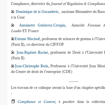
Compliance, directrice du
Journal of Regulation & Complianc
🎤
Dominique de la Garanderie
, ancienne Bâtonnière du Barr
à la Cour
🎤
Antoinette Gutierrez-Crespin
, Associée
Forensic &
Leader
EY France
🎤
Etienne Maclouf
, professeur de sciences de gestion à l'Uni
(Paris II), co-directeur du CIFFOP
🎤
Jean-Baptiste Racine
, professeur de Droit à l'Université
(Paris II)
🎤
Jean-Christophe Roda
, Professeur à l'Université Jean Mou
du Centre de droit de l'entreprise (CDE)
____
Les travaux de ce colloque seront la base d'un chapitre spécif
:
📕
Compliance et Contrat
,
à paraître dans la collect