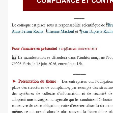
____
🕴️
Le colloque est placé sous la responsabilité scientifique de
Bru
🕴️
🕴️
Anne Frison-Roche
,
Etienne Maclouf
et
Jean-Baptiste Racin
Pour s'inscrire en présentiel
:
crj@assas-universite.fr
🧮
La manifestation se déroulera dans l'auditorium, rue N
75006 Paris, le 12 juin 2026, entre 9h et 13h.
_____
►
Présentation du thème
: Les entreprises ont l'obligatio
place des structures de compliance, par exemple des structures
des systèmes de collecte d'information et de sécurité d
adoptent une stratégie managériale qui les conduisent à choisir 
en oeuvre de cette obligation, voire d'exerternaliser la structu
même, ce qui prend alors le plus souvent la figure d'une pl